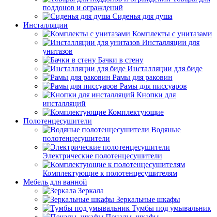
поддонов и ограждений
Сиденья для душа
Инсталляции
Комплекты с унитазами
Инсталляции для
унитазов
Бачки в стену
Инсталляции для биде
Рамы для раковин
Рамы для писсуаров
Кнопки для
инсталляций
Комплектующие
Полотенцесушители
Водяные
полотенцесушители
Электрические полотенцесушители
Комплектующие к полотенцесушителям
Мебель для ванной
Зеркала
Зеркальные шкафы
Тумбы под умывальник
Пеналы, шкафы