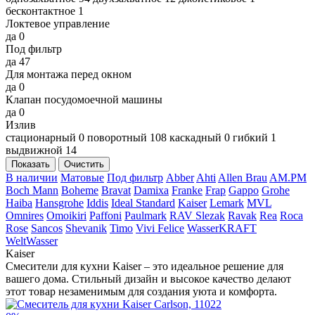
бесконтактное
1
Локтевое управление
да
0
Под фильтр
да
47
Для монтажа перед окном
да
0
Клапан посудомоечной машины
да
0
Излив
стационарный
0
поворотный
108
каскадный
0
гибкий
1
выдвижной
14
Показать
Очистить
В наличии
Матовые
Под фильтр
Abber
Ahti
Allen Brau
AM.PM
Boch Mann
Boheme
Bravat
Damixa
Franke
Frap
Gappo
Grohe
Haiba
Hansgrohe
Iddis
Ideal Standard
Kaiser
Lemark
MVL
Omnires
Omoikiri
Paffoni
Paulmark
RAV Slezak
Ravak
Rea
Roca
Rose
Sancos
Shevanik
Timo
Vivi Felice
WasserKRAFT
WeltWasser
Kaiser
Смесители для кухни Kaiser – это идеальное решение для
вашего дома. Стильный дизайн и высокое качество делают
этот товар незаменимым для создания уюта и комфорта.