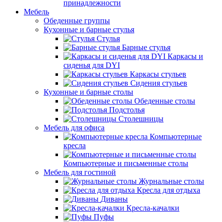
принадлежности
Мебель
Обеденные группы
Кухонные и барные стулья
Стулья
Барные стулья
Каркасы и
сиденья для DYI
Каркасы стульев
Сидения стульев
Кухонные и барные столы
Обеденные столы
Подстолья
Столешницы
Мебель для офиса
Компьютерные
кресла
Компьютерные и письменные столы
Мебель для гостиной
Журнальные столы
Кресла для отдыха
Диваны
Кресла-качалки
Пуфы