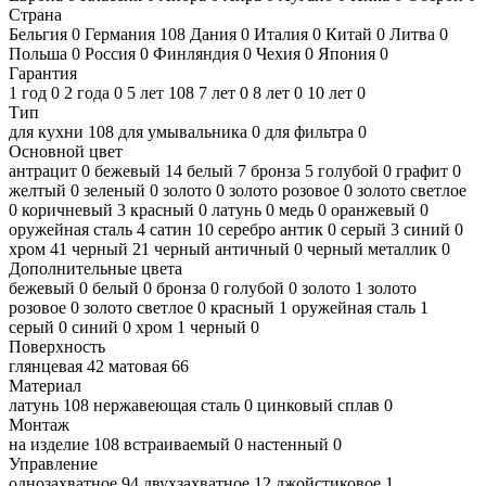
Страна
Бельгия
0
Германия
108
Дания
0
Италия
0
Китай
0
Литва
0
Польша
0
Россия
0
Финляндия
0
Чехия
0
Япония
0
Гарантия
1 год
0
2 года
0
5 лет
108
7 лет
0
8 лет
0
10 лет
0
Тип
для кухни
108
для умывальника
0
для фильтра
0
Основной цвет
антрацит
0
бежевый
14
белый
7
бронза
5
голубой
0
графит
0
желтый
0
зеленый
0
золото
0
золото розовое
0
золото светлое
0
коричневый
3
красный
0
латунь
0
медь
0
оранжевый
0
оружейная сталь
4
сатин
10
серебро антик
0
серый
3
синий
0
хром
41
черный
21
черный античный
0
черный металлик
0
Дополнительные цвета
бежевый
0
белый
0
бронза
0
голубой
0
золото
1
золото
розовое
0
золото светлое
0
красный
1
оружейная сталь
1
серый
0
синий
0
хром
1
черный
0
Поверхность
глянцевая
42
матовая
66
Материал
латунь
108
нержавеющая сталь
0
цинковый сплав
0
Монтаж
на изделие
108
встраиваемый
0
настенный
0
Управление
однозахватное
94
двухзахватное
12
джойстиковое
1