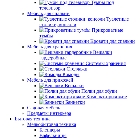
Тумбы под
телевизор
Мебель для спальни
Туалетные
столики, консоли
Прикроватные
тумбы
Кровати для спальни
Мебель для хранения
Вешалки
гардеробные
Системы хранения
Стеллажи
Комоды
Мебель для прихожей
Вешалки
Полки для обуви
Компакт-прихожие
Банкетки
Садовая мебель
Предметы интерьера
Бытовая техника
Мелкобытовая техника
Блендеры
Вафельницы