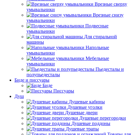
Врезные сверху
умывальники
Врезные снизу
умывальники
Подвесные
умывальники
Для стиральной
машины
Напольные
умывальники
Мебельные
умывальники
Пьедесталы и
полупьедесталы
Биде и писсуары
Биде
Писсуары
Душ
Душевые кабины
Душевые уголки
Душевые двери
Душевые перегородки
Душевые поддоны
Душевые трапы
Товары для