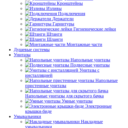
Кронштейны
Изливы
Подключения
Держатели
Гарнитуры
Гигиенические лейки
Штанги
Шланги
Монтажные части
Душевые системы
Унитазы
Напольные унитазы
Подвесные унитазы
Унитазы с
инсталляцией
Напольные
пристенные унитазы
Напольные унитазы для скрытого бачка
Умные унитазы
Электронные
крышки-биде
Умывальники
Накладные
умывальники