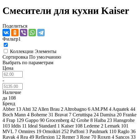
Смесители для кухни Kaiser
Поделиться
Фильтр
1
Коллекции
Элементы
Сортировка
По умолчанию
Выбрать по параметрам
Цена
-
Наличие
да
108
Бренд
Abber
13
Ahti
32
Allen Brau
2
Altrobagno
6
AM.PM
4
Aquatek
44
Boch Mann
4
Boheme
31
Bravat
7
Ceruttispa
24
Damixa
20
Franke
4
Frap
129
Gappo
90
Grocenberg
42
Grohe
8
Haiba
23
Hansgrohe
103
Iddis
11
Ideal Standard
1
Kaiser
108
Ledeme
2
Lemark
101
MVL
7
Omnires
19
Omoikiri
252
Paffoni
3
Paulmark
110
Raglo
36
Ravak
4
Rea
49
Reflexion
12
Remer
3
Rose
70
Roxen
4
Sancos
33