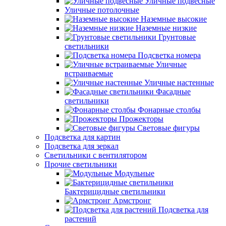
Уличные подвесные
Уличные потолочные
Наземные высокие
Наземные низкие
Грунтовые
светильники
Подсветка номера
Уличные
встраиваемые
Уличные настенные
Фасадные
светильники
Фонарные столбы
Прожекторы
Световые фигуры
Подсветка для картин
Подсветка для зеркал
Светильники с вентилятором
Прочие светильники
Модульные
Бактерицидные светильники
Армстронг
Подсветка для
растений