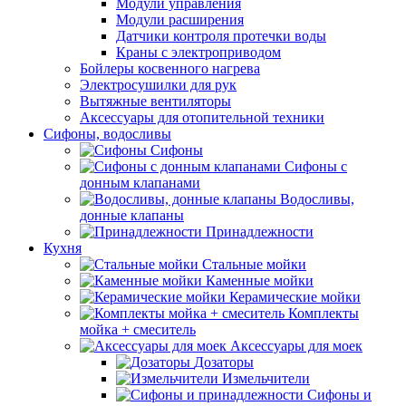
Модули управления
Модули расширения
Датчики контроля протечки воды
Краны с электроприводом
Бойлеры косвенного нагрева
Электросушилки для рук
Вытяжные вентиляторы
Аксессуары для отопительной техники
Сифоны, водосливы
Сифоны
Сифоны с
донным клапанами
Водосливы,
донные клапаны
Принадлежности
Кухня
Стальные мойки
Каменные мойки
Керамические мойки
Комплекты
мойка + смеситель
Аксессуары для моек
Дозаторы
Измельчители
Сифоны и