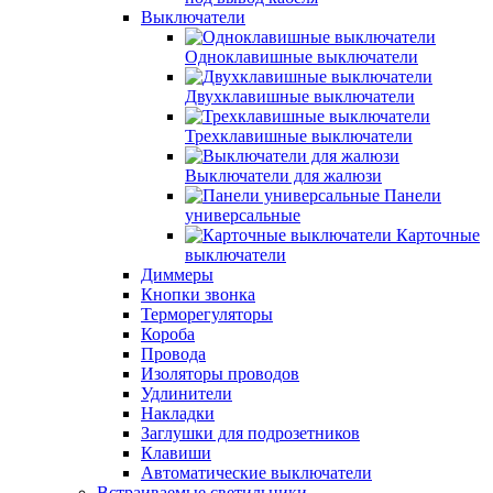
Выключатели
Одноклавишные выключатели
Двухклавишные выключатели
Трехклавишные выключатели
Выключатели для жалюзи
Панели
универсальные
Карточные
выключатели
Диммеры
Кнопки звонка
Терморегуляторы
Короба
Провода
Изоляторы проводов
Удлинители
Накладки
Заглушки для подрозетников
Клавиши
Автоматические выключатели
Встраиваемые светильники