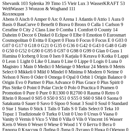
Shevanik
103
Splenka
39
Timo
15
Vieir Lux
3
WasserKRAFT
53
WeltWasser
3
Wonzon & Woghand
111
Коллекция
Abens
0
Aisch
0
Amper
0
Arc
0
Arena
1
Atlantis
0
Atrio
1
Aura
0
Basis
0
BauCurve
0
Benefit
0
Brava
0
Bronx
0
Calla
1
Carlson
9
Cerafine
0
City
2
Class Line
0
Comba
1
Comfort
0
County
14
Daheim
0
Decor
6
Dinkel
0
Eclipse
0
Elbe
0
Emotion
0
Eurosmart
Cosmopolitan
0
Evitta
0
Expert
0
Flora
0
Focus
0
Focus E
0
G03
0
G07
0
G17
0
G18
0
G21
0
G35
0
G36
0
G42
0
G43
0
G48
0
G49
0
G50
0
G52
0
G90
0
G95
0
G97
0
G98
0
G99
0
Glan
0
Guss
1
Hamina
0
Iceberg
0
Icon
0
Isen
0
Karjala
0
Kerava
0
Kotka
0
Lappi
0
Leon
1
Light
0
Like
0
Linara
0
Line
0
Lippe
0
Logis
0
Luna
0
Magistro
1
Main
0
Medici
0
Melange
0
Merkur
24
Metris
0
Metris
Select
0
Mikkeli
0
Mild
0
Mindel
0
Minima
0
Modern
0
Neime
0
Nelson
0
Nero
0
Oder
0
Omega
0
Opal
0
Orbit
1
Origin Balance
0
Origin Evo
0
Partner
0
Plus Advance
0
Plus Grace
0
Plus Spirit
0
Plus Strike
0
Point
0
Polar Circle
0
Polo
0
Practica
0
Pramen
0
Promotion
0
Pure
0
Pure
0
R1300
0
R2700
0
Rauma
0
Retro
0
Rhein
0
Rossel
0
S05
0
S50
0
S51
0
S55
0
S60
0
S84
0
Saona
0
Satakunta
0
Sauer
0
Savo
0
Sipoo
0
Sonat
3
Soul
0
Soul
0
Standard
0
Star
1
Status
0
Stick
1
Talis
0
Talis S
0
Talis Select
0
Teka
10
Topaz
1
Tradizionale
0
Turku
0
Unit
0
Uno
0
Ursus
0
Vaasa
0
Vanity
0
Vernis
0
Vico
5
Vihti
0
Villa
0
Vils
0
Vincent
16
Wasser
Kreis
0
Wern
0
Weser
0
Wiese
0
Wood
1
Y
0
Бетта
0
Вега
0
Европа
0
Классик
0
Либра
0
Лира
0
Лугано
0
Ника
0
Оберон
0