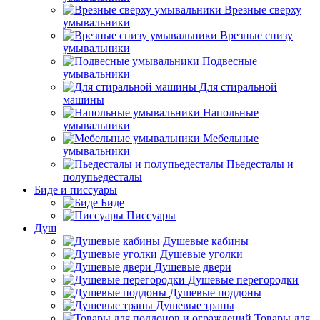
Врезные сверху
умывальники
Врезные снизу
умывальники
Подвесные
умывальники
Для стиральной
машины
Напольные
умывальники
Мебельные
умывальники
Пьедесталы и
полупьедесталы
Биде и писсуары
Биде
Писсуары
Душ
Душевые кабины
Душевые уголки
Душевые двери
Душевые перегородки
Душевые поддоны
Душевые трапы
Товары для