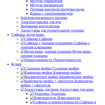
Модули управления
Модули расширения
Датчики контроля протечки воды
Краны с электроприводом
Бойлеры косвенного нагрева
Электросушилки для рук
Вытяжные вентиляторы
Аксессуары для отопительной техники
Сифоны, водосливы
Сифоны
Сифоны с
донным клапанами
Водосливы,
донные клапаны
Принадлежности
Кухня
Стальные мойки
Каменные мойки
Керамические мойки
Комплекты
мойка + смеситель
Аксессуары для моек
Дозаторы
Измельчители
Сифоны и