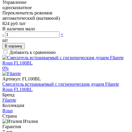
Управление
однозахватное
Переключатель режимов
автоматический (вытяжной)
824 руб
/шт
В наличии мало
-
+
шт
В корзину
Добавить к сравнению
0%
Артикул:
FL100BL
Смеситель встраиваемый с гигиеническим душем Filarete
Roun FL100BL
Бренд
Filarete
Коллекция
Roun
Страна
Италия
Гарантия
7 лет