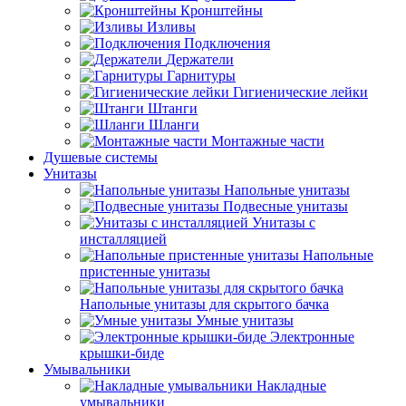
Кронштейны
Изливы
Подключения
Держатели
Гарнитуры
Гигиенические лейки
Штанги
Шланги
Монтажные части
Душевые системы
Унитазы
Напольные унитазы
Подвесные унитазы
Унитазы с
инсталляцией
Напольные
пристенные унитазы
Напольные унитазы для скрытого бачка
Умные унитазы
Электронные
крышки-биде
Умывальники
Накладные
умывальники