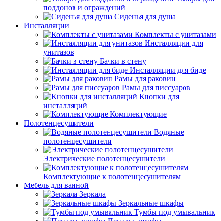
поддонов и ограждений
Сиденья для душа
Инсталляции
Комплекты с унитазами
Инсталляции для
унитазов
Бачки в стену
Инсталляции для биде
Рамы для раковин
Рамы для писсуаров
Кнопки для
инсталляций
Комплектующие
Полотенцесушители
Водяные
полотенцесушители
Электрические полотенцесушители
Комплектующие к полотенцесушителям
Мебель для ванной
Зеркала
Зеркальные шкафы
Тумбы под умывальник
Пеналы, шкафы