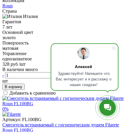
Коллекция
Roun
Страна
Италия
Гарантия
7 лет
Основной цвет
золото
Поверхность
матовая
Управление
однозахватное
328 руб
/шт
Алексей
В наличии много
Здравствуйте! Напишите что
-
+
Вас интересует и я расскажу о
шт
наших скидках!
В корзину
Добавить к сравнению
0%
Артикул:
FL100BG
Смеситель встраиваемый с гигиеническим душем Filarete
Roun FL100BG