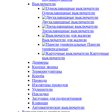
Выключатели
Одноклавишные выключатели
Двухклавишные выключатели
Трехклавишные выключатели
Выключатели для жалюзи
Панели
универсальные
Карточные
выключатели
Диммеры
Кнопки звонка
Терморегуляторы
Короба
Провода
Изоляторы проводов
Удлинители
Накладки
Заглушки для подрозетников
Клавиши
Автоматические выключатели
Встраиваемые светильники