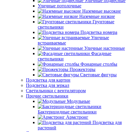
Уличные подвесные
Уличные потолочные
Наземные высокие
Наземные низкие
Грунтовые
светильники
Подсветка номера
Уличные
встраиваемые
Уличные настенные
Фасадные
светильники
Фонарные столбы
Прожекторы
Световые фигуры
Подсветка для картин
Подсветка для зеркал
Светильники с вентилятором
Прочие светильники
Модульные
Бактерицидные светильники
Армстронг
Подсветка для
растений