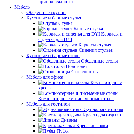
принадлежности
Мебель
Обеденные группы
Кухонные и барные стулья
Стулья
Барные стулья
Каркасы и
сиденья для DYI
Каркасы стульев
Сидения стульев
Кухонные и барные столы
Обеденные столы
Подстолья
Столешницы
Мебель для офиса
Компьютерные
кресла
Компьютерные и письменные столы
Мебель для гостиной
Журнальные столы
Кресла для отдыха
Диваны
Кресла-качалки
Пуфы