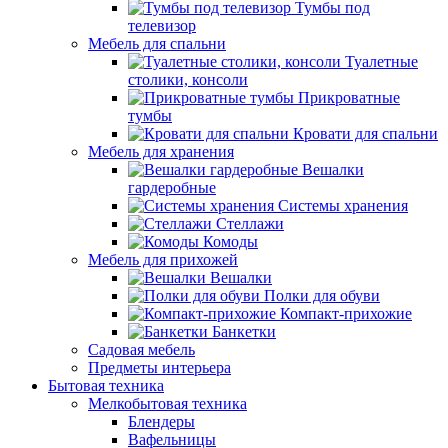
Тумбы под
телевизор
Мебель для спальни
Туалетные
столики, консоли
Прикроватные
тумбы
Кровати для спальни
Мебель для хранения
Вешалки
гардеробные
Системы хранения
Стеллажи
Комоды
Мебель для прихожей
Вешалки
Полки для обуви
Компакт-прихожие
Банкетки
Садовая мебель
Предметы интерьера
Бытовая техника
Мелкобытовая техника
Блендеры
Вафельницы