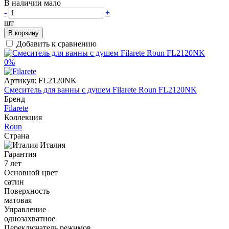
В наличии мало
-
+
шт
В корзину
Добавить к сравнению
0%
Артикул:
FL2120NK
Смеситель для ванны с душем Filarete Roun FL2120NK
Бренд
Filarete
Коллекция
Roun
Страна
Италия
Гарантия
7 лет
Основной цвет
сатин
Поверхность
матовая
Управление
однозахватное
Переключатель режимов