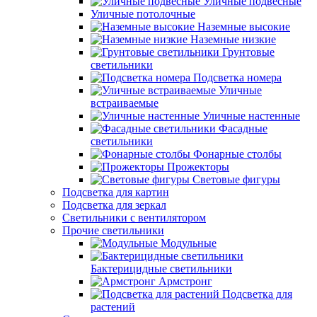
Уличные подвесные
Уличные потолочные
Наземные высокие
Наземные низкие
Грунтовые
светильники
Подсветка номера
Уличные
встраиваемые
Уличные настенные
Фасадные
светильники
Фонарные столбы
Прожекторы
Световые фигуры
Подсветка для картин
Подсветка для зеркал
Светильники с вентилятором
Прочие светильники
Модульные
Бактерицидные светильники
Армстронг
Подсветка для
растений