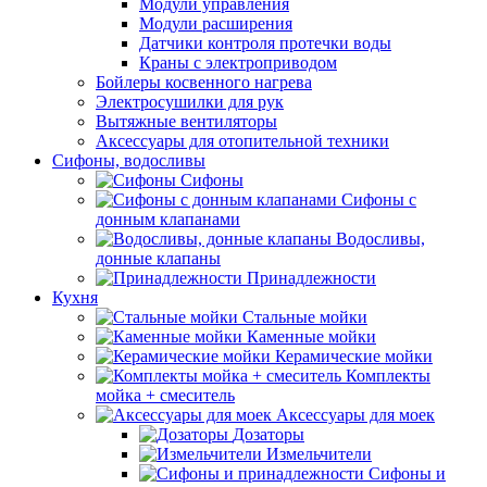
Модули управления
Модули расширения
Датчики контроля протечки воды
Краны с электроприводом
Бойлеры косвенного нагрева
Электросушилки для рук
Вытяжные вентиляторы
Аксессуары для отопительной техники
Сифоны, водосливы
Сифоны
Сифоны с
донным клапанами
Водосливы,
донные клапаны
Принадлежности
Кухня
Стальные мойки
Каменные мойки
Керамические мойки
Комплекты
мойка + смеситель
Аксессуары для моек
Дозаторы
Измельчители
Сифоны и