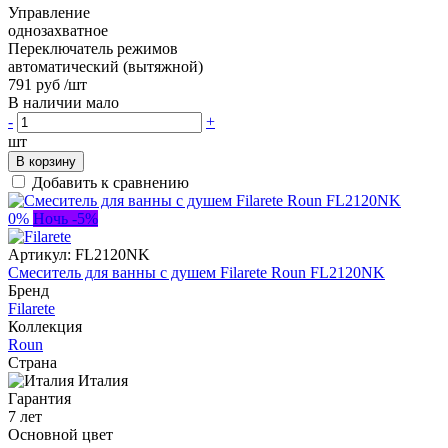
Управление
однозахватное
Переключатель режимов
автоматический (вытяжной)
791 руб
/шт
В наличии мало
-
+
шт
В корзину
Добавить к сравнению
0%
Ночь -5%
Артикул:
FL2120NK
Смеситель для ванны с душем Filarete Roun FL2120NK
Бренд
Filarete
Коллекция
Roun
Страна
Италия
Гарантия
7 лет
Основной цвет