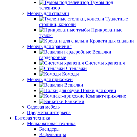
Тумбы под
телевизор
Мебель для спальни
Туалетные
столики, консоли
Прикроватные
тумбы
Кровати для спальни
Мебель для хранения
Вешалки
гардеробные
Системы хранения
Стеллажи
Комоды
Мебель для прихожей
Вешалки
Полки для обуви
Компакт-прихожие
Банкетки
Садовая мебель
Предметы интерьера
Бытовая техника
Мелкобытовая техника
Блендеры
Вафельницы