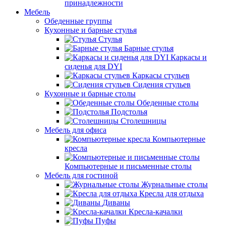
принадлежности
Мебель
Обеденные группы
Кухонные и барные стулья
Стулья
Барные стулья
Каркасы и
сиденья для DYI
Каркасы стульев
Сидения стульев
Кухонные и барные столы
Обеденные столы
Подстолья
Столешницы
Мебель для офиса
Компьютерные
кресла
Компьютерные и письменные столы
Мебель для гостиной
Журнальные столы
Кресла для отдыха
Диваны
Кресла-качалки
Пуфы