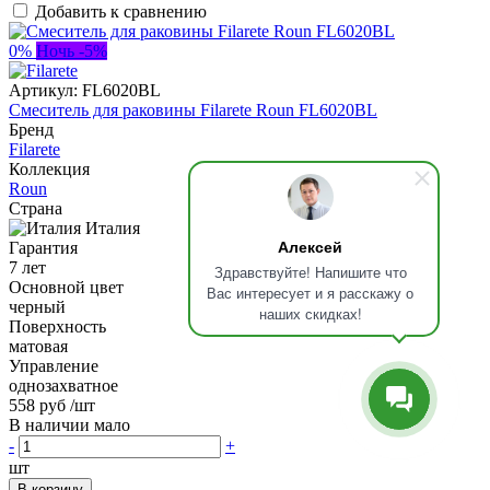
Добавить к сравнению
0%
Ночь -5%
Артикул:
FL6020BL
Смеситель для раковины Filarete Roun FL6020BL
Бренд
Filarete
Коллекция
Roun
Страна
Италия
Алексей
Гарантия
7 лет
Здравствуйте! Напишите что
Основной цвет
Вас интересует и я расскажу о
черный
наших скидках!
Поверхность
матовая
Управление
однозахватное
558 руб
/шт
В наличии мало
-
+
шт
В корзину