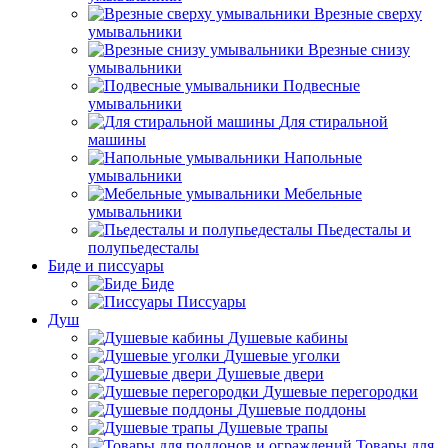
Врезные сверху
умывальники
Врезные снизу
умывальники
Подвесные
умывальники
Для стиральной
машины
Напольные
умывальники
Мебельные
умывальники
Пьедесталы и
полупьедесталы
Биде и писсуары
Биде
Писсуары
Душ
Душевые кабины
Душевые уголки
Душевые двери
Душевые перегородки
Душевые поддоны
Душевые трапы
Товары для