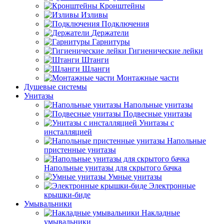
Кронштейны
Изливы
Подключения
Держатели
Гарнитуры
Гигиенические лейки
Штанги
Шланги
Монтажные части
Душевые системы
Унитазы
Напольные унитазы
Подвесные унитазы
Унитазы с
инсталляцией
Напольные
пристенные унитазы
Напольные унитазы для скрытого бачка
Умные унитазы
Электронные
крышки-биде
Умывальники
Накладные
умывальники