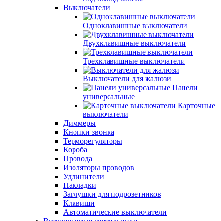
Выключатели
Одноклавишные выключатели
Двухклавишные выключатели
Трехклавишные выключатели
Выключатели для жалюзи
Панели
универсальные
Карточные
выключатели
Диммеры
Кнопки звонка
Терморегуляторы
Короба
Провода
Изоляторы проводов
Удлинители
Накладки
Заглушки для подрозетников
Клавиши
Автоматические выключатели
Встраиваемые светильники