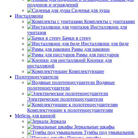
поддонов и ограждений
Сиденья для душа
Инсталляции
Комплекты с унитазами
Инсталляции для
унитазов
Бачки в стену
Инсталляции для биде
Рамы для раковин
Рамы для писсуаров
Кнопки для
инсталляций
Комплектующие
Полотенцесушители
Водяные
полотенцесушители
Электрические полотенцесушители
Комплектующие к полотенцесушителям
Мебель для ванной
Зеркала
Зеркальные шкафы
Тумбы под умывальник
Пеналы, шкафы