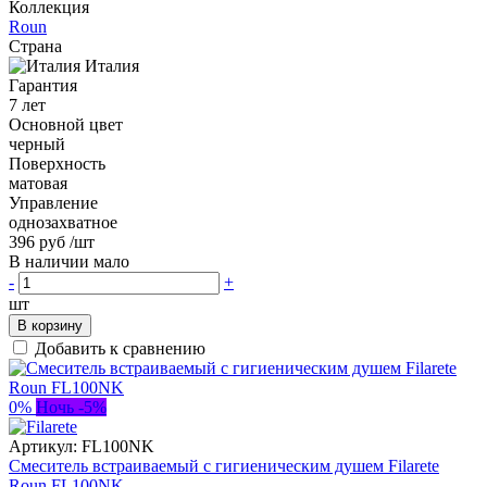
Коллекция
Roun
Страна
Италия
Гарантия
7 лет
Основной цвет
черный
Поверхность
матовая
Управление
однозахватное
396 руб
/шт
В наличии мало
-
+
шт
В корзину
Добавить к сравнению
0%
Ночь -5%
Артикул:
FL100NK
Смеситель встраиваемый с гигиеническим душем Filarete
Roun FL100NK