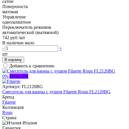
сатин
Поверхность
матовая
Управление
однозахватное
Переключатель режимов
автоматический (вытяжной)
742 руб
/шт
В наличии мало
-
+
шт
В корзину
Добавить к сравнению
0%
Ночь -5%
Артикул:
FL2120BG
Смеситель для ванны с душем Filarete Roun FL2120BG
Бренд
Filarete
Коллекция
Roun
Страна
Италия
Гарантия