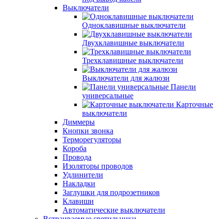
Выключатели
Одноклавишные выключатели
Двухклавишные выключатели
Трехклавишные выключатели
Выключатели для жалюзи
Панели
универсальные
Карточные
выключатели
Диммеры
Кнопки звонка
Терморегуляторы
Короба
Провода
Изоляторы проводов
Удлинители
Накладки
Заглушки для подрозетников
Клавиши
Автоматические выключатели
Встраиваемые светильники