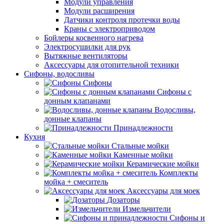
Модули управления
Модули расширения
Датчики контроля протечки воды
Краны с электроприводом
Бойлеры косвенного нагрева
Электросушилки для рук
Вытяжные вентиляторы
Аксессуары для отопительной техники
Сифоны, водосливы
Сифоны
Сифоны с
донным клапанами
Водосливы,
донные клапаны
Принадлежности
Кухня
Стальные мойки
Каменные мойки
Керамические мойки
Комплекты
мойка + смеситель
Аксессуары для моек
Дозаторы
Измельчители
Сифоны и