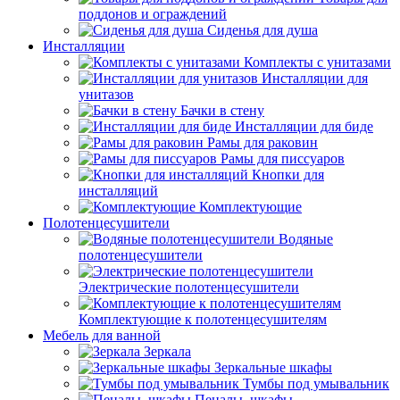
поддонов и ограждений
Сиденья для душа
Инсталляции
Комплекты с унитазами
Инсталляции для
унитазов
Бачки в стену
Инсталляции для биде
Рамы для раковин
Рамы для писсуаров
Кнопки для
инсталляций
Комплектующие
Полотенцесушители
Водяные
полотенцесушители
Электрические полотенцесушители
Комплектующие к полотенцесушителям
Мебель для ванной
Зеркала
Зеркальные шкафы
Тумбы под умывальник
Пеналы, шкафы