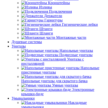
Кронштейны
Изливы
Подключения
Держатели
Гарнитуры
Гигиенические лейки
Штанги
Шланги
Монтажные части
Душевые системы
Унитазы
Напольные унитазы
Подвесные унитазы
Унитазы с
инсталляцией
Напольные
пристенные унитазы
Напольные унитазы для скрытого бачка
Умные унитазы
Электронные
крышки-биде
Умывальники
Накладные
умывальники