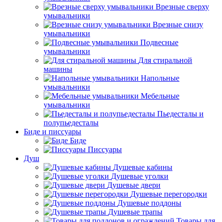
Врезные сверху
умывальники
Врезные снизу
умывальники
Подвесные
умывальники
Для стиральной
машины
Напольные
умывальники
Мебельные
умывальники
Пьедесталы и
полупьедесталы
Биде и писсуары
Биде
Писсуары
Душ
Душевые кабины
Душевые уголки
Душевые двери
Душевые перегородки
Душевые поддоны
Душевые трапы
Товары для