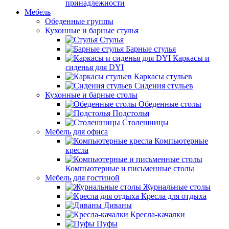
принадлежности
Мебель
Обеденные группы
Кухонные и барные стулья
Стулья
Барные стулья
Каркасы и
сиденья для DYI
Каркасы стульев
Сидения стульев
Кухонные и барные столы
Обеденные столы
Подстолья
Столешницы
Мебель для офиса
Компьютерные
кресла
Компьютерные и письменные столы
Мебель для гостиной
Журнальные столы
Кресла для отдыха
Диваны
Кресла-качалки
Пуфы