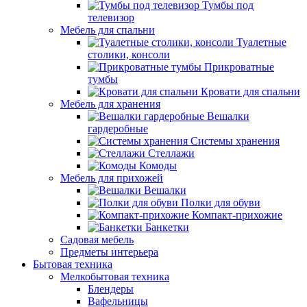
Тумбы под
телевизор
Мебель для спальни
Туалетные
столики, консоли
Прикроватные
тумбы
Кровати для спальни
Мебель для хранения
Вешалки
гардеробные
Системы хранения
Стеллажи
Комоды
Мебель для прихожей
Вешалки
Полки для обуви
Компакт-прихожие
Банкетки
Садовая мебель
Предметы интерьера
Бытовая техника
Мелкобытовая техника
Блендеры
Вафельницы