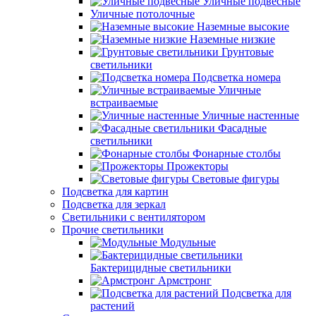
Уличные подвесные
Уличные потолочные
Наземные высокие
Наземные низкие
Грунтовые
светильники
Подсветка номера
Уличные
встраиваемые
Уличные настенные
Фасадные
светильники
Фонарные столбы
Прожекторы
Световые фигуры
Подсветка для картин
Подсветка для зеркал
Светильники с вентилятором
Прочие светильники
Модульные
Бактерицидные светильники
Армстронг
Подсветка для
растений