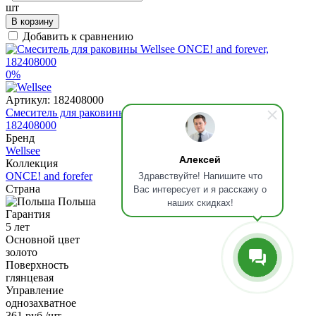
шт
В корзину
Добавить к сравнению
0%
Артикул:
182408000
Смеситель для раковины Wellsee ONCE! and forever,
182408000
Бренд
Wellsee
Алексей
Коллекция
Здравствуйте! Напишите что
ONCE! and forefer
Вас интересует и я расскажу о
Страна
Польша
наших скидках!
Гарантия
5 лет
Основной цвет
золото
Поверхность
глянцевая
Управление
однозахватное
361 руб
/шт