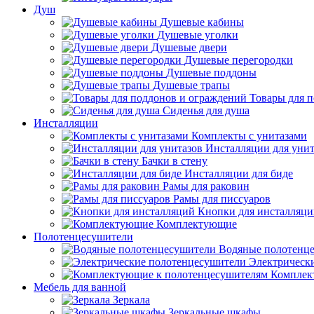
Душ
Душевые кабины
Душевые уголки
Душевые двери
Душевые перегородки
Душевые поддоны
Душевые трапы
Товары для 
Сиденья для душа
Инсталляции
Комплекты с унитазами
Инсталляции для унит
Бачки в стену
Инсталляции для биде
Рамы для раковин
Рамы для писсуаров
Кнопки для инсталляц
Комплектующие
Полотенцесушители
Водяные полотенц
Электрическ
Комплек
Мебель для ванной
Зеркала
Зеркальные шкафы