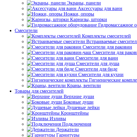
Экраны, панели
Аксессуары для ванн
Ножки, опоры
Карнизы, шторки
Гидромассажное о
Смесители
Комплекты смесителей
Встраиваемые смесите
Смесители для раковин
Смесители для рако
Смесители для ванн
Смесители для душа
Смесители для биде
Смесители для кухни
Гигиенические компл
Краны, вентили
Товары для смесителей
Верхние души
Боковые души
Душевые лейки
Кронштейны
Изливы
Подключения
Держатели
Гарнитуры