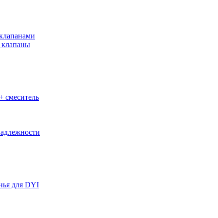
клапанами
 клапаны
+ смеситель
адлежности
нья для DYI