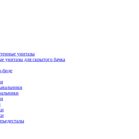
тенные унитазы
е унитазы для скрытого бачка
-биде
ки
мывальники
вальники
ки
ы
ки
ки
упьедесталы