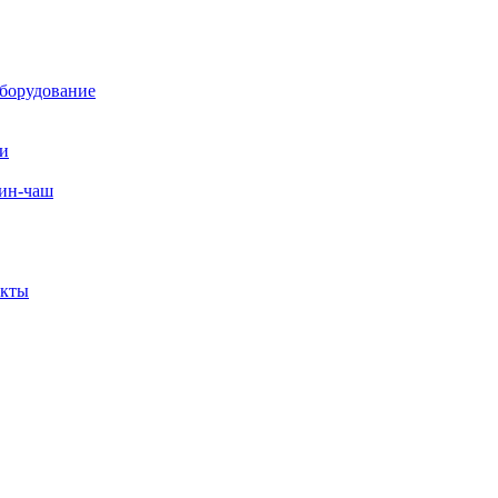
борудование
ли
вин-чаш
екты