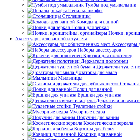
Тумбы под умывальник
Пеналы, шкафы
Столешницы
Комоды для ванной
Полки для зеркал
Ножки, кронш
Аксессуары для ванной и туалета
Аксессуары 
Наборы аксессуаров
Крючки для полотенец
Держатели полотенец
Держатели туалетн
Дозаторы для мыла
Мыльницы
Стаканы 
Полки для ванной
Ершики для унитаза
Держатели освежите
Туалетные стойки
Мусорные ведра
Поручни для ванны
Косметические зеркала
Корзины для белья
Коврики для ванной
Органайзеры