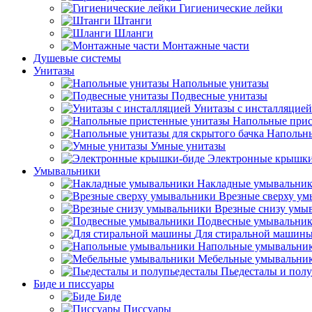
Гигиенические лейки
Штанги
Шланги
Монтажные части
Душевые системы
Унитазы
Напольные унитазы
Подвесные унитазы
Унитазы с инсталляцией
Напольные прис
Напольны
Умные унитазы
Электронные крышки
Умывальники
Накладные умывальни
Врезные сверху у
Врезные снизу умы
Подвесные умывальни
Для стиральной машин
Напольные умывальни
Мебельные умывальни
Пьедесталы и пол
Биде и писсуары
Биде
Писсуары