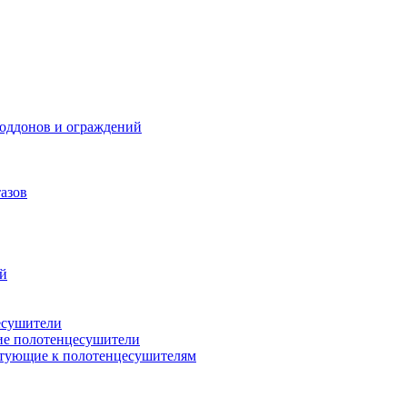
поддонов и ограждений
азов
ий
есушители
ие полотенцесушители
тующие к полотенцесушителям