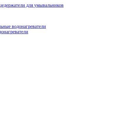
цедержатели для умывальников
ьные водонагреватели
донагреватели