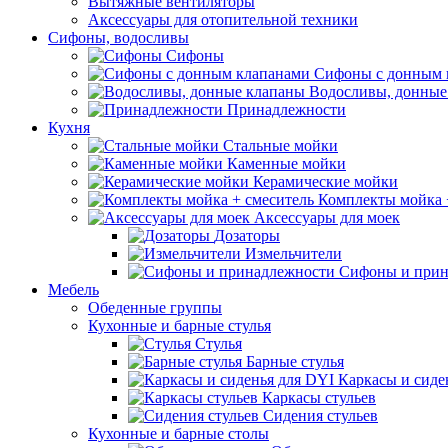
Вытяжные вентиляторы
Аксессуары для отопительной техники
Сифоны, водосливы
Сифоны
Сифоны с донным 
Водосливы, донные
Принадлежности
Кухня
Стальные мойки
Каменные мойки
Керамические мойки
Комплекты мойка 
Аксессуары для моек
Дозаторы
Измельчители
Сифоны и прин
Мебель
Обеденные группы
Кухонные и барные стулья
Стулья
Барные стулья
Каркасы и сиде
Каркасы стульев
Сидения стульев
Кухонные и барные столы