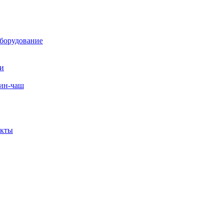
борудование
ли
вин-чаш
екты