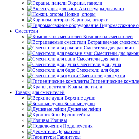
Экраны, панели
Аксессуары для ванн
Ножки, опоры
Карнизы, шторки
Гидромассажное о
Смесители
Комплекты смесителей
Встраиваемые смесите
Смесители для раковин
Смесители для рако
Смесители для ванн
Смесители для душа
Смесители для биде
Смесители для кухни
Гигиенические компл
Краны, вентили
Товары для смесителей
Верхние души
Боковые души
Душевые лейки
Кронштейны
Изливы
Подключения
Держатели
Гарнитуры