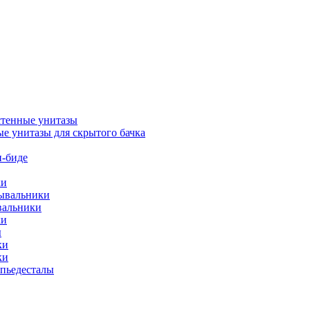
тенные унитазы
е унитазы для скрытого бачка
-биде
ки
мывальники
вальники
ки
ы
ки
ки
упьедесталы