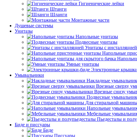
Гигиенические лейки
Штанги
Шланги
Монтажные части
Душевые системы
Унитазы
Напольные унитазы
Подвесные унитазы
Унитазы с инсталляцией
Напольные прис
Напольны
Умные унитазы
Электронные крышки
Умывальники
Накладные умывальни
Врезные сверху у
Врезные снизу умы
Подвесные умывальни
Для стиральной машин
Напольные умывальни
Мебельные умывальни
Пьедесталы и пол
Биде и писсуары
Биде
Писсуары