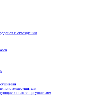
поддонов и ограждений
азов
ий
есушители
ие полотенцесушители
тующие к полотенцесушителям