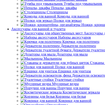
Тумбы под умывальник
Пеналы, шкафы
Столешницы
Комоды для ванной
Полки для зеркал
Ножки, кронш
Аксессуары для ванной и туалета
Аксессуары 
Наборы аксессуаров
Крючки для полотенец
Держатели полотенец
Держатели туалетн
Дозаторы для мыла
Мыльницы
Стаканы 
Полки для ванной
Ершики для унитаза
Держатели освежите
Туалетные стойки
Мусорные ведра
Поручни для ванны
Косметические зеркала
Корзины для белья
Коврики для ванной
Органайзеры