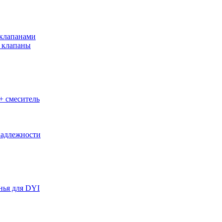
клапанами
 клапаны
+ смеситель
адлежности
нья для DYI