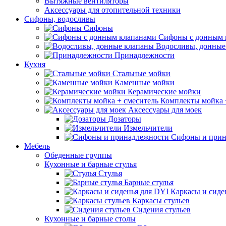
Вытяжные вентиляторы
Аксессуары для отопительной техники
Сифоны, водосливы
Сифоны
Сифоны с донным 
Водосливы, донные
Принадлежности
Кухня
Стальные мойки
Каменные мойки
Керамические мойки
Комплекты мойка 
Аксессуары для моек
Дозаторы
Измельчители
Сифоны и прин
Мебель
Обеденные группы
Кухонные и барные стулья
Стулья
Барные стулья
Каркасы и сиде
Каркасы стульев
Сидения стульев
Кухонные и барные столы