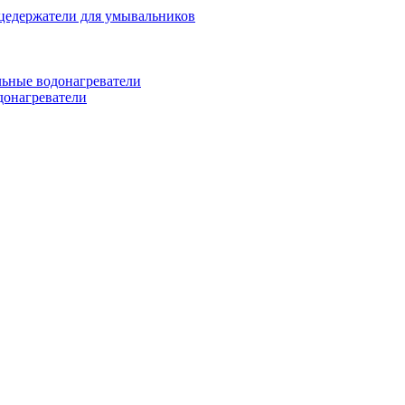
цедержатели для умывальников
ьные водонагреватели
донагреватели