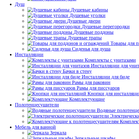
Душ
Душевые кабины
Душевые уголки
Душевые двери
Душевые перегородки
Душевые поддоны
Душевые трапы
Товары для 
Сиденья для душа
Инсталляции
Комплекты с унитазами
Инсталляции для унит
Бачки в стену
Инсталляции для биде
Рамы для раковин
Рамы для писсуаров
Кнопки для инсталляц
Комплектующие
Полотенцесушители
Водяные полотенц
Электрическ
Комплек
Мебель для ванной
Зеркала
Зеркальные шкафы