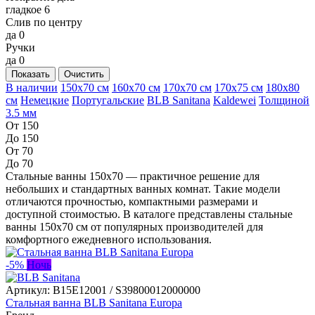
гладкое
6
Слив по центру
да
0
Ручки
да
0
Показать
Очистить
В наличии
150x70 см
160x70 см
170x70 см
170x75 см
180x80
см
Немецкие
Португальские
BLB Sanitana
Kaldewei
Толщиной
3.5 мм
От 150
До 150
От 70
До 70
Стальные ванны 150x70 — практичное решение для
небольших и стандартных ванных комнат. Такие модели
отличаются прочностью, компактными размерами и
доступной стоимостью. В каталоге представлены стальные
ванны 150x70 см от популярных производителей для
комфортного ежедневного использования.
-5%
Ночь
Артикул:
B15E12001 / S39800012000000
Стальная ванна BLB Sanitana Europa