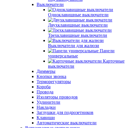
Выключатели
Одноклавишные выключатели
Двухклавишные выключатели
Трехклавишные выключатели
Выключатели для жалюзи
Панели
универсальные
Карточные
выключатели
Диммеры
Кнопки звонка
Терморегуляторы
Короба
Провода
Изоляторы проводов
Удлинители
Накладки
Заглушки для подрозетников
Клавиши
Автоматические выключатели
Встраиваемые светильники