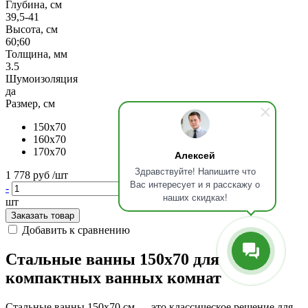
Глубина, см
39,5-41
Высота, см
60;60
Толщина, мм
3.5
Шумоизоляция
да
Размер, см
150x70
160x70
170x70
Алексей
Здравствуйте! Напишите что
1 778 руб
/шт
Вас интересует и я расскажу о
-
+
наших скидках!
шт
Заказать товар
Добавить к сравнению
Стальные ванны 150x70 для
компактных ванных комнат
Стальные ванны 150x70 см — это классическое решение для