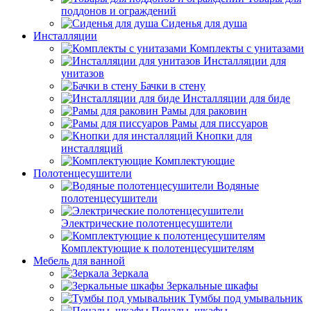
поддонов и ограждений
Сиденья для душа
Инсталляции
Комплекты с унитазами
Инсталляции для
унитазов
Бачки в стену
Инсталляции для биде
Рамы для раковин
Рамы для писсуаров
Кнопки для
инсталляций
Комплектующие
Полотенцесушители
Водяные
полотенцесушители
Электрические полотенцесушители
Комплектующие к полотенцесушителям
Мебель для ванной
Зеркала
Зеркальные шкафы
Тумбы под умывальник
Пеналы, шкафы