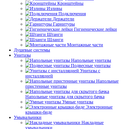
Кронштейны
Изливы
Подключения
Держатели
Гарнитуры
Гигиенические лейки
Штанги
Шланги
Монтажные части
Душевые системы
Унитазы
Напольные унитазы
Подвесные унитазы
Унитазы с
инсталляцией
Напольные
пристенные унитазы
Напольные унитазы для скрытого бачка
Умные унитазы
Электронные
крышки-биде
Умывальники
Накладные
умывальники