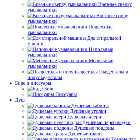
Врезные сверху
умывальники
Врезные снизу
умывальники
Подвесные
умывальники
Для стиральной
машины
Напольные
умывальники
Мебельные
умывальники
Пьедесталы и
полупьедесталы
Биде и писсуары
Биде
Писсуары
Душ
Душевые кабины
Душевые уголки
Душевые двери
Душевые перегородки
Душевые поддоны
Душевые трапы
Товары для