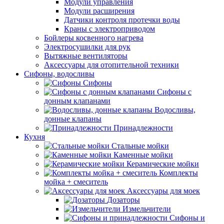
Модули управления
Модули расширения
Датчики контроля протечки воды
Краны с электроприводом
Бойлеры косвенного нагрева
Электросушилки для рук
Вытяжные вентиляторы
Аксессуары для отопительной техники
Сифоны, водосливы
Сифоны
Сифоны с
донным клапанами
Водосливы,
донные клапаны
Принадлежности
Кухня
Стальные мойки
Каменные мойки
Керамические мойки
Комплекты
мойка + смеситель
Аксессуары для моек
Дозаторы
Измельчители
Сифоны и