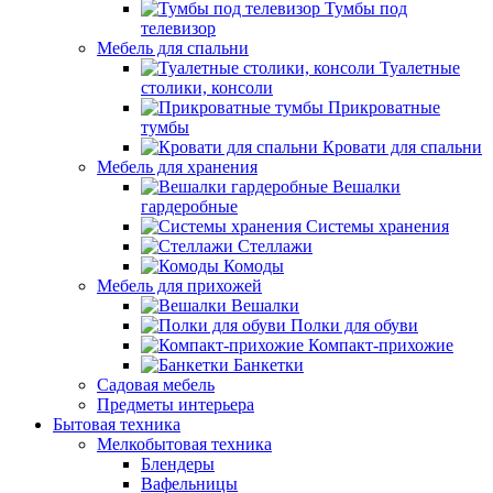
Тумбы под
телевизор
Мебель для спальни
Туалетные
столики, консоли
Прикроватные
тумбы
Кровати для спальни
Мебель для хранения
Вешалки
гардеробные
Системы хранения
Стеллажи
Комоды
Мебель для прихожей
Вешалки
Полки для обуви
Компакт-прихожие
Банкетки
Садовая мебель
Предметы интерьера
Бытовая техника
Мелкобытовая техника
Блендеры
Вафельницы