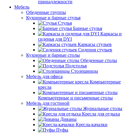
принадлежности
Мебель
Обеденные группы
Кухонные и барные стулья
Стулья
Барные стулья
Каркасы и
сиденья для DYI
Каркасы стульев
Сидения стульев
Кухонные и барные столы
Обеденные столы
Подстолья
Столешницы
Мебель для офиса
Компьютерные
кресла
Компьютерные и письменные столы
Мебель для гостиной
Журнальные столы
Кресла для отдыха
Диваны
Кресла-качалки
Пуфы