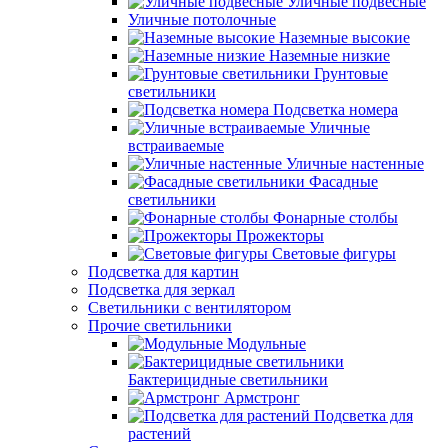
Уличные подвесные
Уличные потолочные
Наземные высокие
Наземные низкие
Грунтовые
светильники
Подсветка номера
Уличные
встраиваемые
Уличные настенные
Фасадные
светильники
Фонарные столбы
Прожекторы
Световые фигуры
Подсветка для картин
Подсветка для зеркал
Светильники с вентилятором
Прочие светильники
Модульные
Бактерицидные светильники
Армстронг
Подсветка для
растений