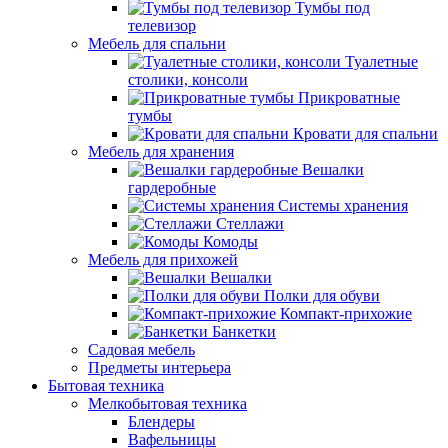
Тумбы под
телевизор
Мебель для спальни
Туалетные
столики, консоли
Прикроватные
тумбы
Кровати для спальни
Мебель для хранения
Вешалки
гардеробные
Системы хранения
Стеллажи
Комоды
Мебель для прихожей
Вешалки
Полки для обуви
Компакт-прихожие
Банкетки
Садовая мебель
Предметы интерьера
Бытовая техника
Мелкобытовая техника
Блендеры
Вафельницы