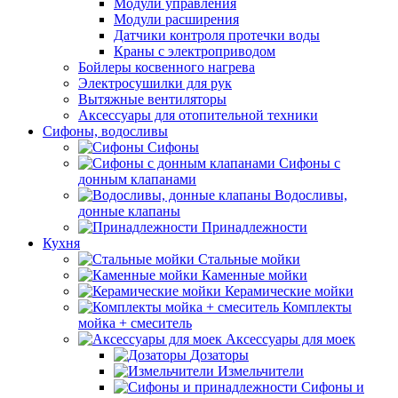
Модули управления
Модули расширения
Датчики контроля протечки воды
Краны с электроприводом
Бойлеры косвенного нагрева
Электросушилки для рук
Вытяжные вентиляторы
Аксессуары для отопительной техники
Сифоны, водосливы
Сифоны
Сифоны с
донным клапанами
Водосливы,
донные клапаны
Принадлежности
Кухня
Стальные мойки
Каменные мойки
Керамические мойки
Комплекты
мойка + смеситель
Аксессуары для моек
Дозаторы
Измельчители
Сифоны и