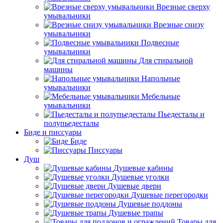
Врезные сверху
умывальники
Врезные снизу
умывальники
Подвесные
умывальники
Для стиральной
машины
Напольные
умывальники
Мебельные
умывальники
Пьедесталы и
полупьедесталы
Биде и писсуары
Биде
Писсуары
Душ
Душевые кабины
Душевые уголки
Душевые двери
Душевые перегородки
Душевые поддоны
Душевые трапы
Товары для