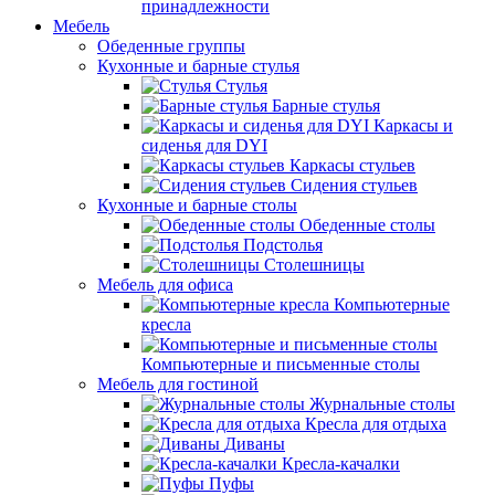
принадлежности
Мебель
Обеденные группы
Кухонные и барные стулья
Стулья
Барные стулья
Каркасы и
сиденья для DYI
Каркасы стульев
Сидения стульев
Кухонные и барные столы
Обеденные столы
Подстолья
Столешницы
Мебель для офиса
Компьютерные
кресла
Компьютерные и письменные столы
Мебель для гостиной
Журнальные столы
Кресла для отдыха
Диваны
Кресла-качалки
Пуфы