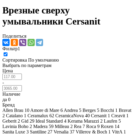
Врезные сверху
умывальники Cersanit
Поделиться
Фильтр
1
Сортировка
По умолчанию
Выбрать по параметрам
Цена
-
Наличие
да
0
Бренд
Allen Brau
10
Amore di Mare
6
Andrea
5
Berges
5
Bocchi
1
Bravat
2
Catalano
1
Ceramalux
62
CeramicaNova
40
Cersanit
1
Creavit
1
Geberit
2
Gid
29
Ideal Standard
4
Kerama Marazzi
2
Laufen
5
Lavinia Boho
2
Madera
59
Milleau
2
Rea
7
Roca
9
Roxen
14
Sanita Luxe
3
Santiline
27
Versalia
37
Villeroy & Boch
1
VitrA
1