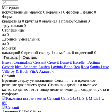
Материал
искусственный мрамор
0
керамика
0
фарфор
1
фаянс
0
Форма
квадратная
0
круглая
0
овальная
1
прямоугольная
0
треугольная
0
Столешница
да
0
Двойной умывальник
да
0
Монтаж
накладной
0
врезной сверху
1
на мебель
0
подвесной
0
Показать
Очистить
Bravat
CeramaLux
Cersanit
Creavit
Duravit
Excellent Actima
Geberit
Ideal Standard
Laufen
Lavinia Boho
Rea
Roca
Sanita Luxe
Villeroy & Boch
VitrA
Акватон
Cersanit
Врезные сверху умывальники Cersanit – это идеальное
решение для вашего дома. Стильный дизайн и высокое
качество делают этот товар незаменимым для создания уюта и
комфорта.
0%
Артикул:
S-UM-Cl/1-w