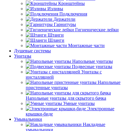
Кронштейны
Изливы
Подключения
Держатели
Гарнитуры
Гигиенические лейки
Штанги
Шланги
Монтажные части
Душевые системы
Унитазы
Напольные унитазы
Подвесные унитазы
Унитазы с
инсталляцией
Напольные
пристенные унитазы
Напольные унитазы для скрытого бачка
Умные унитазы
Электронные
крышки-биде
Умывальники
Накладные
умывальники