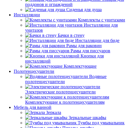
поддонов и ограждений
Сиденья для душа
Инсталляции
Комплекты с унитазами
Инсталляции для
унитазов
Бачки в стену
Инсталляции для биде
Рамы для раковин
Рамы для писсуаров
Кнопки для
инсталляций
Комплектующие
Полотенцесушители
Водяные
полотенцесушители
Электрические полотенцесушители
Комплектующие к полотенцесушителям
Мебель для ванной
Зеркала
Зеркальные шкафы
Тумбы под умывальник
Пеналы, шкафы