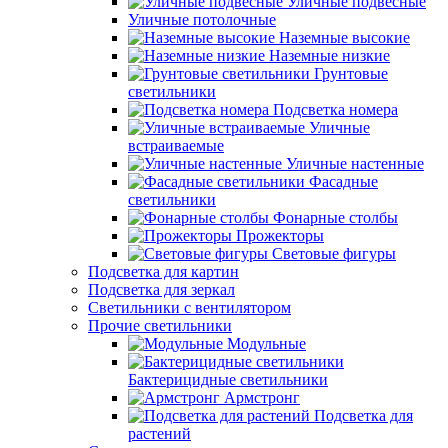
Уличные подвесные
Уличные потолочные
Наземные высокие
Наземные низкие
Грунтовые
светильники
Подсветка номера
Уличные
встраиваемые
Уличные настенные
Фасадные
светильники
Фонарные столбы
Прожекторы
Световые фигуры
Подсветка для картин
Подсветка для зеркал
Светильники с вентилятором
Прочие светильники
Модульные
Бактерицидные светильники
Армстронг
Подсветка для
растений