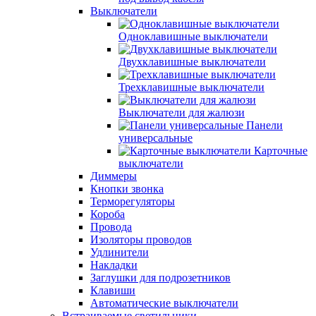
Выключатели
Одноклавишные выключатели
Двухклавишные выключатели
Трехклавишные выключатели
Выключатели для жалюзи
Панели
универсальные
Карточные
выключатели
Диммеры
Кнопки звонка
Терморегуляторы
Короба
Провода
Изоляторы проводов
Удлинители
Накладки
Заглушки для подрозетников
Клавиши
Автоматические выключатели
Встраиваемые светильники