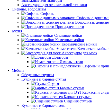
Вытяжные вентиляторы
Аксессуары для отопительной техники
Сифоны, водосливы
Сифоны
Сифоны с донным 
Водосливы, донные
Принадлежности
Кухня
Стальные мойки
Каменные мойки
Керамические мойки
Комплекты мойка 
Аксессуары для моек
Дозаторы
Измельчители
Сифоны и прин
Мебель
Обеденные группы
Кухонные и барные стулья
Стулья
Барные стулья
Каркасы и сиде
Каркасы стульев
Сидения стульев
Кухонные и барные столы