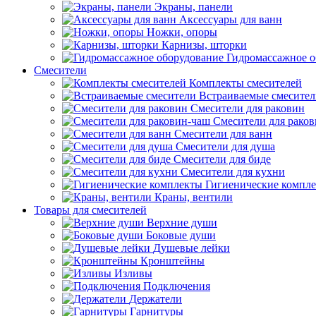
Экраны, панели
Аксессуары для ванн
Ножки, опоры
Карнизы, шторки
Гидромассажное о
Смесители
Комплекты смесителей
Встраиваемые смесите
Смесители для раковин
Смесители для рако
Смесители для ванн
Смесители для душа
Смесители для биде
Смесители для кухни
Гигиенические компл
Краны, вентили
Товары для смесителей
Верхние души
Боковые души
Душевые лейки
Кронштейны
Изливы
Подключения
Держатели
Гарнитуры