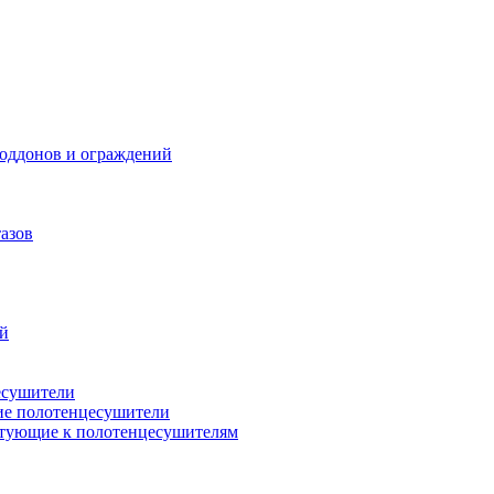
поддонов и ограждений
азов
ий
есушители
ие полотенцесушители
тующие к полотенцесушителям