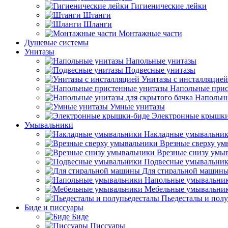
Гигиенические лейки
Штанги
Шланги
Монтажные части
Душевые системы
Унитазы
Напольные унитазы
Подвесные унитазы
Унитазы с инсталляцией
Напольные прис
Напольны
Умные унитазы
Электронные крышки
Умывальники
Накладные умывальни
Врезные сверху у
Врезные снизу умы
Подвесные умывальни
Для стиральной машин
Напольные умывальни
Мебельные умывальни
Пьедесталы и пол
Биде и писсуары
Биде
Писсуары