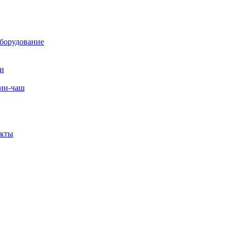
борудование
ли
вин-чаш
екты