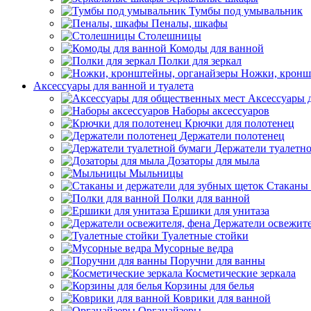
Тумбы под умывальник
Пеналы, шкафы
Столешницы
Комоды для ванной
Полки для зеркал
Ножки, кронш
Аксессуары для ванной и туалета
Аксессуары 
Наборы аксессуаров
Крючки для полотенец
Держатели полотенец
Держатели туалетн
Дозаторы для мыла
Мыльницы
Стаканы 
Полки для ванной
Ершики для унитаза
Держатели освежите
Туалетные стойки
Мусорные ведра
Поручни для ванны
Косметические зеркала
Корзины для белья
Коврики для ванной
Органайзеры