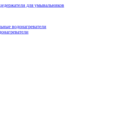
цедержатели для умывальников
ьные водонагреватели
донагреватели