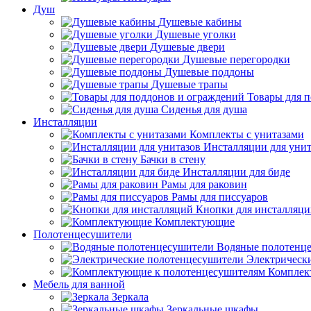
Душ
Душевые кабины
Душевые уголки
Душевые двери
Душевые перегородки
Душевые поддоны
Душевые трапы
Товары для 
Сиденья для душа
Инсталляции
Комплекты с унитазами
Инсталляции для унит
Бачки в стену
Инсталляции для биде
Рамы для раковин
Рамы для писсуаров
Кнопки для инсталляц
Комплектующие
Полотенцесушители
Водяные полотенц
Электрическ
Комплек
Мебель для ванной
Зеркала
Зеркальные шкафы