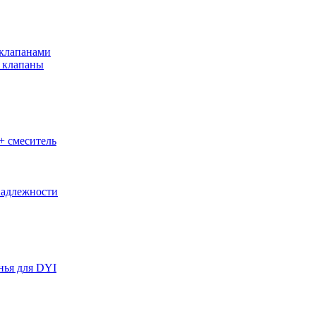
клапанами
 клапаны
+ смеситель
адлежности
нья для DYI