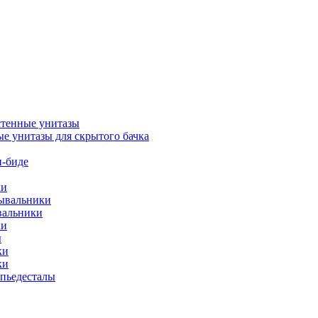
тенные унитазы
е унитазы для скрытого бачка
-биде
ки
мывальники
вальники
ки
ы
ки
ки
упьедесталы