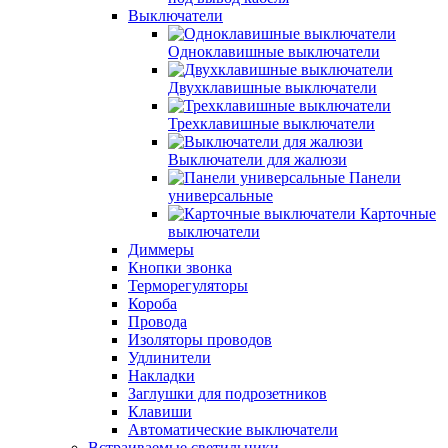
Выключатели
Одноклавишные выключатели
Двухклавишные выключатели
Трехклавишные выключатели
Выключатели для жалюзи
Панели
универсальные
Карточные
выключатели
Диммеры
Кнопки звонка
Терморегуляторы
Короба
Провода
Изоляторы проводов
Удлинители
Накладки
Заглушки для подрозетников
Клавиши
Автоматические выключатели
Встраиваемые светильники