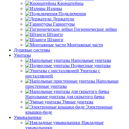
Кронштейны
Изливы
Подключения
Держатели
Гарнитуры
Гигиенические лейки
Штанги
Шланги
Монтажные части
Душевые системы
Унитазы
Напольные унитазы
Подвесные унитазы
Унитазы с
инсталляцией
Напольные
пристенные унитазы
Напольные унитазы для скрытого бачка
Умные унитазы
Электронные
крышки-биде
Умывальники
Накладные
умывальники