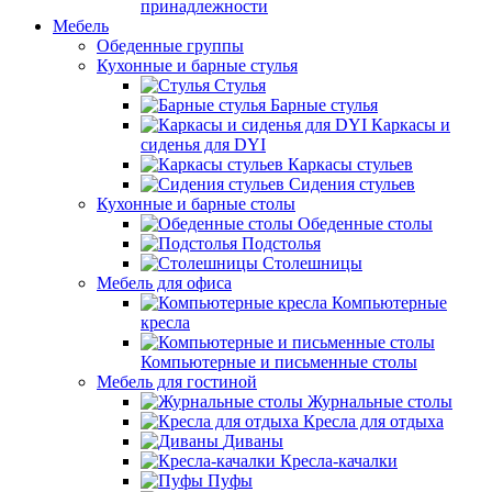
принадлежности
Мебель
Обеденные группы
Кухонные и барные стулья
Стулья
Барные стулья
Каркасы и
сиденья для DYI
Каркасы стульев
Сидения стульев
Кухонные и барные столы
Обеденные столы
Подстолья
Столешницы
Мебель для офиса
Компьютерные
кресла
Компьютерные и письменные столы
Мебель для гостиной
Журнальные столы
Кресла для отдыха
Диваны
Кресла-качалки
Пуфы