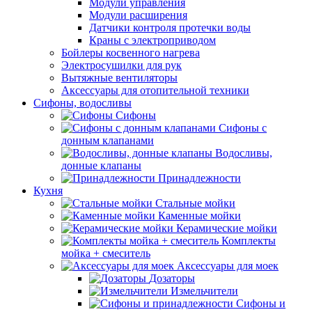
Модули управления
Модули расширения
Датчики контроля протечки воды
Краны с электроприводом
Бойлеры косвенного нагрева
Электросушилки для рук
Вытяжные вентиляторы
Аксессуары для отопительной техники
Сифоны, водосливы
Сифоны
Сифоны с
донным клапанами
Водосливы,
донные клапаны
Принадлежности
Кухня
Стальные мойки
Каменные мойки
Керамические мойки
Комплекты
мойка + смеситель
Аксессуары для моек
Дозаторы
Измельчители
Сифоны и