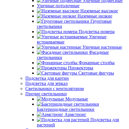
Уличные подвесные
Уличные потолочные
Наземные высокие
Наземные низкие
Грунтовые
светильники
Подсветка номера
Уличные
встраиваемые
Уличные настенные
Фасадные
светильники
Фонарные столбы
Прожекторы
Световые фигуры
Подсветка для картин
Подсветка для зеркал
Светильники с вентилятором
Прочие светильники
Модульные
Бактерицидные светильники
Армстронг
Подсветка для
растений