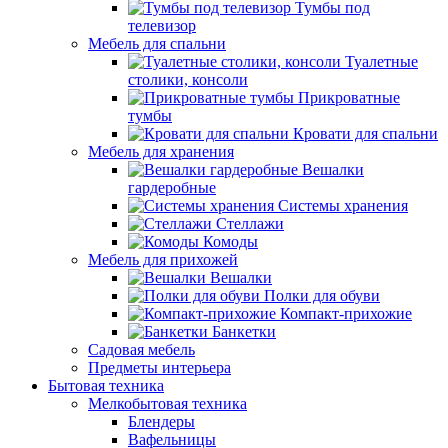
Тумбы под
телевизор
Мебель для спальни
Туалетные
столики, консоли
Прикроватные
тумбы
Кровати для спальни
Мебель для хранения
Вешалки
гардеробные
Системы хранения
Стеллажи
Комоды
Мебель для прихожей
Вешалки
Полки для обуви
Компакт-прихожие
Банкетки
Садовая мебель
Предметы интерьера
Бытовая техника
Мелкобытовая техника
Блендеры
Вафельницы