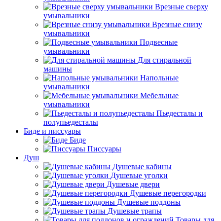
Врезные сверху
умывальники
Врезные снизу
умывальники
Подвесные
умывальники
Для стиральной
машины
Напольные
умывальники
Мебельные
умывальники
Пьедесталы и
полупьедесталы
Биде и писсуары
Биде
Писсуары
Душ
Душевые кабины
Душевые уголки
Душевые двери
Душевые перегородки
Душевые поддоны
Душевые трапы
Товары для