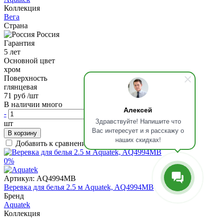
Коллекция
Вега
Страна
Россия
Гарантия
5 лет
Основной цвет
хром
Поверхность
глянцевая
71 руб
/шт
В наличии много
Алексей
-
+
Здравствуйте! Напишите что
шт
Вас интересует и я расскажу о
В корзину
наших скидках!
Добавить к сравнению
0%
Артикул:
AQ4994MB
Веревка для белья 2.5 м Aquatek, AQ4994MB
Бренд
Aquatek
Коллекция