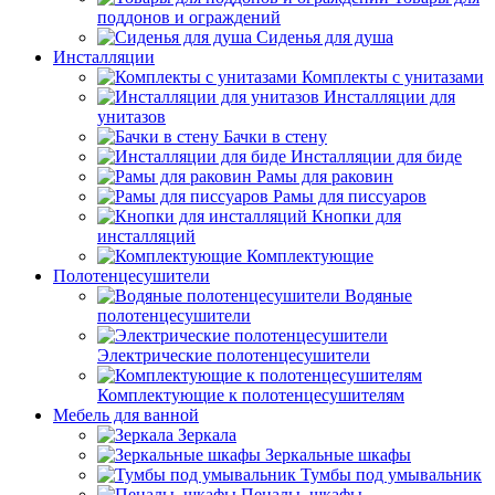
поддонов и ограждений
Сиденья для душа
Инсталляции
Комплекты с унитазами
Инсталляции для
унитазов
Бачки в стену
Инсталляции для биде
Рамы для раковин
Рамы для писсуаров
Кнопки для
инсталляций
Комплектующие
Полотенцесушители
Водяные
полотенцесушители
Электрические полотенцесушители
Комплектующие к полотенцесушителям
Мебель для ванной
Зеркала
Зеркальные шкафы
Тумбы под умывальник
Пеналы, шкафы