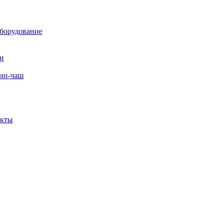
борудование
ли
вин-чаш
екты