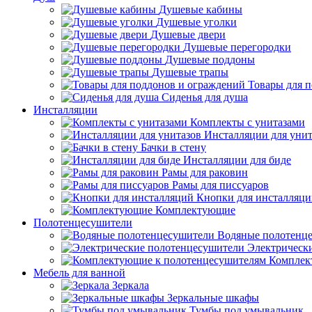
Душевые кабины
Душевые уголки
Душевые двери
Душевые перегородки
Душевые поддоны
Душевые трапы
Товары для 
Сиденья для душа
Инсталляции
Комплекты с унитазами
Инсталляции для унит
Бачки в стену
Инсталляции для биде
Рамы для раковин
Рамы для писсуаров
Кнопки для инсталляц
Комплектующие
Полотенцесушители
Водяные полотенц
Электрическ
Комплек
Мебель для ванной
Зеркала
Зеркальные шкафы
Тумбы под умывальник