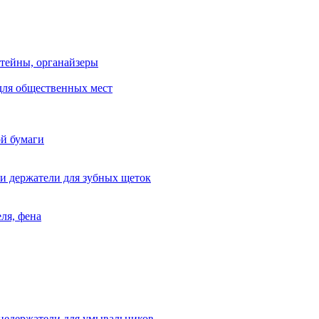
тейны, органайзеры
для общественных мест
ой бумаги
и держатели для зубных щеток
ля, фена
цедержатели для умывальников