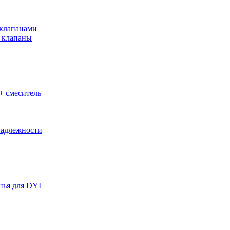
клапанами
 клапаны
+ смеситель
адлежности
нья для DYI