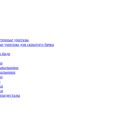
тенные унитазы
е унитазы для скрытого бачка
-биде
ки
мывальники
вальники
ки
ы
ки
ки
упьедесталы