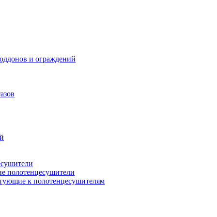
поддонов и ограждений
азов
ий
есушители
ие полотенцесушители
тующие к полотенцесушителям