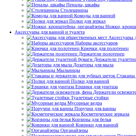
Пеналы, шкафы
Столешницы
Комоды для ванной
Полки для зеркал
Ножки, кронш
Аксессуары для ванной и туалета
Аксессуары 
Наборы аксессуаров
Крючки для полотенец
Держатели полотенец
Держатели туалетн
Дозаторы для мыла
Мыльницы
Стаканы 
Полки для ванной
Ершики для унитаза
Держатели освежите
Туалетные стойки
Мусорные ведра
Поручни для ванны
Косметические зеркала
Корзины для белья
Коврики для ванной
Органайзеры
Полотен