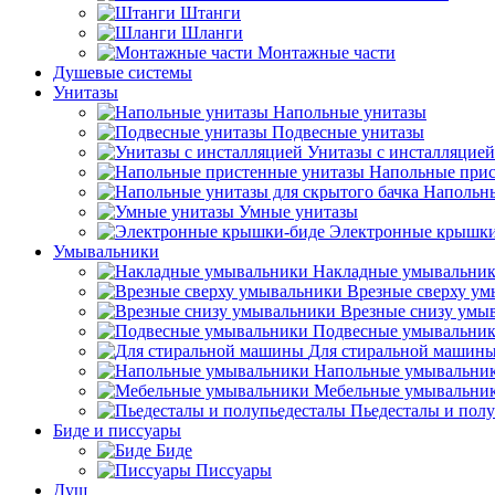
Штанги
Шланги
Монтажные части
Душевые системы
Унитазы
Напольные унитазы
Подвесные унитазы
Унитазы с инсталляцией
Напольные прис
Напольны
Умные унитазы
Электронные крышки
Умывальники
Накладные умывальни
Врезные сверху у
Врезные снизу умы
Подвесные умывальни
Для стиральной машин
Напольные умывальни
Мебельные умывальни
Пьедесталы и пол
Биде и писсуары
Биде
Писсуары
Душ