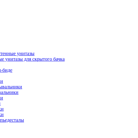
тенные унитазы
е унитазы для скрытого бачка
-биде
ки
мывальники
вальники
ки
ы
ки
ки
упьедесталы