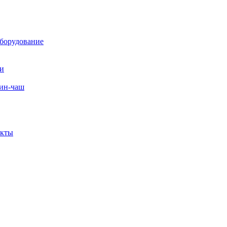
борудование
ли
вин-чаш
екты