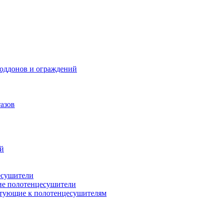
поддонов и ограждений
азов
ий
есушители
ие полотенцесушители
тующие к полотенцесушителям