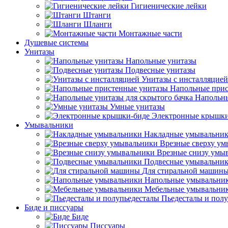
Гигиенические лейки
Штанги
Шланги
Монтажные части
Душевые системы
Унитазы
Напольные унитазы
Подвесные унитазы
Унитазы с инсталляцией
Напольные прис
Напольны
Умные унитазы
Электронные крышки
Умывальники
Накладные умывальни
Врезные сверху у
Врезные снизу умы
Подвесные умывальни
Для стиральной машин
Напольные умывальни
Мебельные умывальни
Пьедесталы и пол
Биде и писсуары
Биде
Писсуары