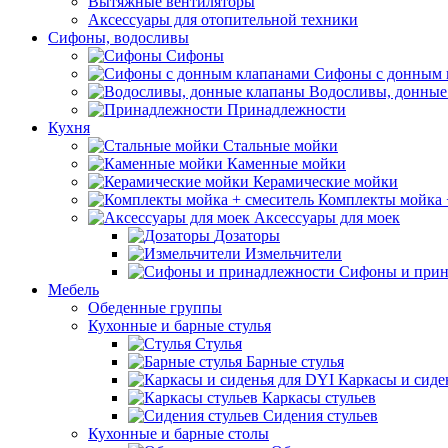
Вытяжные вентиляторы
Аксессуары для отопительной техники
Сифоны, водосливы
Сифоны
Сифоны с донным 
Водосливы, донные
Принадлежности
Кухня
Стальные мойки
Каменные мойки
Керамические мойки
Комплекты мойка 
Аксессуары для моек
Дозаторы
Измельчители
Сифоны и прин
Мебель
Обеденные группы
Кухонные и барные стулья
Стулья
Барные стулья
Каркасы и сиде
Каркасы стульев
Сидения стульев
Кухонные и барные столы