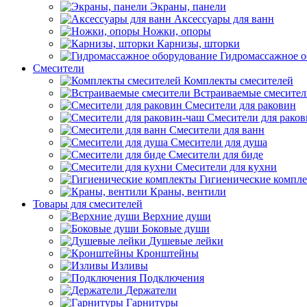
Экраны, панели
Аксессуары для ванн
Ножки, опоры
Карнизы, шторки
Гидромассажное о
Смесители
Комплекты смесителей
Встраиваемые смесите
Смесители для раковин
Смесители для рако
Смесители для ванн
Смесители для душа
Смесители для биде
Смесители для кухни
Гигиенические компл
Краны, вентили
Товары для смесителей
Верхние души
Боковые души
Душевые лейки
Кронштейны
Изливы
Подключения
Держатели
Гарнитуры