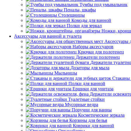
Тумбы под умывальник
Пеналы, шкафы
Столешницы
Комоды для ванной
Полки для зеркал
Ножки, кронш
Аксессуары для ванной и туалета
Аксессуары 
Наборы аксессуаров
Крючки для полотенец
Держатели полотенец
Держатели туалетн
Дозаторы для мыла
Мыльницы
Стаканы 
Полки для ванной
Ершики для унитаза
Держатели освежите
Туалетные стойки
Мусорные ведра
Поручни для ванны
Косметические зеркала
Корзины для белья
Коврики для ванной
Органайзеры