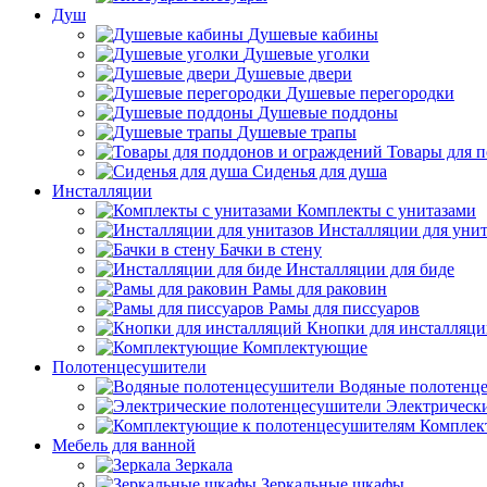
Душ
Душевые кабины
Душевые уголки
Душевые двери
Душевые перегородки
Душевые поддоны
Душевые трапы
Товары для 
Сиденья для душа
Инсталляции
Комплекты с унитазами
Инсталляции для унит
Бачки в стену
Инсталляции для биде
Рамы для раковин
Рамы для писсуаров
Кнопки для инсталляц
Комплектующие
Полотенцесушители
Водяные полотенц
Электрическ
Комплек
Мебель для ванной
Зеркала
Зеркальные шкафы