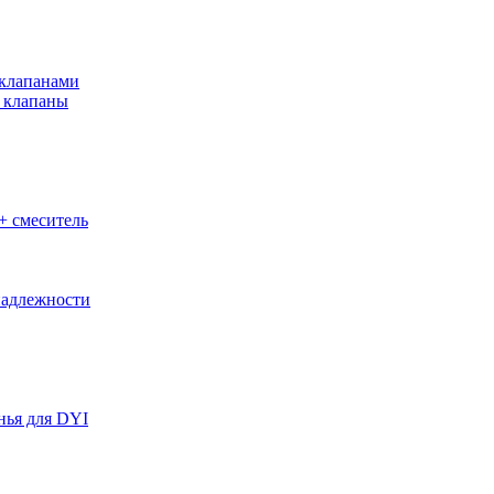
клапанами
 клапаны
+ смеситель
адлежности
нья для DYI