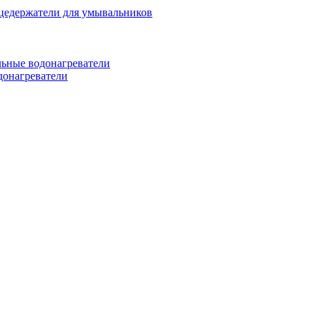
цедержатели для умывальников
ьные водонагреватели
донагреватели