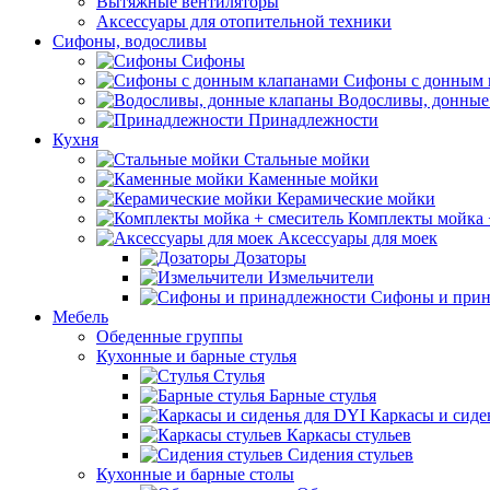
Вытяжные вентиляторы
Аксессуары для отопительной техники
Сифоны, водосливы
Сифоны
Сифоны с донным 
Водосливы, донные
Принадлежности
Кухня
Стальные мойки
Каменные мойки
Керамические мойки
Комплекты мойка 
Аксессуары для моек
Дозаторы
Измельчители
Сифоны и прин
Мебель
Обеденные группы
Кухонные и барные стулья
Стулья
Барные стулья
Каркасы и сиде
Каркасы стульев
Сидения стульев
Кухонные и барные столы