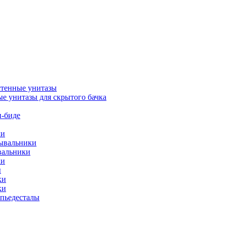
тенные унитазы
е унитазы для скрытого бачка
-биде
ки
мывальники
вальники
ки
ы
ки
ки
упьедесталы