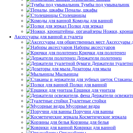
Тумбы под умывальник
Пеналы, шкафы
Столешницы
Комоды для ванной
Полки для зеркал
Ножки, кронш
Аксессуары для ванной и туалета
Аксессуары 
Наборы аксессуаров
Крючки для полотенец
Держатели полотенец
Держатели туалетн
Дозаторы для мыла
Мыльницы
Стаканы 
Полки для ванной
Ершики для унитаза
Держатели освежите
Туалетные стойки
Мусорные ведра
Поручни для ванны
Косметические зеркала
Корзины для белья
Коврики для ванной
Органайзеры