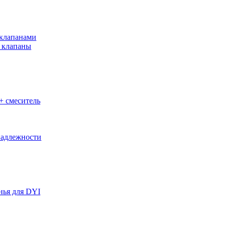
клапанами
 клапаны
+ смеситель
адлежности
нья для DYI