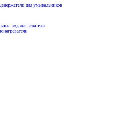
цедержатели для умывальников
ьные водонагреватели
донагреватели