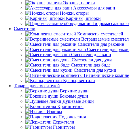
Экраны, панели
Аксессуары для ванн
Ножки, опоры
Карнизы, шторки
Гидромассажное о
Смесители
Комплекты смесителей
Встраиваемые смесите
Смесители для раковин
Смесители для рако
Смесители для ванн
Смесители для душа
Смесители для биде
Смесители для кухни
Гигиенические компл
Краны, вентили
Товары для смесителей
Верхние души
Боковые души
Душевые лейки
Кронштейны
Изливы
Подключения
Держатели
Гарнитуры