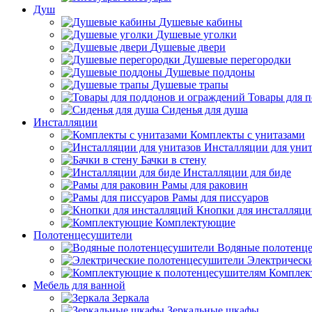
Душ
Душевые кабины
Душевые уголки
Душевые двери
Душевые перегородки
Душевые поддоны
Душевые трапы
Товары для 
Сиденья для душа
Инсталляции
Комплекты с унитазами
Инсталляции для унит
Бачки в стену
Инсталляции для биде
Рамы для раковин
Рамы для писсуаров
Кнопки для инсталляц
Комплектующие
Полотенцесушители
Водяные полотенц
Электрическ
Комплек
Мебель для ванной
Зеркала
Зеркальные шкафы