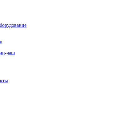
борудование
ли
вин-чаш
екты