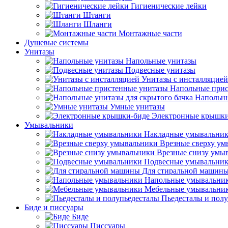
Гигиенические лейки
Штанги
Шланги
Монтажные части
Душевые системы
Унитазы
Напольные унитазы
Подвесные унитазы
Унитазы с инсталляцией
Напольные прис
Напольны
Умные унитазы
Электронные крышки
Умывальники
Накладные умывальни
Врезные сверху у
Врезные снизу умы
Подвесные умывальни
Для стиральной машин
Напольные умывальни
Мебельные умывальни
Пьедесталы и пол
Биде и писсуары
Биде
Писсуары