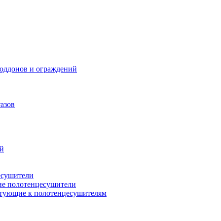
поддонов и ограждений
азов
ий
есушители
ие полотенцесушители
тующие к полотенцесушителям