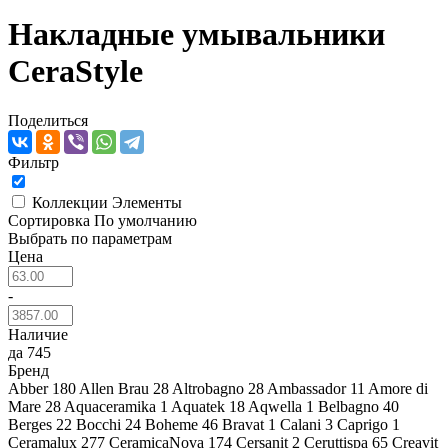
Накладные умывальники
CeraStyle
Поделиться
Фильтр
Коллекции
Элементы
Сортировка
По умолчанию
Выбрать по параметрам
Цена
-
Наличие
да
745
Бренд
Abber
180
Allen Brau
28
Altrobagno
28
Ambassador
11
Amore di
Mare
28
Aquaceramika
1
Aquatek
18
Aqwella
1
Belbagno
40
Berges
22
Bocchi
24
Boheme
46
Bravat
1
Calani
3
Caprigo
1
Ceramalux
277
CeramicaNova
174
Cersanit
2
Ceruttispa
65
Creavit