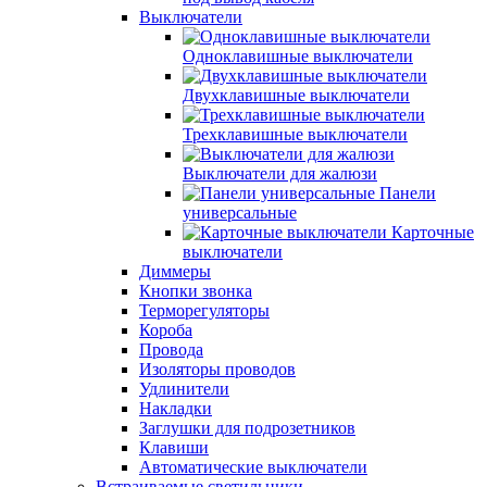
Выключатели
Одноклавишные выключатели
Двухклавишные выключатели
Трехклавишные выключатели
Выключатели для жалюзи
Панели
универсальные
Карточные
выключатели
Диммеры
Кнопки звонка
Терморегуляторы
Короба
Провода
Изоляторы проводов
Удлинители
Накладки
Заглушки для подрозетников
Клавиши
Автоматические выключатели
Встраиваемые светильники