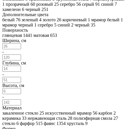
1
прозрачный
60
розовый
25
серебро
56
серый
91
синий
7
хамелеон
6
черный
251
Дополнительные цвета
белый
76
зеленый
4
золото
26
коричневый
1
мрамор белый
1
мрамор черный
1
серебро
5
синий
2
черный
35
Поверхность
глянцевая
1441
матовая
653
Ширина, см
-
Глубина, см
-
Высота, см
-
Материал
закаленное стекло
25
искусственный мрамор
56
карбон
2
керамика
33
нержавеющая сталь
28
полиэфирная смола
27
стекло
6
фарфор
515
фаянс
1354
хрусталь
9
Форма