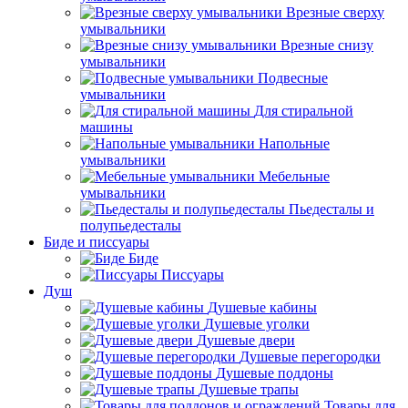
Врезные сверху
умывальники
Врезные снизу
умывальники
Подвесные
умывальники
Для стиральной
машины
Напольные
умывальники
Мебельные
умывальники
Пьедесталы и
полупьедесталы
Биде и писсуары
Биде
Писсуары
Душ
Душевые кабины
Душевые уголки
Душевые двери
Душевые перегородки
Душевые поддоны
Душевые трапы
Товары для