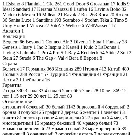
1
Esbano
8
Flaminia
1
Gid
261
Good Door
6
Grossman
17
Iddis
9
Ideal Standard
17
Kerama Marazzi
8
Laufen
16
Lavinia Boho
32
Madera
6
Mexen
16
Milleau
21
Ravak
2
Rea
263
Roca
20
Roxen
36
Sanita Luxe
1
Santiline
193
Scarabeo
4
Strohm Teka
2
Timo
5
Umy Home
1
Vincea
27
VitrA
7
Wellsee
6
WeltWasser
117
Акватон
1
Коллекция
Bequem
66
Beyond
1
Connect Air
3
Diverta
1
Etna
1
Fantasy
28
Genesis
1
Inary
1
Ino
2
Inspira
2
Kartell
1
Kulo
2
LaDonna
1
Living
3
Palomba
1
Pro
4
Pro S
1
Ray
4
Rechteck
54
Slide
2
Soli
2
Stein
27
Strada
6
The Gap
4
Val
4
Вега
8
Европа
8
Страна
Бельгия
17
Германия
368
Испания
289
Италия
413
Китай
489
Польша
288
Россия
57
Турция
54
Финляндия
41
Франция
21
Чехия
2
Швейцария
16
Гарантия
2 года
330
3 года
33
4 года
6
5 лет
665
7 лет
28
10 лет
869
12
лет
1
15 лет
29
20 лет
11
25 лет
83
Основной цвет
антрацит
4
бежевый
30
белый
1143
бирюзовый
4
бордовый
2
бронза
8
голубой
25
графит
2
дерево
6
желтый
1
зеленый
31
золото
81
золото розовое
4
коричневый
27
красный
4
медь
9
многоцветный
15
мрамор бежевый
40
мрамор белый
73
мрамор коричневый
23
мрамор серый
23
мрамор черный
39
оливковый
3
оранжевый
3
оружейная сталь
7
перламутровый