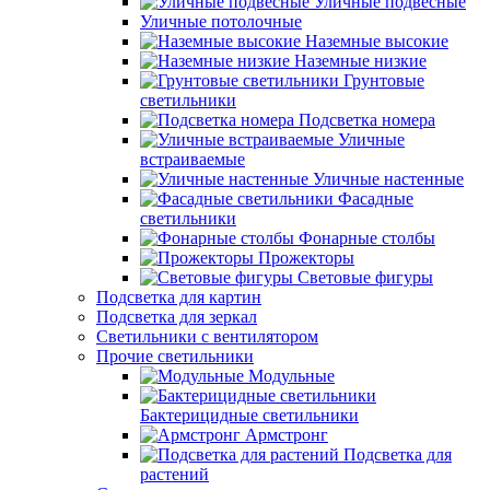
Уличные подвесные
Уличные потолочные
Наземные высокие
Наземные низкие
Грунтовые
светильники
Подсветка номера
Уличные
встраиваемые
Уличные настенные
Фасадные
светильники
Фонарные столбы
Прожекторы
Световые фигуры
Подсветка для картин
Подсветка для зеркал
Светильники с вентилятором
Прочие светильники
Модульные
Бактерицидные светильники
Армстронг
Подсветка для
растений