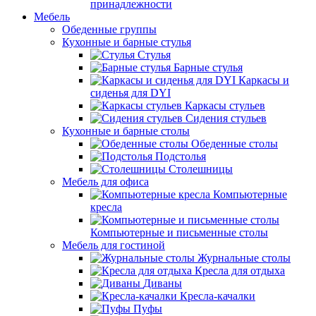
принадлежности
Мебель
Обеденные группы
Кухонные и барные стулья
Стулья
Барные стулья
Каркасы и
сиденья для DYI
Каркасы стульев
Сидения стульев
Кухонные и барные столы
Обеденные столы
Подстолья
Столешницы
Мебель для офиса
Компьютерные
кресла
Компьютерные и письменные столы
Мебель для гостиной
Журнальные столы
Кресла для отдыха
Диваны
Кресла-качалки
Пуфы