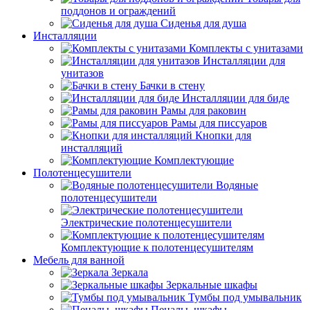
поддонов и ограждений
Сиденья для душа
Инсталляции
Комплекты с унитазами
Инсталляции для
унитазов
Бачки в стену
Инсталляции для биде
Рамы для раковин
Рамы для писсуаров
Кнопки для
инсталляций
Комплектующие
Полотенцесушители
Водяные
полотенцесушители
Электрические полотенцесушители
Комплектующие к полотенцесушителям
Мебель для ванной
Зеркала
Зеркальные шкафы
Тумбы под умывальник
Пеналы, шкафы