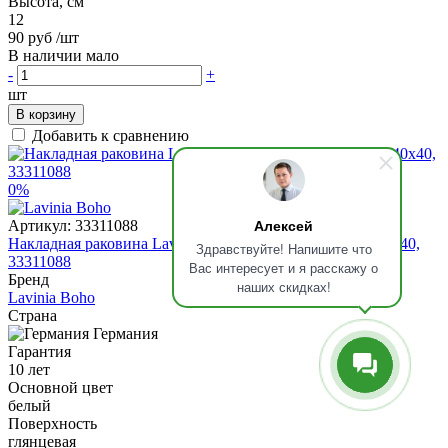
Высота, см
12
90 руб
/шт
В наличии мало
-
+
шт
В корзину
Добавить к сравнению
0%
Алексей
Артикул:
33311088
Накладная раковина Lavinia Boho Bathroom Sink Slim 40x40,
Здравствуйте! Напишите что
33311088
Вас интересует и я расскажу о
Бренд
наших скидках!
Lavinia Boho
Страна
Германия
Гарантия
10 лет
Основной цвет
белый
Поверхность
глянцевая