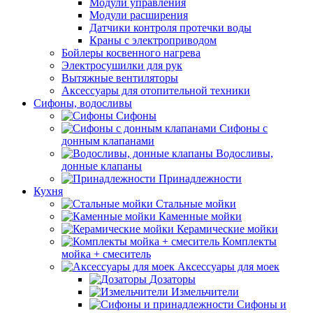
Модули управления
Модули расширения
Датчики контроля протечки воды
Краны с электроприводом
Бойлеры косвенного нагрева
Электросушилки для рук
Вытяжные вентиляторы
Аксессуары для отопительной техники
Сифоны, водосливы
Сифоны
Сифоны с
донным клапанами
Водосливы,
донные клапаны
Принадлежности
Кухня
Стальные мойки
Каменные мойки
Керамические мойки
Комплекты
мойка + смеситель
Аксессуары для моек
Дозаторы
Измельчители
Сифоны и