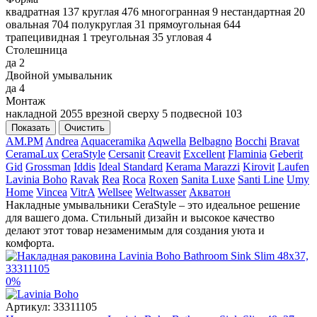
квадратная
137
круглая
476
многогранная
9
нестандартная
20
овальная
704
полукруглая
31
прямоугольная
644
трапецивидная
1
треугольная
35
угловая
4
Столешница
да
2
Двойной умывальник
да
4
Монтаж
накладной
2055
врезной сверху
5
подвесной
103
Показать
Очистить
AM.PM
Andrea
Aquaceramika
Aqwella
Belbagno
Bocchi
Bravat
CeramaLux
CeraStyle
Cersanit
Creavit
Excellent
Flaminia
Geberit
Gid
Grossman
Iddis
Ideal Standard
Kerama Marazzi
Kirovit
Laufen
Lavinia Boho
Ravak
Rea
Roca
Roxen
Sanita Luxe
Santi Line
Umy
Home
Vincea
VitrA
Wellsee
Weltwasser
Акватон
Накладные умывальники CeraStyle – это идеальное решение
для вашего дома. Стильный дизайн и высокое качество
делают этот товар незаменимым для создания уюта и
комфорта.
0%
Артикул:
33311105