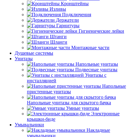
Кронштейны
Изливы
Подключения
Держатели
Гарнитуры
Гигиенические лейки
Штанги
Шланги
Монтажные части
Душевые системы
Унитазы
Напольные унитазы
Подвесные унитазы
Унитазы с
инсталляцией
Напольные
пристенные унитазы
Напольные унитазы для скрытого бачка
Умные унитазы
Электронные
крышки-биде
Умывальники
Накладные
умывальники