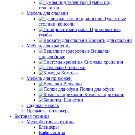
Тумбы под
телевизор
Мебель для спальни
Туалетные
столики, консоли
Прикроватные
тумбы
Кровати для спальни
Мебель для хранения
Вешалки
гардеробные
Системы хранения
Стеллажи
Комоды
Мебель для прихожей
Вешалки
Полки для обуви
Компакт-прихожие
Банкетки
Садовая мебель
Предметы интерьера
Бытовая техника
Мелкобытовая техника
Блендеры
Вафельницы