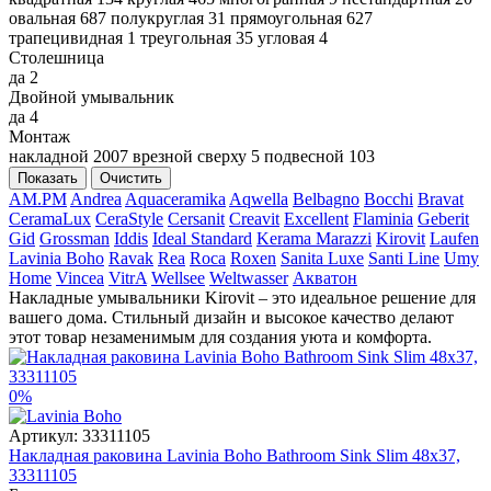
овальная
687
полукруглая
31
прямоугольная
627
трапецивидная
1
треугольная
35
угловая
4
Столешница
да
2
Двойной умывальник
да
4
Монтаж
накладной
2007
врезной сверху
5
подвесной
103
Показать
Очистить
AM.PM
Andrea
Aquaceramika
Aqwella
Belbagno
Bocchi
Bravat
CeramaLux
CeraStyle
Cersanit
Creavit
Excellent
Flaminia
Geberit
Gid
Grossman
Iddis
Ideal Standard
Kerama Marazzi
Kirovit
Laufen
Lavinia Boho
Ravak
Rea
Roca
Roxen
Sanita Luxe
Santi Line
Umy
Home
Vincea
VitrA
Wellsee
Weltwasser
Акватон
Накладные умывальники Kirovit – это идеальное решение для
вашего дома. Стильный дизайн и высокое качество делают
этот товар незаменимым для создания уюта и комфорта.
0%
Артикул:
33311105
Накладная раковина Lavinia Boho Bathroom Sink Slim 48x37,
33311105