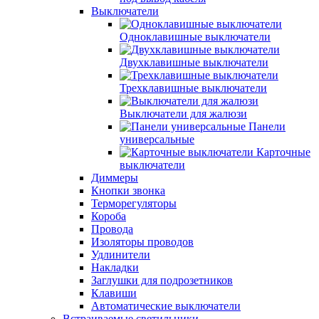
Выключатели
Одноклавишные выключатели
Двухклавишные выключатели
Трехклавишные выключатели
Выключатели для жалюзи
Панели
универсальные
Карточные
выключатели
Диммеры
Кнопки звонка
Терморегуляторы
Короба
Провода
Изоляторы проводов
Удлинители
Накладки
Заглушки для подрозетников
Клавиши
Автоматические выключатели
Встраиваемые светильники