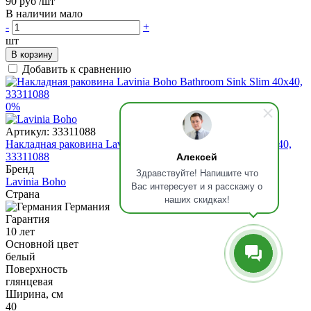
90 руб
/шт
В наличии мало
-
+
шт
В корзину
Добавить к сравнению
0%
Артикул:
33311088
Накладная раковина Lavinia Boho Bathroom Sink Slim 40x40,
Алексей
33311088
Бренд
Здравствуйте! Напишите что
Lavinia Boho
Вас интересует и я расскажу о
Страна
наших скидках!
Германия
Гарантия
10 лет
Основной цвет
белый
Поверхность
глянцевая
Ширина, см
40