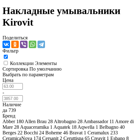
Накладные умывальники
Kirovit
Поделиться
Фильтр
Коллекции
Элементы
Сортировка
По умолчанию
Выбрать по параметрам
Цена
-
Наличие
да
739
Бренд
Abber
180
Allen Brau
28
Altrobagno
28
Ambassador
11
Amore di
Mare
28
Aquaceramika
1
Aquatek
18
Aqwella
1
Belbagno
40
Berges
22
Bocchi
24
Boheme
46
Bravat
1
Ceramalux
233
CeramicaNova
174
Cersanit
2
Ceruttispa
65
Creavit
1
Esbano
8