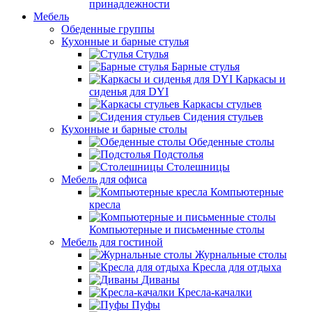
принадлежности
Мебель
Обеденные группы
Кухонные и барные стулья
Стулья
Барные стулья
Каркасы и
сиденья для DYI
Каркасы стульев
Сидения стульев
Кухонные и барные столы
Обеденные столы
Подстолья
Столешницы
Мебель для офиса
Компьютерные
кресла
Компьютерные и письменные столы
Мебель для гостиной
Журнальные столы
Кресла для отдыха
Диваны
Кресла-качалки
Пуфы