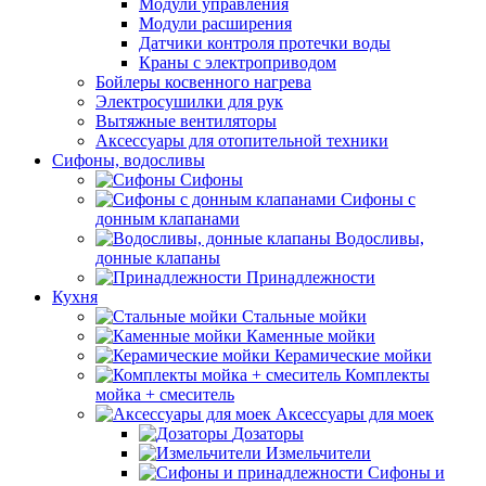
Модули управления
Модули расширения
Датчики контроля протечки воды
Краны с электроприводом
Бойлеры косвенного нагрева
Электросушилки для рук
Вытяжные вентиляторы
Аксессуары для отопительной техники
Сифоны, водосливы
Сифоны
Сифоны с
донным клапанами
Водосливы,
донные клапаны
Принадлежности
Кухня
Стальные мойки
Каменные мойки
Керамические мойки
Комплекты
мойка + смеситель
Аксессуары для моек
Дозаторы
Измельчители
Сифоны и