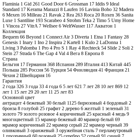
Flaminia
1
Gid
261
Good Door
6
Grossman
17
Iddis
9
Ideal
Standard
17
Kerama Marazzi
8
Laufen
16
Lavinia Boho
32
Madera
6
Mexen
16
Milleau
21
Ravak
2
Rea
263
Roca
20
Roxen
36
Sanita
Luxe
1
Santiline
193
Scarabeo
4
Strohm Teka
2
Timo
5
Umy Home
1
Vincea
27
VitrA
7
Wellsee
6
WeltWasser
117
Акватон
1
Коллекция
Bequem
66
Beyond
1
Connect Air
3
Diverta
1
Etna
1
Fantasy
28
Genesis
1
Inary
1
Ino
2
Inspira
2
Kartell
1
Kulo
2
LaDonna
1
Living
3
Palomba
1
Pro
4
Pro S
1
Ray
4
Rechteck
54
Slide
2
Soli
2
Stein
27
Strada
6
The Gap
4
Val
4
Вега
8
Европа
8
Страна
Бельгия
17
Германия
368
Испания
289
Италия
413
Китай
445
Польша
285
Россия
56
Турция
54
Финляндия
41
Франция
21
Чехия
2
Швейцария
16
Гарантия
2 года
326
3 года
33
4 года
6
5 лет
621
7 лет
28
10 лет
869
12
лет
1
15 лет
29
20 лет
11
25 лет
83
Основной цвет
антрацит
4
бежевый
30
белый
1125
бирюзовый
4
бордовый
2
бронза
8
голубой
25
графит
2
дерево
6
желтый
1
зеленый
31
золото
79
золото розовое
4
коричневый
25
красный
4
медь
9
многоцветный
15
мрамор бежевый
40
мрамор белый
69
мрамор коричневый
22
мрамор серый
22
мрамор черный
39
оливковый
3
оранжевый
3
оружейная сталь
7
перламутровый
1
прозрачный
60
розовый
25
серебро
52
серый
91
синий
7