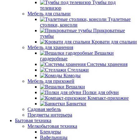
Тумбы под
телевизор
Мебель для спальни
Туалетные
столики, консоли
Прикроватные
тумбы
Кровати для спальни
Мебель для хранения
Вешалки
гардеробные
Системы хранения
Стеллажи
Комоды
Мебель для прихожей
Вешалки
Полки для обуви
Компакт-прихожие
Банкетки
Садовая мебель
Предметы интерьера
Бытовая техника
Мелкобытовая техника
Блендеры
Вафельницы