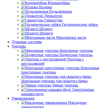
Кронштейны
Изливы
Подключения
Держатели
Гарнитуры
Гигиенические лейки
Штанги
Шланги
Монтажные части
Душевые системы
Унитазы
Напольные унитазы
Подвесные унитазы
Унитазы с
инсталляцией
Напольные
пристенные унитазы
Напольные унитазы для скрытого бачка
Умные унитазы
Электронные
крышки-биде
Умывальники
Накладные
умывальники