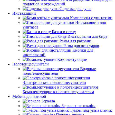
поддонов и ограждений
Сиденья для душа
Инсталляции
Комплекты с унитазами
Инсталляции для
унитазов
Бачки в стену
Инсталляции для биде
Рамы для раковин
Рамы для писсуаров
Кнопки для
инсталляций
Комплектующие
Полотенцесушители
Водяные
полотенцесушители
Электрические полотенцесушители
Комплектующие к полотенцесушителям
Мебель для ванной
Зеркала
Зеркальные шкафы
Тумбы под умывальник
Пеналы, шкафы