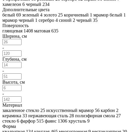
хамелеон
6
черный
234
Дополнительные цвета
белый
69
зеленый
4
золото
25
коричневый
1
мрамор белый
1
мрамор черный
1
серебро
4
синий
2
черный
35
Поверхность
глянцевая
1408
матовая
635
Ширина, см
-
Глубина, см
-
Высота, см
-
Материал
закаленное стекло
25
искусственный мрамор
56
карбон
2
керамика
33
нержавеющая сталь
28
полиэфирная смола
27
стекло
6
фарфор
515
фаянс
1306
хрусталь
9
Форма
квадратная
134
круглая
465
многогранная
9
нестандартная
20