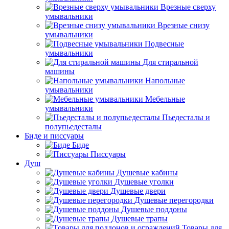
Врезные сверху
умывальники
Врезные снизу
умывальники
Подвесные
умывальники
Для стиральной
машины
Напольные
умывальники
Мебельные
умывальники
Пьедесталы и
полупьедесталы
Биде и писсуары
Биде
Писсуары
Душ
Душевые кабины
Душевые уголки
Душевые двери
Душевые перегородки
Душевые поддоны
Душевые трапы
Товары для