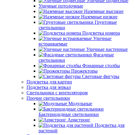
Уличные подвесные
Уличные потолочные
Наземные высокие
Наземные низкие
Грунтовые
светильники
Подсветка номера
Уличные
встраиваемые
Уличные настенные
Фасадные
светильники
Фонарные столбы
Прожекторы
Световые фигуры
Подсветка для картин
Подсветка для зеркал
Светильники с вентилятором
Прочие светильники
Модульные
Бактерицидные светильники
Армстронг
Подсветка для
растений