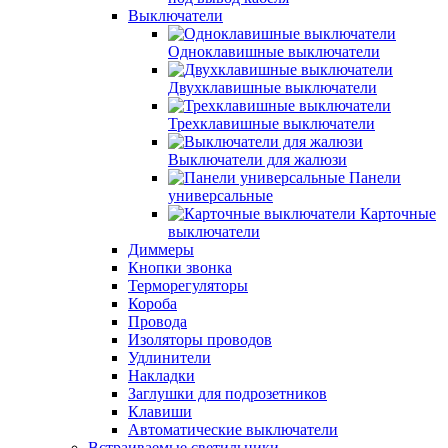
Выключатели
Одноклавишные выключатели
Двухклавишные выключатели
Трехклавишные выключатели
Выключатели для жалюзи
Панели
универсальные
Карточные
выключатели
Диммеры
Кнопки звонка
Терморегуляторы
Короба
Провода
Изоляторы проводов
Удлинители
Накладки
Заглушки для подрозетников
Клавиши
Автоматические выключатели
Встраиваемые светильники