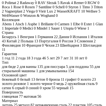
0
Polimat
2
Radaway
0
RAV Slezak
5
Ravak
4
Remer
0
RGW
0
Roca
1
Rose
0
Roxen
7
Santiline
0
Schell
0
Styron
1
Timo
3
Triton
2
Vagnerplast
2
Viega
0
Vieir Lux
2
WasserKRAFT
10
Wellsee
5
WeltWasser
0
Wonzon & Woghand
0
Коллекция
Abens
1
Aisch
1
Asphe
1
Brillante
0
Carmen
1
Elbe
0
Exter
1
Glan
1
Imperiale
0
Medici
0
Mindel
1
Sauer
1
Utopia
0
Wiese
1
Страна
Беларусь
1
Венгрия
1
Германия
22
Дания
0
Испания
1
Италия
43
Китай
2
Польша
13
Португалия
0
Россия
3
Словения
2
Финляндия
10
Франция
0
Чехия
23
Швейцария
3
Шотландия
11
Гарантия
1 год
11
2 года
18
3 года
46
5 лет
29
7 лет
31
10 лет
0
Тип
для биде
2
для ванны
135
для писсуара
5
для поддона
55
для
стиральной машины
1
для умывальника
154
Основной цвет
бежевый
0
белый
13
бетон
0
бронза
11
графит
0
золото
23
золото розовое
1
золото черное
0
медь
2
оружейная сталь
9
сатин
6
серый
0
синий
0
хром
55
черный
15
Поверхность
глянцевая
77
матовая
56
Материал
латунь
25
металл
82
нержавеющая сталь
22
пластик
105
сталь