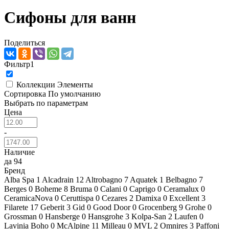
Сифоны для ванн
Поделиться
Фильтр
1
Коллекции
Элементы
Сортировка
По умолчанию
Выбрать по параметрам
Цена
-
Наличие
да
94
Бренд
Alba Spa
1
Alcadrain
12
Altrobagno
7
Aquatek
1
Belbagno
7
Berges
0
Boheme
8
Bruma
0
Calani
0
Caprigo
0
Ceramalux
0
CeramicaNova
0
Ceruttispa
0
Cezares
2
Damixa
0
Excellent
3
Filarete
17
Geberit
3
Gid
0
Good Door
0
Grocenberg
9
Grohe
0
Grossman
0
Hansberge
0
Hansgrohe
3
Kolpa-San
2
Laufen
0
Lavinia Boho
0
McAlpine
11
Milleau
0
MVL
2
Omnires
3
Paffoni