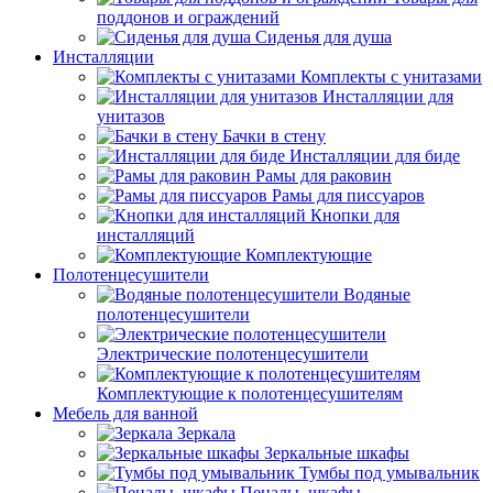
поддонов и ограждений
Сиденья для душа
Инсталляции
Комплекты с унитазами
Инсталляции для
унитазов
Бачки в стену
Инсталляции для биде
Рамы для раковин
Рамы для писсуаров
Кнопки для
инсталляций
Комплектующие
Полотенцесушители
Водяные
полотенцесушители
Электрические полотенцесушители
Комплектующие к полотенцесушителям
Мебель для ванной
Зеркала
Зеркальные шкафы
Тумбы под умывальник
Пеналы, шкафы