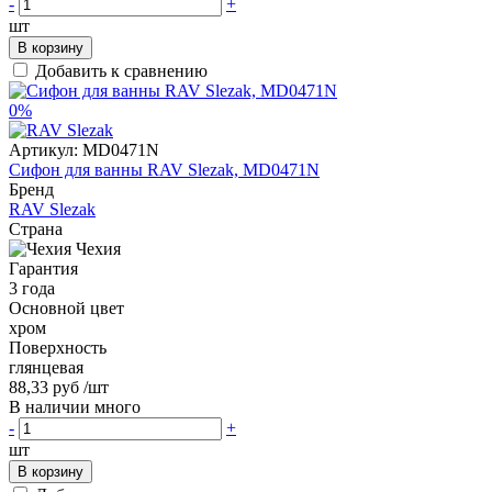
-
+
шт
В корзину
Добавить к сравнению
0%
Артикул:
MD0471N
Сифон для ванны RAV Slezak, MD0471N
Бренд
RAV Slezak
Страна
Чехия
Гарантия
3 года
Основной цвет
хром
Поверхность
глянцевая
88,33 руб
/шт
В наличии много
-
+
шт
В корзину