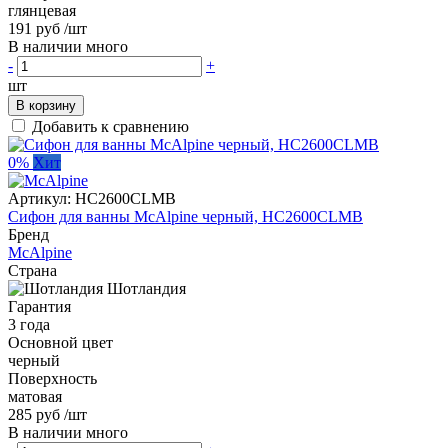
глянцевая
191 руб
/шт
В наличии много
-
+
шт
В корзину
Добавить к сравнению
0%
Хит
Артикул:
HC2600CLMB
Сифон для ванны McAlpine черный, HC2600CLMB
Бренд
McAlpine
Страна
Шотландия
Гарантия
3 года
Основной цвет
черный
Поверхность
матовая
285 руб
/шт
В наличии много