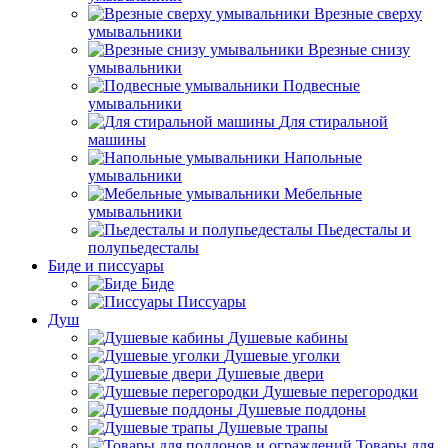
Врезные сверху
умывальники
Врезные снизу
умывальники
Подвесные
умывальники
Для стиральной
машины
Напольные
умывальники
Мебельные
умывальники
Пьедесталы и
полупьедесталы
Биде и писсуары
Биде
Писсуары
Душ
Душевые кабины
Душевые уголки
Душевые двери
Душевые перегородки
Душевые поддоны
Душевые трапы
Товары для