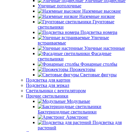
Уличные подвесные
Уличные потолочные
Наземные высокие
Наземные низкие
Грунтовые
светильники
Подсветка номера
Уличные
встраиваемые
Уличные настенные
Фасадные
светильники
Фонарные столбы
Прожекторы
Световые фигуры
Подсветка для картин
Подсветка для зеркал
Светильники с вентилятором
Прочие светильники
Модульные
Бактерицидные светильники
Армстронг
Подсветка для
растений