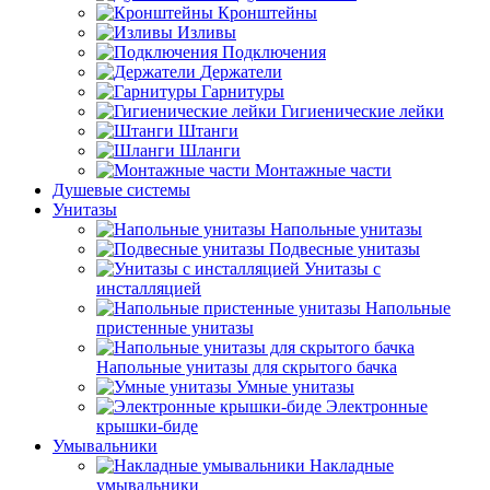
Кронштейны
Изливы
Подключения
Держатели
Гарнитуры
Гигиенические лейки
Штанги
Шланги
Монтажные части
Душевые системы
Унитазы
Напольные унитазы
Подвесные унитазы
Унитазы с
инсталляцией
Напольные
пристенные унитазы
Напольные унитазы для скрытого бачка
Умные унитазы
Электронные
крышки-биде
Умывальники
Накладные
умывальники