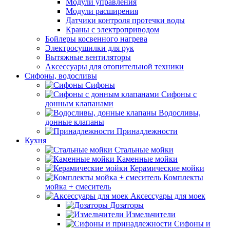
Модули управления
Модули расширения
Датчики контроля протечки воды
Краны с электроприводом
Бойлеры косвенного нагрева
Электросушилки для рук
Вытяжные вентиляторы
Аксессуары для отопительной техники
Сифоны, водосливы
Сифоны
Сифоны с
донным клапанами
Водосливы,
донные клапаны
Принадлежности
Кухня
Стальные мойки
Каменные мойки
Керамические мойки
Комплекты
мойка + смеситель
Аксессуары для моек
Дозаторы
Измельчители
Сифоны и