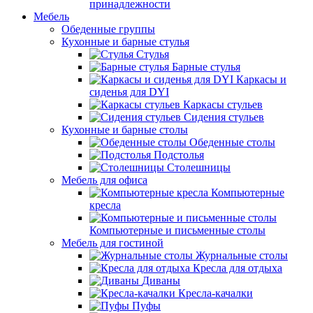
принадлежности
Мебель
Обеденные группы
Кухонные и барные стулья
Стулья
Барные стулья
Каркасы и
сиденья для DYI
Каркасы стульев
Сидения стульев
Кухонные и барные столы
Обеденные столы
Подстолья
Столешницы
Мебель для офиса
Компьютерные
кресла
Компьютерные и письменные столы
Мебель для гостиной
Журнальные столы
Кресла для отдыха
Диваны
Кресла-качалки
Пуфы