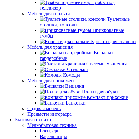
Тумбы под
телевизор
Мебель для спальни
Туалетные
столики, консоли
Прикроватные
тумбы
Кровати для спальни
Мебель для хранения
Вешалки
гардеробные
Системы хранения
Стеллажи
Комоды
Мебель для прихожей
Вешалки
Полки для обуви
Компакт-прихожие
Банкетки
Садовая мебель
Предметы интерьера
Бытовая техника
Мелкобытовая техника
Блендеры
Вафельницы