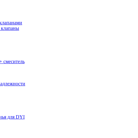
клапанами
 клапаны
+ смеситель
адлежности
нья для DYI