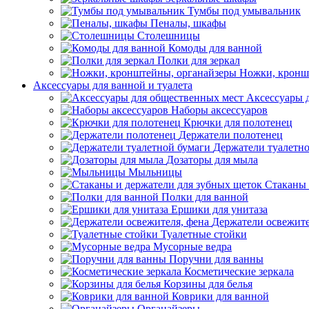
Тумбы под умывальник
Пеналы, шкафы
Столешницы
Комоды для ванной
Полки для зеркал
Ножки, кронш
Аксессуары для ванной и туалета
Аксессуары 
Наборы аксессуаров
Крючки для полотенец
Держатели полотенец
Держатели туалетн
Дозаторы для мыла
Мыльницы
Стаканы 
Полки для ванной
Ершики для унитаза
Держатели освежите
Туалетные стойки
Мусорные ведра
Поручни для ванны
Косметические зеркала
Корзины для белья
Коврики для ванной
Органайзеры