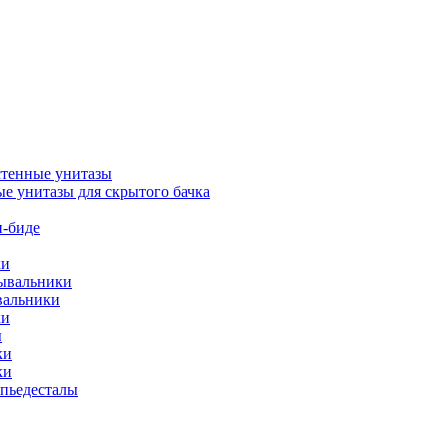
тенные унитазы
е унитазы для скрытого бачка
-биде
ки
мывальники
вальники
ки
ы
ки
ки
упьедесталы