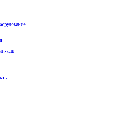
борудование
ли
вин-чаш
екты