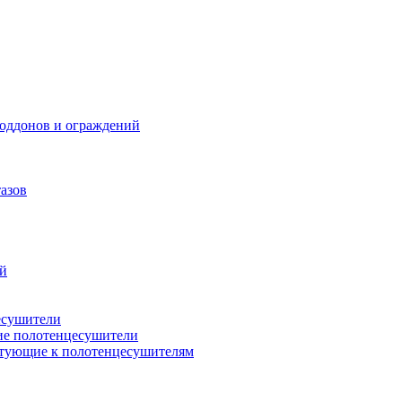
поддонов и ограждений
азов
ий
есушители
ие полотенцесушители
тующие к полотенцесушителям