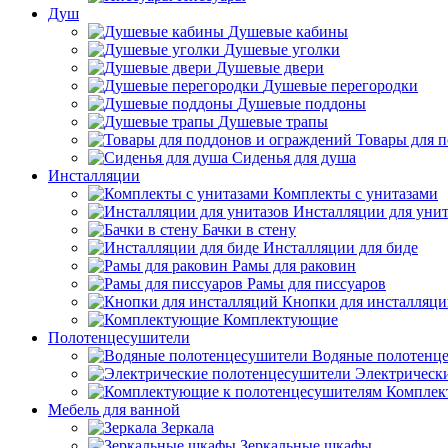
Душ
Душевые кабины
Душевые уголки
Душевые двери
Душевые перегородки
Душевые поддоны
Душевые трапы
Товары для 
Сиденья для душа
Инсталляции
Комплекты с унитазами
Инсталляции для унит
Бачки в стену
Инсталляции для биде
Рамы для раковин
Рамы для писсуаров
Кнопки для инсталляц
Комплектующие
Полотенцесушители
Водяные полотенц
Электрическ
Комплек
Мебель для ванной
Зеркала
Зеркальные шкафы