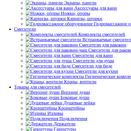
Экраны, панели
Аксессуары для ванн
Ножки, опоры
Карнизы, шторки
Гидромассажное о
Смесители
Комплекты смесителей
Встраиваемые смесите
Смесители для раковин
Смесители для рако
Смесители для ванн
Смесители для душа
Смесители для биде
Смесители для кухни
Гигиенические компл
Краны, вентили
Товары для смесителей
Верхние души
Боковые души
Душевые лейки
Кронштейны
Изливы
Подключения
Держатели
Гарнитуры