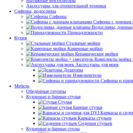
Вытяжные вентиляторы
Аксессуары для отопительной техники
Сифоны, водосливы
Сифоны
Сифоны с донным 
Водосливы, донные
Принадлежности
Кухня
Стальные мойки
Каменные мойки
Керамические мойки
Комплекты мойка 
Аксессуары для моек
Дозаторы
Измельчители
Сифоны и прин
Мебель
Обеденные группы
Кухонные и барные стулья
Стулья
Барные стулья
Каркасы и сиде
Каркасы стульев
Сидения стульев
Кухонные и барные столы