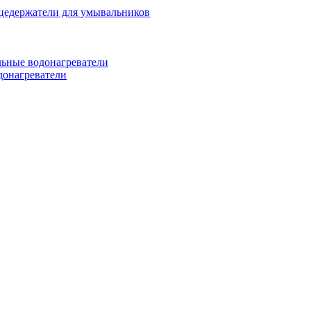
цедержатели для умывальников
ьные водонагреватели
донагреватели