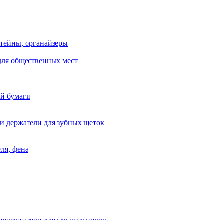
тейны, органайзеры
для общественных мест
ой бумаги
и держатели для зубных щеток
ля, фена
цедержатели для умывальников