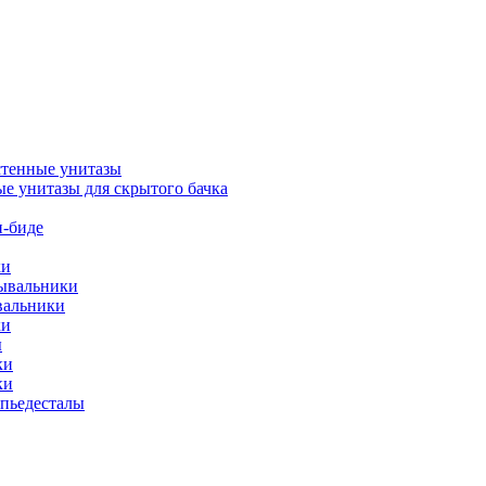
тенные унитазы
е унитазы для скрытого бачка
-биде
ки
мывальники
вальники
ки
ы
ки
ки
упьедесталы