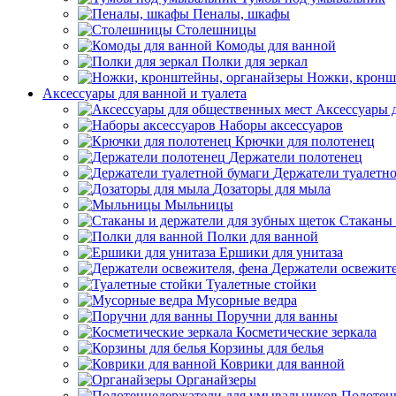
Пеналы, шкафы
Столешницы
Комоды для ванной
Полки для зеркал
Ножки, кронш
Аксессуары для ванной и туалета
Аксессуары 
Наборы аксессуаров
Крючки для полотенец
Держатели полотенец
Держатели туалетн
Дозаторы для мыла
Мыльницы
Стаканы 
Полки для ванной
Ершики для унитаза
Держатели освежите
Туалетные стойки
Мусорные ведра
Поручни для ванны
Косметические зеркала
Корзины для белья
Коврики для ванной
Органайзеры
Полотен