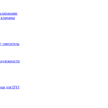
клапанами
 клапаны
+ смеситель
адлежности
нья для DYI