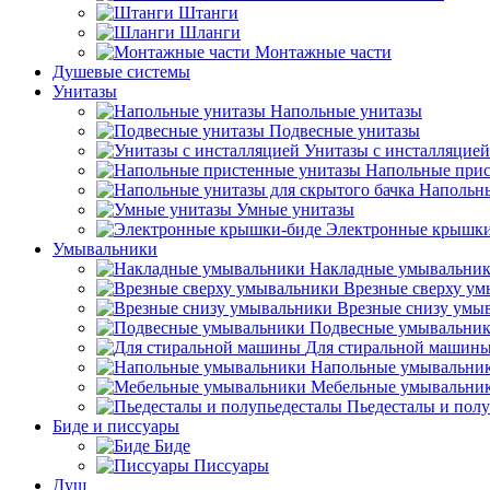
Штанги
Шланги
Монтажные части
Душевые системы
Унитазы
Напольные унитазы
Подвесные унитазы
Унитазы с инсталляцией
Напольные прис
Напольны
Умные унитазы
Электронные крышки
Умывальники
Накладные умывальни
Врезные сверху у
Врезные снизу умы
Подвесные умывальни
Для стиральной машин
Напольные умывальни
Мебельные умывальни
Пьедесталы и пол
Биде и писсуары
Биде
Писсуары
Душ