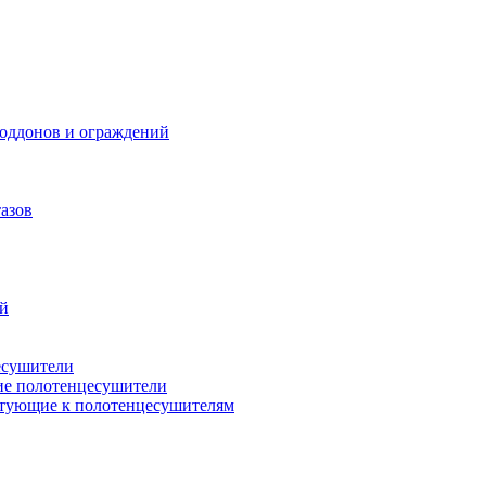
поддонов и ограждений
азов
ий
есушители
ие полотенцесушители
тующие к полотенцесушителям