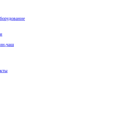
борудование
ли
вин-чаш
екты