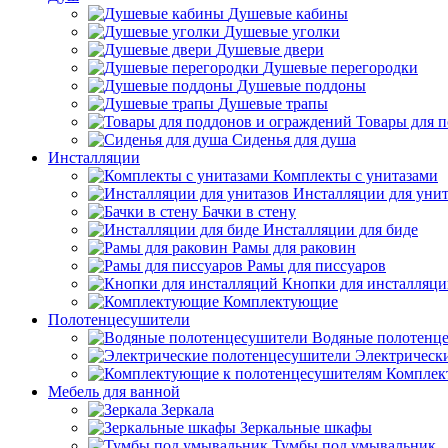
Душевые кабины
Душевые уголки
Душевые двери
Душевые перегородки
Душевые поддоны
Душевые трапы
Товары для 
Сиденья для душа
Инсталляции
Комплекты с унитазами
Инсталляции для унит
Бачки в стену
Инсталляции для биде
Рамы для раковин
Рамы для писсуаров
Кнопки для инсталляц
Комплектующие
Полотенцесушители
Водяные полотенц
Электрическ
Комплек
Мебель для ванной
Зеркала
Зеркальные шкафы
Тумбы под умывальник