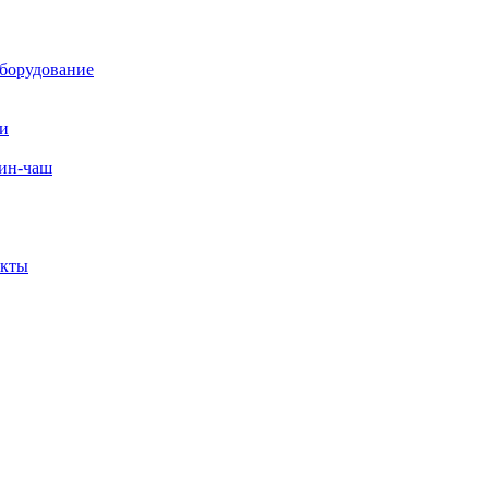
борудование
ли
вин-чаш
екты