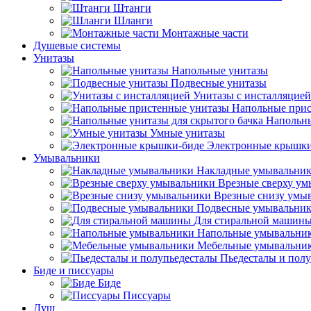
Штанги
Шланги
Монтажные части
Душевые системы
Унитазы
Напольные унитазы
Подвесные унитазы
Унитазы с инсталляцией
Напольные прис
Напольны
Умные унитазы
Электронные крышки
Умывальники
Накладные умывальни
Врезные сверху у
Врезные снизу умы
Подвесные умывальни
Для стиральной машин
Напольные умывальни
Мебельные умывальни
Пьедесталы и пол
Биде и писсуары
Биде
Писсуары
Душ