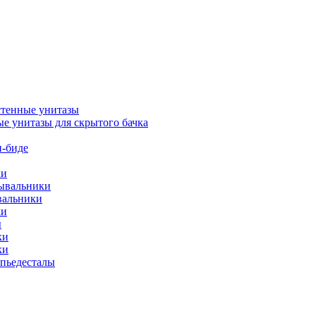
тенные унитазы
е унитазы для скрытого бачка
-биде
ки
мывальники
вальники
ки
ы
ки
ки
упьедесталы