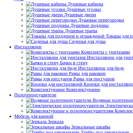
Душевые кабины
Душевые уголки
Душевые двери
Душевые перегородки
Душевые поддоны
Душевые трапы
Товары для 
Сиденья для душа
Инсталляции
Комплекты с унитазами
Инсталляции для унит
Бачки в стену
Инсталляции для биде
Рамы для раковин
Рамы для писсуаров
Кнопки для инсталляц
Комплектующие
Полотенцесушители
Водяные полотенц
Электрическ
Комплек
Мебель для ванной
Зеркала
Зеркальные шкафы
Тумбы под умывальник