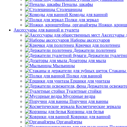
Пеналы, шкафы
Столешницы
Комоды для ванной
Полки для зеркал
Ножки, кронш
Аксессуары для ванной и туалета
Аксессуары 
Наборы аксессуаров
Крючки для полотенец
Держатели полотенец
Держатели туалетн
Дозаторы для мыла
Мыльницы
Стаканы 
Полки для ванной
Ершики для унитаза
Держатели освежите
Туалетные стойки
Мусорные ведра
Поручни для ванны
Косметические зеркала
Корзины для белья
Коврики для ванной
Органайзеры
Полотен