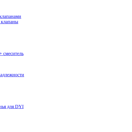
клапанами
 клапаны
+ смеситель
адлежности
нья для DYI