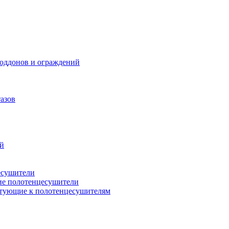
поддонов и ограждений
азов
ий
есушители
ие полотенцесушители
тующие к полотенцесушителям