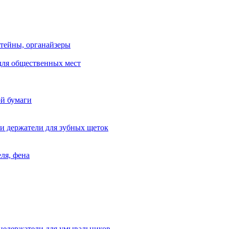
тейны, органайзеры
для общественных мест
ой бумаги
и держатели для зубных щеток
ля, фена
цедержатели для умывальников