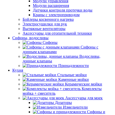
Модули управления
Модули расширения
Датчики контроля протечки воды
Краны с электроприводом
Бойлеры косвенного нагрева
Электросушилки для рук
Вытяжные вентиляторы
Аксессуары для отопительной техники
Сифоны, водосливы
Сифоны
Сифоны с
донным клапанами
Водосливы,
донные клапаны
Принадлежности
Кухня
Стальные мойки
Каменные мойки
Керамические мойки
Комплекты
мойка + смеситель
Аксессуары для моек
Дозаторы
Измельчители
Сифоны и