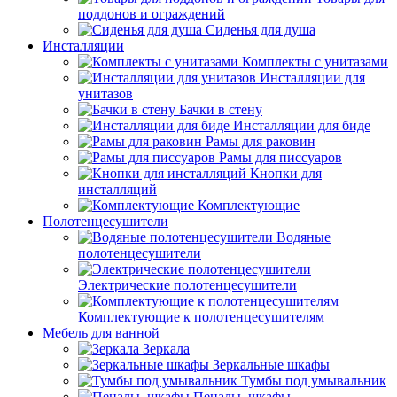
поддонов и ограждений
Сиденья для душа
Инсталляции
Комплекты с унитазами
Инсталляции для
унитазов
Бачки в стену
Инсталляции для биде
Рамы для раковин
Рамы для писсуаров
Кнопки для
инсталляций
Комплектующие
Полотенцесушители
Водяные
полотенцесушители
Электрические полотенцесушители
Комплектующие к полотенцесушителям
Мебель для ванной
Зеркала
Зеркальные шкафы
Тумбы под умывальник
Пеналы, шкафы