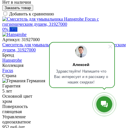
Нет в наличии
Заказать товар
Добавить к сравнению
0%
Хит
Артикул:
31927000
Смеситель для умывальника Hansgrohe Focus с гигиеническим
душем, 31927000
Бренд
Hansgrohe
Алексей
Коллекция
Focus
Здравствуйте! Напишите что
Страна
Вас интересует и я расскажу о
Германия
наших скидках!
Гарантия
5 лет
Основной цвет
хром
Поверхность
глянцевая
Управление
однозахватное
952 руб
/шт