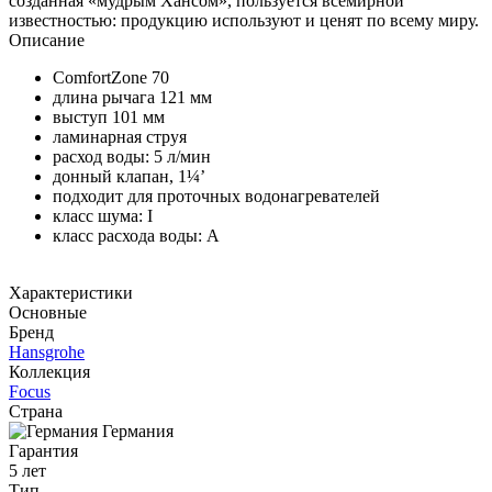
созданная «мудрым Хансом», пользуется всемирной
известностью: продукцию используют и ценят по всему миру.
Описание
ComfortZone 70
длина рычага 121 мм
выступ 101 мм
ламинарная струя
расход воды: 5 л/мин
донный клапан, 1¼’
подходит для проточных водонагревателей
класс шума: I
класс расхода воды: A
Характеристики
Основные
Бренд
Hansgrohe
Коллекция
Focus
Страна
Германия
Гарантия
5 лет
Тип