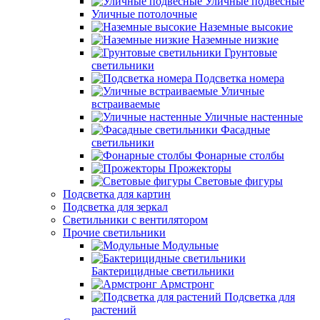
Уличные подвесные
Уличные потолочные
Наземные высокие
Наземные низкие
Грунтовые
светильники
Подсветка номера
Уличные
встраиваемые
Уличные настенные
Фасадные
светильники
Фонарные столбы
Прожекторы
Световые фигуры
Подсветка для картин
Подсветка для зеркал
Светильники с вентилятором
Прочие светильники
Модульные
Бактерицидные светильники
Армстронг
Подсветка для
растений