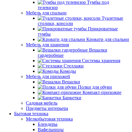
Тумбы под
телевизор
Мебель для спальни
Туалетные
столики, консоли
Прикроватные
тумбы
Кровати для спальни
Мебель для хранения
Вешалки
гардеробные
Системы хранения
Стеллажи
Комоды
Мебель для прихожей
Вешалки
Полки для обуви
Компакт-прихожие
Банкетки
Садовая мебель
Предметы интерьера
Бытовая техника
Мелкобытовая техника
Блендеры
Вафельницы