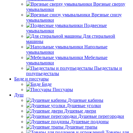
Врезные сверху
умывальники
Врезные снизу
умывальники
Подвесные
умывальники
Для стиральной
машины
Напольные
умывальники
Мебельные
умывальники
Пьедесталы и
полупьедесталы
Биде и писсуары
Биде
Писсуары
Душ
Душевые кабины
Душевые уголки
Душевые двери
Душевые перегородки
Душевые поддоны
Душевые трапы
Товары для