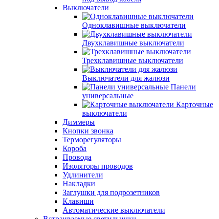
Выключатели
Одноклавишные выключатели
Двухклавишные выключатели
Трехклавишные выключатели
Выключатели для жалюзи
Панели
универсальные
Карточные
выключатели
Диммеры
Кнопки звонка
Терморегуляторы
Короба
Провода
Изоляторы проводов
Удлинители
Накладки
Заглушки для подрозетников
Клавиши
Автоматические выключатели
Встраиваемые светильники