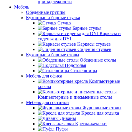
принадлежности
Мебель
Обеденные группы
Кухонные и барные стулья
Стулья
Барные стулья
Каркасы и
сиденья для DYI
Каркасы стульев
Сидения стульев
Кухонные и барные столы
Обеденные столы
Подстолья
Столешницы
Мебель для офиса
Компьютерные
кресла
Компьютерные и письменные столы
Мебель для гостиной
Журнальные столы
Кресла для отдыха
Диваны
Кресла-качалки
Пуфы