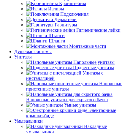
Кронштейны
Изливы
Подключения
Держатели
Гарнитуры
Гигиенические лейки
Штанги
Шланги
Монтажные части
Душевые системы
Унитазы
Напольные унитазы
Подвесные унитазы
Унитазы с
инсталляцией
Напольные
пристенные унитазы
Напольные унитазы для скрытого бачка
Умные унитазы
Электронные
крышки-биде
Умывальники
Накладные
умывальники