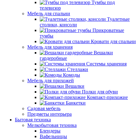
Тумбы под
телевизор
Мебель для спальни
Туалетные
столики, консоли
Прикроватные
тумбы
Кровати для спальни
Мебель для хранения
Вешалки
гардеробные
Системы хранения
Стеллажи
Комоды
Мебель для прихожей
Вешалки
Полки для обуви
Компакт-прихожие
Банкетки
Садовая мебель
Предметы интерьера
Бытовая техника
Мелкобытовая техника
Блендеры
Вафельницы