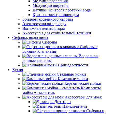
Модули управления
Модули расширения
Датчики контроля протечки воды
Краны с электроприводом
Бойлеры косвенного нагрева
Электросушилки для рук
Вытяжные вентиляторы
Аксессуары для отопительной техники
Сифоны, водосливы
Сифоны
Сифоны с
донным клапанами
Водосливы,
донные клапаны
Принадлежности
Кухня
Стальные мойки
Каменные мойки
Керамические мойки
Комплекты
мойка + смеситель
Аксессуары для моек
Дозаторы
Измельчители
Сифоны и