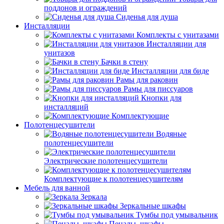
поддонов и ограждений
Сиденья для душа
Инсталляции
Комплекты с унитазами
Инсталляции для
унитазов
Бачки в стену
Инсталляции для биде
Рамы для раковин
Рамы для писсуаров
Кнопки для
инсталляций
Комплектующие
Полотенцесушители
Водяные
полотенцесушители
Электрические полотенцесушители
Комплектующие к полотенцесушителям
Мебель для ванной
Зеркала
Зеркальные шкафы
Тумбы под умывальник
Пеналы, шкафы