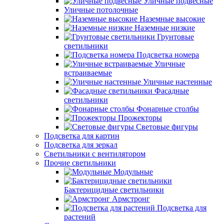
Уличные подвесные
Уличные потолочные
Наземные высокие
Наземные низкие
Грунтовые
светильники
Подсветка номера
Уличные
встраиваемые
Уличные настенные
Фасадные
светильники
Фонарные столбы
Прожекторы
Световые фигуры
Подсветка для картин
Подсветка для зеркал
Светильники с вентилятором
Прочие светильники
Модульные
Бактерицидные светильники
Армстронг
Подсветка для
растений