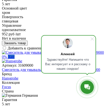
5 лет
Основной цвет
хром
Поверхность
глянцевая
Управление
однозахватное
952 руб
/шт
Нет в наличии
Заказать товар
Добавить к сравнению
Алексей
0%
Хит
Здравствуйте! Напишите что
Вас интересует и я расскажу о
Артикул:
31609000
наших скидках!
Смеситель для умывальника Hansgrohe Focus 240, 31609000
Бренд
Hansgrohe
Коллекция
Focus
Страна
Германия
Гарантия
5 лет