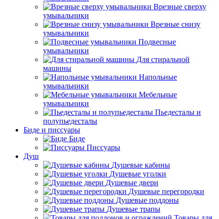
Врезные сверху
умывальники
Врезные снизу
умывальники
Подвесные
умывальники
Для стиральной
машины
Напольные
умывальники
Мебельные
умывальники
Пьедесталы и
полупьедесталы
Биде и писсуары
Биде
Писсуары
Душ
Душевые кабины
Душевые уголки
Душевые двери
Душевые перегородки
Душевые поддоны
Душевые трапы
Товары для