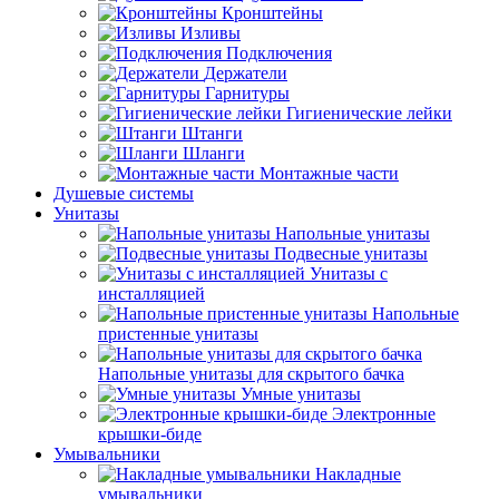
Кронштейны
Изливы
Подключения
Держатели
Гарнитуры
Гигиенические лейки
Штанги
Шланги
Монтажные части
Душевые системы
Унитазы
Напольные унитазы
Подвесные унитазы
Унитазы с
инсталляцией
Напольные
пристенные унитазы
Напольные унитазы для скрытого бачка
Умные унитазы
Электронные
крышки-биде
Умывальники
Накладные
умывальники