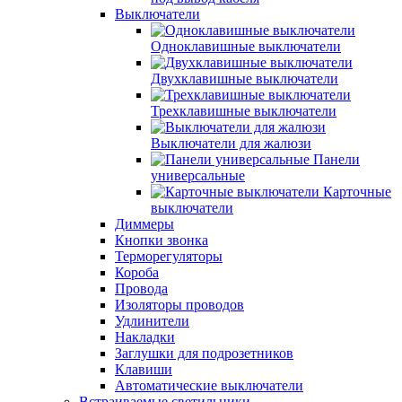
Выключатели
Одноклавишные выключатели
Двухклавишные выключатели
Трехклавишные выключатели
Выключатели для жалюзи
Панели
универсальные
Карточные
выключатели
Диммеры
Кнопки звонка
Терморегуляторы
Короба
Провода
Изоляторы проводов
Удлинители
Накладки
Заглушки для подрозетников
Клавиши
Автоматические выключатели
Встраиваемые светильники