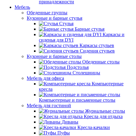
принадлежности
Мебель
Обеденные группы
Кухонные и барные стулья
Стулья
Барные стулья
Каркасы и
сиденья для DYI
Каркасы стульев
Сидения стульев
Кухонные и барные столы
Обеденные столы
Подстолья
Столешницы
Мебель для офиса
Компьютерные
кресла
Компьютерные и письменные столы
Мебель для гостиной
Журнальные столы
Кресла для отдыха
Диваны
Кресла-качалки
Пуфы