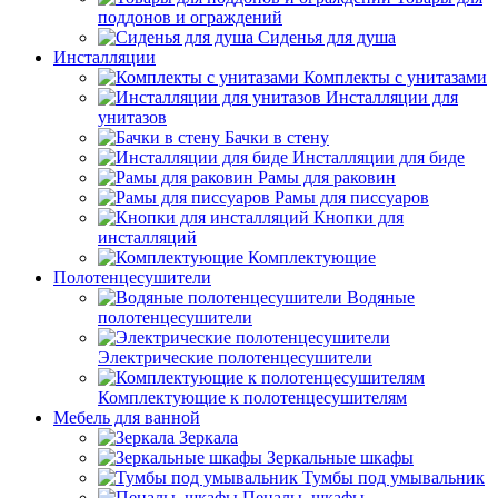
поддонов и ограждений
Сиденья для душа
Инсталляции
Комплекты с унитазами
Инсталляции для
унитазов
Бачки в стену
Инсталляции для биде
Рамы для раковин
Рамы для писсуаров
Кнопки для
инсталляций
Комплектующие
Полотенцесушители
Водяные
полотенцесушители
Электрические полотенцесушители
Комплектующие к полотенцесушителям
Мебель для ванной
Зеркала
Зеркальные шкафы
Тумбы под умывальник
Пеналы, шкафы