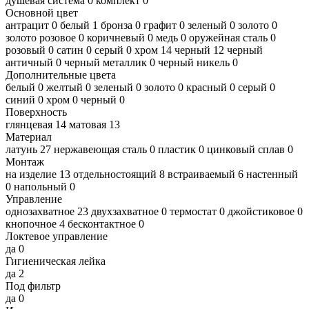
душевая система
0
комплект
0
Основной цвет
антрацит
0
белый
1
бронза
0
графит
0
зеленый
0
золото
0
золото розовое
0
коричневый
0
медь
0
оружейная сталь
0
розовый
0
сатин
0
серый
0
хром
14
черный
12
черный
античный
0
черный металлик
0
черный никель
0
Дополнительные цвета
белый
0
желтый
0
зеленый
0
золото
0
красный
0
серый
0
синий
0
хром
0
черный
0
Поверхность
глянцевая
14
матовая
13
Материал
латунь
27
нержавеющая сталь
0
пластик
0
цинковый сплав
0
Монтаж
на изделие
13
отдельностоящий
8
встраиваемый
6
настенный
0
напольный
0
Управление
однозахватное
23
двухзахватное
0
термостат
0
джойстиковое
0
кнопочное
4
бесконтактное
0
Локтевое управление
да
0
Гигиеническая лейка
да
2
Под фильтр
да
0