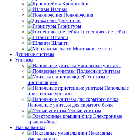
Кронштейны
Изливы
Подключения
Держатели
Гарнитуры
Гигиенические лейки
Штанги
Шланги
Монтажные части
Душевые системы
Унитазы
Напольные унитазы
Подвесные унитазы
Унитазы с
инсталляцией
Напольные
пристенные унитазы
Напольные унитазы для скрытого бачка
Умные унитазы
Электронные
крышки-биде
Умывальники
Накладные
умывальники