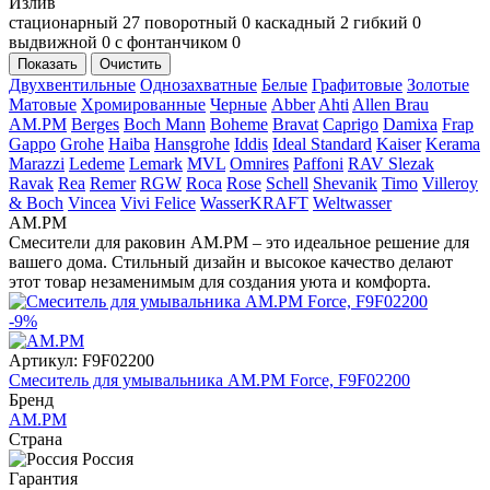
Излив
стационарный
27
поворотный
0
каскадный
2
гибкий
0
выдвижной
0
с фонтанчиком
0
Показать
Очистить
Двухвентильные
Однозахватные
Белые
Графитовые
Золотые
Матовые
Хромированные
Черные
Abber
Ahti
Allen Brau
AM.PM
Berges
Boch Mann
Boheme
Bravat
Caprigo
Damixa
Frap
Gappo
Grohe
Haiba
Hansgrohe
Iddis
Ideal Standard
Kaiser
Kerama
Marazzi
Ledeme
Lemark
MVL
Omnires
Paffoni
RAV Slezak
Ravak
Rea
Remer
RGW
Roca
Rose
Schell
Shevanik
Timo
Villeroy
& Boch
Vincea
Vivi Felice
WasserKRAFT
Weltwasser
AM.PM
Смесители для раковин AM.PM – это идеальное решение для
вашего дома. Стильный дизайн и высокое качество делают
этот товар незаменимым для создания уюта и комфорта.
-9%
Артикул:
F9F02200
Смеситель для умывальника AM.PM Force, F9F02200
Бренд
AM.PM
Страна
Россия
Гарантия