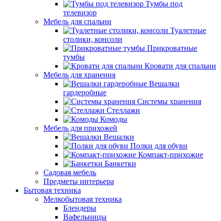
Тумбы под
телевизор
Мебель для спальни
Туалетные
столики, консоли
Прикроватные
тумбы
Кровати для спальни
Мебель для хранения
Вешалки
гардеробные
Системы хранения
Стеллажи
Комоды
Мебель для прихожей
Вешалки
Полки для обуви
Компакт-прихожие
Банкетки
Садовая мебель
Предметы интерьера
Бытовая техника
Мелкобытовая техника
Блендеры
Вафельницы