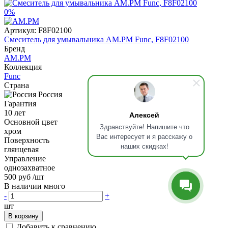
0%
Артикул:
F8F02100
Смеситель для умывальника AM.PM Func, F8F02100
Бренд
AM.PM
Коллекция
Func
Страна
Россия
Гарантия
10 лет
Алексей
Основной цвет
Здравствуйте! Напишите что
хром
Вас интересует и я расскажу о
Поверхность
наших скидках!
глянцевая
Управление
однозахватное
500 руб
/шт
В наличии много
-
+
шт
В корзину
Добавить к сравнению