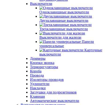
Выключатели
Одноклавишные выключатели
Двухклавишные выключатели
Трехклавишные выключатели
Выключатели для жалюзи
Панели
универсальные
Карточные
выключатели
Диммеры
Кнопки звонка
Терморегуляторы
Короба
Провода
Изоляторы проводов
Удлинители
Накладки
Заглушки для подрозетников
Клавиши
Автоматические выключатели
Встраиваемые светильники