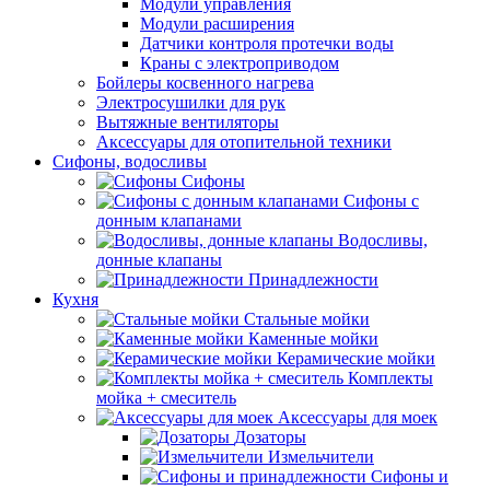
Модули управления
Модули расширения
Датчики контроля протечки воды
Краны с электроприводом
Бойлеры косвенного нагрева
Электросушилки для рук
Вытяжные вентиляторы
Аксессуары для отопительной техники
Сифоны, водосливы
Сифоны
Сифоны с
донным клапанами
Водосливы,
донные клапаны
Принадлежности
Кухня
Стальные мойки
Каменные мойки
Керамические мойки
Комплекты
мойка + смеситель
Аксессуары для моек
Дозаторы
Измельчители
Сифоны и