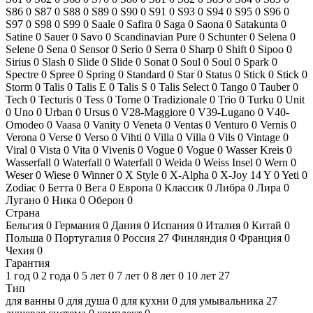
S86
0
S87
0
S88
0
S89
0
S90
0
S91
0
S93
0
S94
0
S95
0
S96
0
S97
0
S98
0
S99
0
Saale
0
Safira
0
Saga
0
Saona
0
Satakunta
0
Satine
0
Sauer
0
Savo
0
Scandinavian Pure
0
Schunter
0
Selena
0
Selene
0
Sena
0
Sensor
0
Serio
0
Serra
0
Sharp
0
Shift
0
Sipoo
0
Sirius
0
Slash
0
Slide
0
Slide
0
Sonat
0
Soul
0
Soul
0
Spark
0
Spectre
0
Spree
0
Spring
0
Standard
0
Star
0
Status
0
Stick
0
Stick
0
Storm
0
Talis
0
Talis E
0
Talis S
0
Talis Select
0
Tango
0
Tauber
0
Tech
0
Tecturis
0
Tess
0
Torne
0
Tradizionale
0
Trio
0
Turku
0
Unit
0
Uno
0
Urban
0
Ursus
0
V28-Maggiore
0
V39-Lugano
0
V40-
Omodeo
0
Vaasa
0
Vanity
0
Veneta
0
Ventas
0
Venturo
0
Vernis
0
Verona
0
Verse
0
Verso
0
Vihti
0
Villa
0
Villa
0
Vils
0
Vintage
0
Viral
0
Vista
0
Vita
0
Vivenis
0
Vogue
0
Vogue
0
Wasser Kreis
0
Wasserfall
0
Waterfall
0
Waterfall
0
Weida
0
Weiss Insel
0
Wern
0
Weser
0
Wiese
0
Winner
0
X Style
0
X-Alpha
0
X-Joy
14
Y
0
Yeti
0
Zodiac
0
Бетта
0
Вега
0
Европа
0
Классик
0
Либра
0
Лира
0
Лугано
0
Ника
0
Оберон
0
Страна
Бельгия
0
Германия
0
Дания
0
Испания
0
Италия
0
Китай
0
Польша
0
Португалия
0
Россия
27
Финляндия
0
Франция
0
Чехия
0
Гарантия
1 год
0
2 года
0
5 лет
0
7 лет
0
8 лет
0
10 лет
27
Тип
для ванны
0
для душа
0
для кухни
0
для умывальника
27