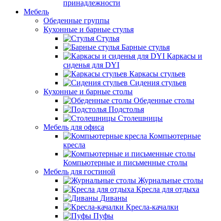
принадлежности
Мебель
Обеденные группы
Кухонные и барные стулья
Стулья
Барные стулья
Каркасы и
сиденья для DYI
Каркасы стульев
Сидения стульев
Кухонные и барные столы
Обеденные столы
Подстолья
Столешницы
Мебель для офиса
Компьютерные
кресла
Компьютерные и письменные столы
Мебель для гостиной
Журнальные столы
Кресла для отдыха
Диваны
Кресла-качалки
Пуфы