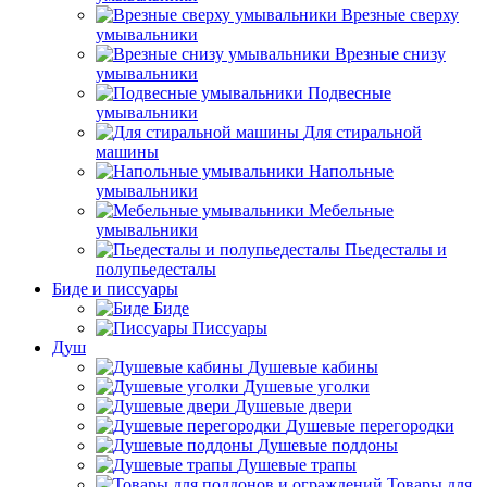
Врезные сверху
умывальники
Врезные снизу
умывальники
Подвесные
умывальники
Для стиральной
машины
Напольные
умывальники
Мебельные
умывальники
Пьедесталы и
полупьедесталы
Биде и писсуары
Биде
Писсуары
Душ
Душевые кабины
Душевые уголки
Душевые двери
Душевые перегородки
Душевые поддоны
Душевые трапы
Товары для