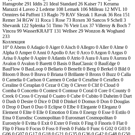
Hansgrohe
291
Iddis
21
Ideal Standard
26
Kaiser
71
Kerama
Marazzi
4
Laveo
2
Ledeme
108
Lemark
106
Milleau
12
MVL
10
Omnires
64
Paffoni
13
Raglo
79
RAV Slezak
1
Ravak
36
Rea
151
Remer
34
RGW
11
Roca
1
Rose
73
Roxen
30
Sancos
9
Schell
3
Shevanik
122
Splenka
51
Timo
76
Vieir Lux
37
Villeroy & Boch
7
Vincea
99
WasserKRAFT
131
Wellsee
29
Wonzon & Woghand
233
Коллекция
10°
0
Abens
0
Adagio
0
Aiger
0
Aisch
0
Allegro
0
Aller
0
Alme
0
Alpha
0
Amper
0
Anni
0
Apollo
0
Arc
0
Arco
0
Argon
0
Argus
0
Arisa
0
Asphe
0
Aspire
0
Atlantis
0
Atrio
0
Aura
0
Aura
0
Aurora
0
Avalon
0
Avalon
0
Baretti
0
Basis
0
BauClassic
0
BauEdge
0
BauFlow
0
BauLoop
0
Bellario
0
Benefit
0
Berg
0
Berkel
0
Bild
0
Bloom
0
Boss
0
Brava
0
Briana
0
Brillante
0
Bronx
0
Buzz
0
Calla
0
Camelia
0
Carlson
0
Carmen
0
Cedar
0
Cerafine
0
Ceraflex
0
Ceraline
0
Ceraplan
0
Cezar
0
City
0
Clever
0
Clif
0
Cloud
0
Comba
0
Concetto
0
Contest
0
Contour
0
Coral
0
Core
0
County
0
Creek
0
Cross
0
Crystal
0
Cuatro
0
Cube
0
Cubito
0
Daheim
0
Dart
0
Dash
0
Desire
0
Dice
0
Dill
0
Dinkel
0
Domus
0
Don
0
Douglas
0
Drop
0
Duet
0
Duo
0
Eclipse
0
Elbe
0
Elegante
0
Eleganz
0
Element
0
Elite
0
Elle
0
Emotion
0
Ems
0
Energy
0
Esse
0
Estilo
0
Etna
0
Eurodisc Cosmopolitan
0
Eurosmart Cosmopolitan
0
Eurostyle
0
Evitta
0
Exit
0
Exter
0
Fenix
0
Fing
0
Finoris
0
Flat
0
Flip
0
Flora
0
Focus
0
Foss
0
Fresh
0
Fulda
0
Func
6
G02
0
G03
0
G06
0
G07
0
G17
0
G18
0
G21
0
G35
0
G36
0
G42
0
G48
0
G50