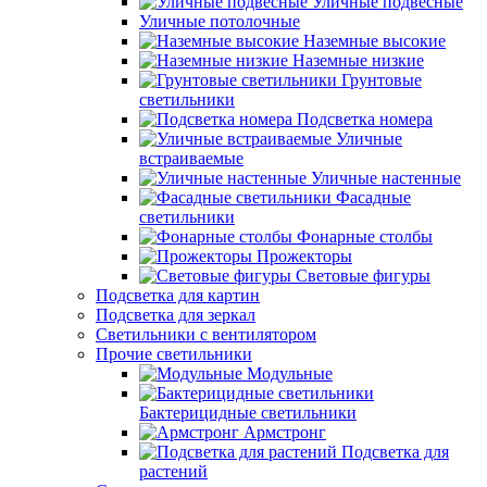
Уличные подвесные
Уличные потолочные
Наземные высокие
Наземные низкие
Грунтовые
светильники
Подсветка номера
Уличные
встраиваемые
Уличные настенные
Фасадные
светильники
Фонарные столбы
Прожекторы
Световые фигуры
Подсветка для картин
Подсветка для зеркал
Светильники с вентилятором
Прочие светильники
Модульные
Бактерицидные светильники
Армстронг
Подсветка для
растений