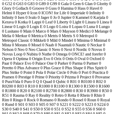
0
G52
0
G63
0
G83
0
G89
0
G99
0
Gala
0
Gem
6
Glan
0
Glority
0
Glory
0
Gollach
0
Groove
0
Guss
0
Hamina
0
Hass
0
Havel
0
Helmi
0
Hyper
0
Icon
0
ICON! for Life
0
Imperiale
0
Infinity
0
Infinity
0
Isen
0
Ivalo
0
Jager
0
Jo
0
Jupiter
0
Kammel
0
Karjala
0
Kerava
0
Kotka
0
Lappi
0
Leaf
0
Liberty
0
Light
0
Linara
0
Linea
0
Linear
0
Logis
0
Logis E
0
Logo
0
Loira
0
Lopau
0
Luna
0
Lungo
0
Lusitano
0
Main
0
Marco
0
Mars
0
Mayson
0
Medici
0
Melange
0
Melia
0
Merkur
0
Metrica
0
Metris
0
Metris S
0
Metropol
0
Metropol Classic
0
Mikkeli
0
Mild
0
Mindel
0
Minima
0
Minimal
0
Mista
0
Morans
0
Mosel
0
Naab
0
Naantali
0
Nautic
0
Neckar
0
Nelson
0
Neo
0
Neo Classic
0
Nero
0
Next
0
Nordic
0
Novus
0
Novus Loop
0
Nubira
0
Nuthe
0
Omega
0
ONCE! and forefer
0
Opera
0
Optima
0
Origin Evo
0
Orix
0
Ortis
0
Oval
0
Oxford
0
Paar
0
Palace Evo
0
Palace One
0
Parker
0
Parma
0
Partner
0
Peretto
0
Plus Advance
0
Plus Grace
0
Plus Shape
0
Plus Spirit
0
Plus Strike
0
Point
0
Pola
0
Polar Circle
0
Polo
0
Pori
0
Practica
0
Pramen
0
Prestige
0
Prime
0
Priority
0
Prizma
0
Project
0
Provanse
0
PuraVida
0
Puro
0
Q
0
Quad
0
Qubic
0
R01
0
R0100
0
R02
0
R0200
0
R03
0
R10
0
R1000
0
R1100
0
R1300
0
R1500
0
R1600
0
R1800
0
R20
0
R2100
0
R2700
0
R2800
0
R30
0
R3900
0
R50
0
R51
0
Rauma
0
Ray
0
Reality
0
Retro
0
Retta
0
Rhein
0
Rhin
0
Rim
0
Ringo
0
Rock
0
Romano
0
Rondo
0
Rossel
0
Roun
0
Royal
0
Rund
0
S01
0
S03
0
S05
0
S07
0
S221
0
S222
0
S223
0
S224
0
S30
0
S40
0
S41
0
S50
0
S50
0
S51
0
S52
0
S55
0
S56
0
S60
0
S61
0
S62
0
S68
0
S70
0
S80
0
S81
0
S82
0
S83
0
S84
0
S85
0