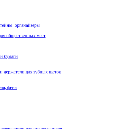
тейны, органайзеры
для общественных мест
ой бумаги
и держатели для зубных щеток
ля, фена
цедержатели для умывальников