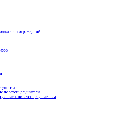
поддонов и ограждений
азов
ий
есушители
ие полотенцесушители
тующие к полотенцесушителям