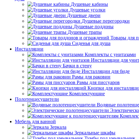
Душевые кабины
Душевые уголки
Душевые двери
Душевые перегородки
Душевые поддоны
Душевые трапы
Товары для 
Сиденья для душа
Инсталляции
Комплекты с унитазами
Инсталляции для унит
Бачки в стену
Инсталляции для биде
Рамы для раковин
Рамы для писсуаров
Кнопки для инсталляц
Комплектующие
Полотенцесушители
Водяные полотенц
Электрическ
Комплек
Мебель для ванной
Зеркала
Зеркальные шкафы
Тумбы под умывальник