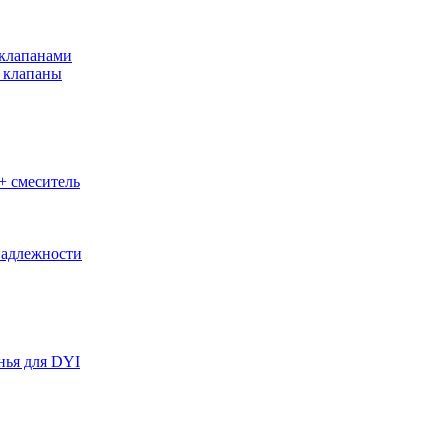
клапанами
 клапаны
+ смеситель
адлежности
нья для DYI