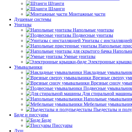
Штанги
Шланги
Монтажные части
Душевые системы
Унитазы
Напольные унитазы
Подвесные унитазы
Унитазы с инсталляцией
Напольные прис
Напольны
Умные унитазы
Электронные крышки
Умывальники
Накладные умывальни
Врезные сверху у
Врезные снизу умы
Подвесные умывальни
Для стиральной машин
Напольные умывальни
Мебельные умывальни
Пьедесталы и пол
Биде и писсуары
Биде
Писсуары
Душ