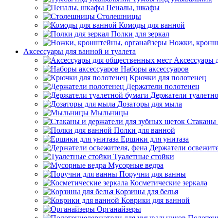
Пеналы, шкафы
Столешницы
Комоды для ванной
Полки для зеркал
Ножки, кронш
Аксессуары для ванной и туалета
Аксессуары 
Наборы аксессуаров
Крючки для полотенец
Держатели полотенец
Держатели туалетн
Дозаторы для мыла
Мыльницы
Стаканы 
Полки для ванной
Ершики для унитаза
Держатели освежите
Туалетные стойки
Мусорные ведра
Поручни для ванны
Косметические зеркала
Корзины для белья
Коврики для ванной
Органайзеры
Полотен