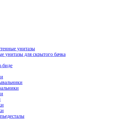
тенные унитазы
е унитазы для скрытого бачка
-биде
ки
мывальники
вальники
ки
ы
ки
ки
упьедесталы