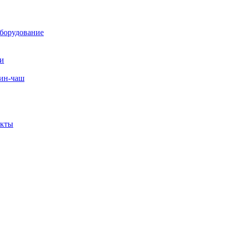
борудование
ли
вин-чаш
екты