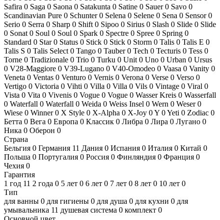
Safira
0
Saga
0
Saona
0
Satakunta
0
Satine
0
Sauer
0
Savo
0
Scandinavian Pure
0
Schunter
0
Selena
0
Selene
0
Sena
0
Sensor
0
Serio
0
Serra
0
Sharp
0
Shift
0
Sipoo
0
Sirius
0
Slash
0
Slide
0
Slide
0
Sonat
0
Soul
0
Soul
0
Spark
0
Spectre
0
Spree
0
Spring
0
Standard
0
Star
0
Status
0
Stick
0
Stick
0
Storm
0
Talis
0
Talis E
0
Talis S
0
Talis Select
0
Tango
0
Tauber
0
Tech
0
Tecturis
0
Tess
0
Torne
0
Tradizionale
0
Trio
0
Turku
0
Unit
0
Uno
0
Urban
0
Ursus
0
V28-Maggiore
0
V39-Lugano
0
V40-Omodeo
0
Vaasa
0
Vanity
0
Veneta
0
Ventas
0
Venturo
0
Vernis
0
Verona
0
Verse
0
Verso
0
Vertigo
0
Victoria
0
Vihti
0
Villa
0
Villa
0
Vils
0
Vintage
0
Viral
0
Vista
0
Vita
0
Vivenis
0
Vogue
0
Vogue
0
Wasser Kreis
0
Wasserfall
0
Waterfall
0
Waterfall
0
Weida
0
Weiss Insel
0
Wern
0
Weser
0
Wiese
0
Winner
0
X Style
0
X-Alpha
0
X-Joy
0
Y
0
Yeti
0
Zodiac
0
Бетта
0
Вега
0
Европа
0
Классик
0
Либра
0
Лира
0
Лугано
0
Ника
0
Оберон
0
Страна
Бельгия
0
Германия
11
Дания
0
Испания
0
Италия
0
Китай
0
Польша
0
Португалия
0
Россия
0
Финляндия
0
Франция
0
Чехия
0
Гарантия
1 год
11
2 года
0
5 лет
0
6 лет
0
7 лет
0
8 лет
0
10 лет
0
Тип
для ванны
0
для гигиены
0
для душа
0
для кухни
0
для
умывальника
11
душевая система
0
комплект
0
Основной цвет