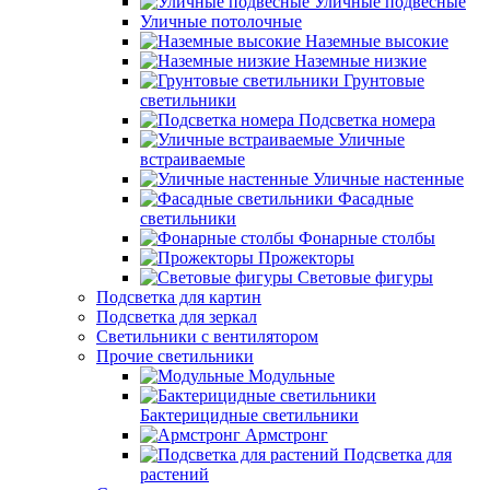
Уличные подвесные
Уличные потолочные
Наземные высокие
Наземные низкие
Грунтовые
светильники
Подсветка номера
Уличные
встраиваемые
Уличные настенные
Фасадные
светильники
Фонарные столбы
Прожекторы
Световые фигуры
Подсветка для картин
Подсветка для зеркал
Светильники с вентилятором
Прочие светильники
Модульные
Бактерицидные светильники
Армстронг
Подсветка для
растений