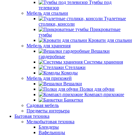
Тумбы под
телевизор
Мебель для спальни
Туалетные
столики, консоли
Прикроватные
тумбы
Кровати для спальни
Мебель для хранения
Вешалки
гардеробные
Системы хранения
Стеллажи
Комоды
Мебель для прихожей
Вешалки
Полки для обуви
Компакт-прихожие
Банкетки
Садовая мебель
Предметы интерьера
Бытовая техника
Мелкобытовая техника
Блендеры
Вафельницы