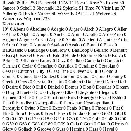
Ravak
36
Rea
258
Remer
64
RGW
11
Roca
1
Rose
73
Roxen
30
Sancos
9
Schell
3
Shevanik
122
Splenka
51
Timo
76
Vieir Lux
37
Villeroy & Boch
7
Vincea
98
WasserKRAFT
131
Wellsee
29
Wonzon & Woghand
233
Коллекция
10°
0
Abens
0
Absolute
0
Adagio
0
Aiger
0
Aisch
0
Allegro
0
Aller
0
Alme
0
Alpha
0
Amper
0
Anchel
0
Anni
0
Apollo
0
Arc
0
Arco
0
Argon
0
Argus
0
Arisa
0
Asphe
0
Aspire
0
Atelier
0
Atlantis
0
Atrio
0
Aura
0
Aura
0
Aurora
0
Avalon
0
Avalon
0
Baretti
0
Basis
0
BauClassic
0
BauEdge
0
BauFlow
0
BauLoop
0
Bellario
0
Benefit
0
Berg
0
Berkel
0
Berlin
0
Bild
0
Blade
0
Bloom
0
Boss
0
Brava
0
Briana
0
Brillante
0
Bronx
0
Buzz
0
Calla
0
Camelia
0
Carlson
0
Carmen
0
Cedar
0
Cerafine
0
Ceraflex
0
Ceraline
0
Ceraplan
0
Cezar
0
Chrono
0
City
0
Class Line
0
Clever
0
Clif
0
Cloud
0
Comba
0
Concetto
0
Contest
0
Contour
0
Coral
0
Core
0
County
0
Creek
0
Cross
0
Crystal
0
Cuatro
0
Cubito
0
Daheim
0
Dart
0
Dash
0
Desire
0
Dice
0
Dill
0
Dinkel
0
Domus
0
Don
0
Douglas
0
Dream
0
Drop
0
Duet
0
Duo
0
Eclipse
0
Elbe
0
Elegante
0
Eleganz
0
Element
0
Elite
0
Elle
0
Emotion
0
Ems
0
Energy
0
Esse
0
Estilo
0
Etna
0
Eurodisc Cosmopolitan
0
Eurosmart Cosmopolitan
0
Eurostyle
0
Evitta
0
Exit
0
Exter
0
Fenix
0
Fing
0
Finoris
0
Flat
0
Flip
0
Flora
0
Focus
0
Foss
0
Fresh
0
Fulda
0
Func
0
G02
0
G03
0
G06
0
G07
0
G17
0
G18
0
G21
0
G35
0
G36
0
G42
0
G48
0
G50
0
G52
0
G63
0
G83
0
G89
0
G99
0
Gala
0
Gem
0
Glan
0
Glority
0
Glory
0
Gollach
0
Groove
0
Guss
0
Hamina
0
Hass
0
Havel
0