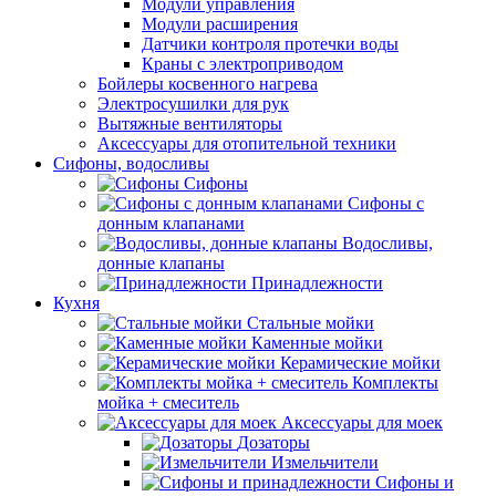
Модули управления
Модули расширения
Датчики контроля протечки воды
Краны с электроприводом
Бойлеры косвенного нагрева
Электросушилки для рук
Вытяжные вентиляторы
Аксессуары для отопительной техники
Сифоны, водосливы
Сифоны
Сифоны с
донным клапанами
Водосливы,
донные клапаны
Принадлежности
Кухня
Стальные мойки
Каменные мойки
Керамические мойки
Комплекты
мойка + смеситель
Аксессуары для моек
Дозаторы
Измельчители
Сифоны и