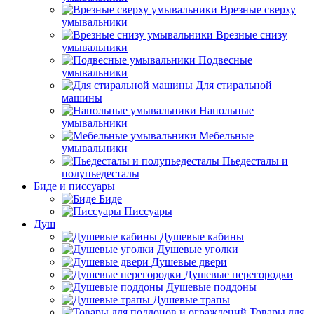
Врезные сверху
умывальники
Врезные снизу
умывальники
Подвесные
умывальники
Для стиральной
машины
Напольные
умывальники
Мебельные
умывальники
Пьедесталы и
полупьедесталы
Биде и писсуары
Биде
Писсуары
Душ
Душевые кабины
Душевые уголки
Душевые двери
Душевые перегородки
Душевые поддоны
Душевые трапы
Товары для