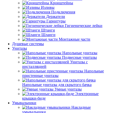
Кронштейны
Изливы
Подключения
Держатели
Гарнитуры
Гигиенические лейки
Штанги
Шланги
Монтажные части
Душевые системы
Унитазы
Напольные унитазы
Подвесные унитазы
Унитазы с
инсталляцией
Напольные
пристенные унитазы
Напольные унитазы для скрытого бачка
Умные унитазы
Электронные
крышки-биде
Умывальники
Накладные
умывальники