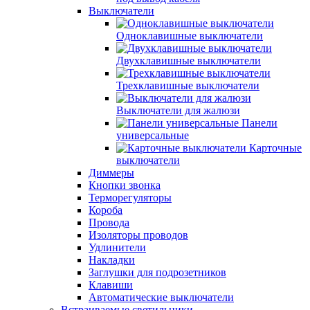
Выключатели
Одноклавишные выключатели
Двухклавишные выключатели
Трехклавишные выключатели
Выключатели для жалюзи
Панели
универсальные
Карточные
выключатели
Диммеры
Кнопки звонка
Терморегуляторы
Короба
Провода
Изоляторы проводов
Удлинители
Накладки
Заглушки для подрозетников
Клавиши
Автоматические выключатели
Встраиваемые светильники