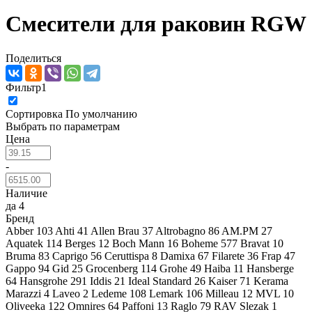
Смесители для раковин RGW
Поделиться
Фильтр
1
Сортировка
По умолчанию
Выбрать по параметрам
Цена
-
Наличие
да
4
Бренд
Abber
103
Ahti
41
Allen Brau
37
Altrobagno
86
AM.PM
27
Aquatek
114
Berges
12
Boch Mann
16
Boheme
577
Bravat
10
Bruma
83
Caprigo
56
Ceruttispa
8
Damixa
67
Filarete
36
Frap
47
Gappo
94
Gid
25
Grocenberg
114
Grohe
49
Haiba
11
Hansberge
64
Hansgrohe
291
Iddis
21
Ideal Standard
26
Kaiser
71
Kerama
Marazzi
4
Laveo
2
Ledeme
108
Lemark
106
Milleau
12
MVL
10
Oliveeka
122
Omnires
64
Paffoni
13
Raglo
79
RAV Slezak
1