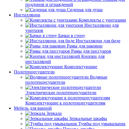
поддонов и ограждений
Сиденья для душа
Инсталляции
Комплекты с унитазами
Инсталляции для
унитазов
Бачки в стену
Инсталляции для биде
Рамы для раковин
Рамы для писсуаров
Кнопки для
инсталляций
Комплектующие
Полотенцесушители
Водяные
полотенцесушители
Электрические полотенцесушители
Комплектующие к полотенцесушителям
Мебель для ванной
Зеркала
Зеркальные шкафы
Тумбы под умывальник
Пеналы, шкафы