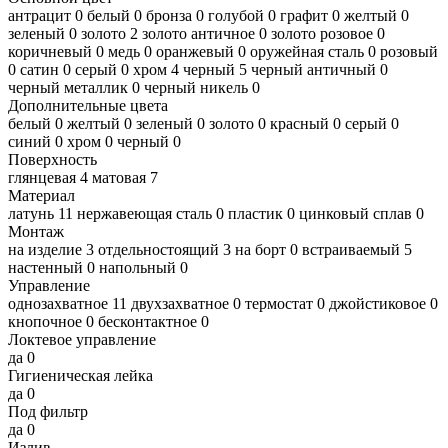
антрацит
0
белый
0
бронза
0
голубой
0
графит
0
желтый
0
зеленый
0
золото
2
золото античное
0
золото розовое
0
коричневый
0
медь
0
оранжевый
0
оружейная сталь
0
розовый
0
сатин
0
серый
0
хром
4
черный
5
черный античный
0
черный металлик
0
черный никель
0
Дополнительные цвета
белый
0
желтый
0
зеленый
0
золото
0
красный
0
серый
0
синий
0
хром
0
черный
0
Поверхность
глянцевая
4
матовая
7
Материал
латунь
11
нержавеющая сталь
0
пластик
0
цинковый сплав
0
Монтаж
на изделие
3
отдельностоящий
3
на борт
0
встраиваемый
5
настенный
0
напольный
0
Управление
однозахватное
11
двухзахватное
0
термостат
0
джойстиковое
0
кнопочное
0
бесконтактное
0
Локтевое управление
да
0
Гигиеническая лейка
да
0
Под фильтр
да
0
Излив