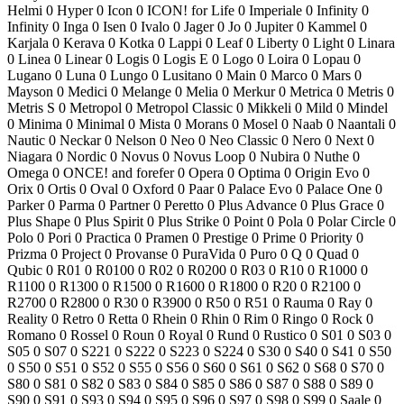
Helmi
0
Hyper
0
Icon
0
ICON! for Life
0
Imperiale
0
Infinity
0
Infinity
0
Inga
0
Isen
0
Ivalo
0
Jager
0
Jo
0
Jupiter
0
Kammel
0
Karjala
0
Kerava
0
Kotka
0
Lappi
0
Leaf
0
Liberty
0
Light
0
Linara
0
Linea
0
Linear
0
Logis
0
Logis E
0
Logo
0
Loira
0
Lopau
0
Lugano
0
Luna
0
Lungo
0
Lusitano
0
Main
0
Marco
0
Mars
0
Mayson
0
Medici
0
Melange
0
Melia
0
Merkur
0
Metrica
0
Metris
0
Metris S
0
Metropol
0
Metropol Classic
0
Mikkeli
0
Mild
0
Mindel
0
Minima
0
Minimal
0
Mista
0
Morans
0
Mosel
0
Naab
0
Naantali
0
Nautic
0
Neckar
0
Nelson
0
Neo
0
Neo Classic
0
Nero
0
Next
0
Niagara
0
Nordic
0
Novus
0
Novus Loop
0
Nubira
0
Nuthe
0
Omega
0
ONCE! and forefer
0
Opera
0
Optima
0
Origin Evo
0
Orix
0
Ortis
0
Oval
0
Oxford
0
Paar
0
Palace Evo
0
Palace One
0
Parker
0
Parma
0
Partner
0
Peretto
0
Plus Advance
0
Plus Grace
0
Plus Shape
0
Plus Spirit
0
Plus Strike
0
Point
0
Pola
0
Polar Circle
0
Polo
0
Pori
0
Practica
0
Pramen
0
Prestige
0
Prime
0
Priority
0
Prizma
0
Project
0
Provanse
0
PuraVida
0
Puro
0
Q
0
Quad
0
Qubic
0
R01
0
R0100
0
R02
0
R0200
0
R03
0
R10
0
R1000
0
R1100
0
R1300
0
R1500
0
R1600
0
R1800
0
R20
0
R2100
0
R2700
0
R2800
0
R30
0
R3900
0
R50
0
R51
0
Rauma
0
Ray
0
Reality
0
Retro
0
Retta
0
Rhein
0
Rhin
0
Rim
0
Ringo
0
Rock
0
Romano
0
Rossel
0
Roun
0
Royal
0
Rund
0
Rustico
0
S01
0
S03
0
S05
0
S07
0
S221
0
S222
0
S223
0
S224
0
S30
0
S40
0
S41
0
S50
0
S50
0
S51
0
S52
0
S55
0
S56
0
S60
0
S61
0
S62
0
S68
0
S70
0
S80
0
S81
0
S82
0
S83
0
S84
0
S85
0
S86
0
S87
0
S88
0
S89
0
S90
0
S91
0
S93
0
S94
0
S95
0
S96
0
S97
0
S98
0
S99
0
Saale
0