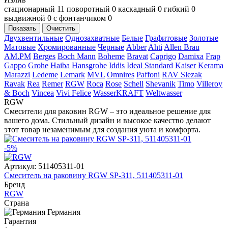
стационарный
11
поворотный
0
каскадный
0
гибкий
0
выдвижной
0
с фонтанчиком
0
Показать
Очистить
Двухвентильные
Однозахватные
Белые
Графитовые
Золотые
Матовые
Хромированные
Черные
Abber
Ahti
Allen Brau
AM.PM
Berges
Boch Mann
Boheme
Bravat
Caprigo
Damixa
Frap
Gappo
Grohe
Haiba
Hansgrohe
Iddis
Ideal Standard
Kaiser
Kerama
Marazzi
Ledeme
Lemark
MVL
Omnires
Paffoni
RAV Slezak
Ravak
Rea
Remer
RGW
Roca
Rose
Schell
Shevanik
Timo
Villeroy
& Boch
Vincea
Vivi Felice
WasserKRAFT
Weltwasser
RGW
Смесители для раковин RGW – это идеальное решение для
вашего дома. Стильный дизайн и высокое качество делают
этот товар незаменимым для создания уюта и комфорта.
-5%
Артикул:
511405311-01
Смеситель на раковину RGW SP-311, 511405311-01
Бренд
RGW
Страна
Германия
Гарантия