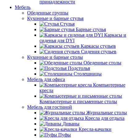
принадлежности
Мебель
Обеденные группы
Кухонные и барные стулья
Стулья
Барные стулья
Каркасы и
сиденья для DYI
Каркасы стульев
Сидения стульев
Кухонные и барные столы
Обеденные столы
Подстолья
Столешницы
Мебель для офиса
Компьютерные
кресла
Компьютерные и письменные столы
Мебель для гостиной
Журнальные столы
Кресла для отдыха
Диваны
Кресла-качалки
Пуфы