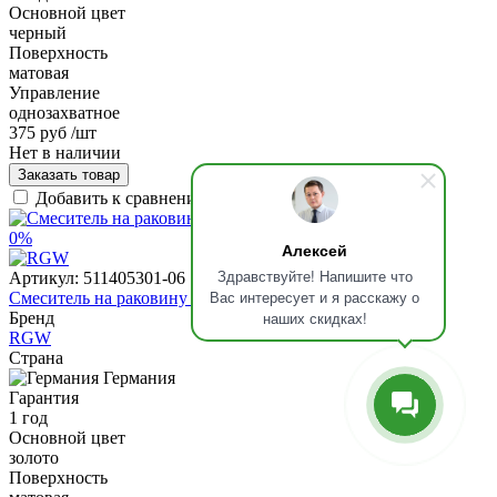
Основной цвет
черный
Поверхность
матовая
Управление
однозахватное
375 руб
/шт
Нет в наличии
Заказать товар
Добавить к сравнению
0%
Алексей
Здравствуйте! Напишите что
Артикул:
511405301-06
Вас интересует и я расскажу о
Смеситель на раковину RGW SP-301G, 511405301-06
наших скидках!
Бренд
RGW
Страна
Германия
Гарантия
1 год
Основной цвет
золото
Поверхность