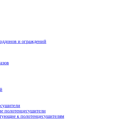
поддонов и ограждений
азов
ий
есушители
ие полотенцесушители
тующие к полотенцесушителям