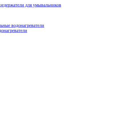
цедержатели для умывальников
ьные водонагреватели
донагреватели