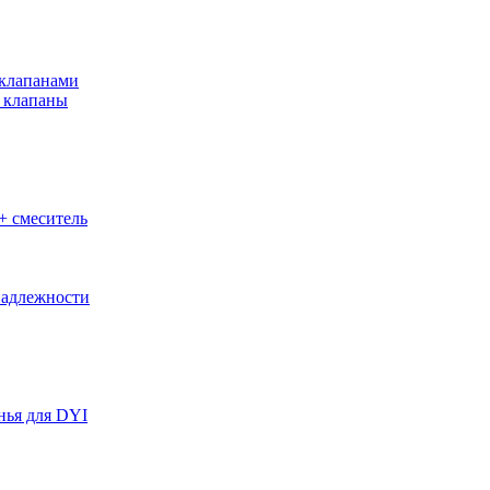
клапанами
 клапаны
+ смеситель
адлежности
нья для DYI