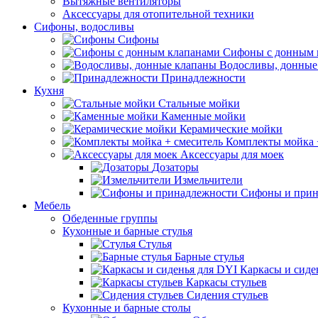
Вытяжные вентиляторы
Аксессуары для отопительной техники
Сифоны, водосливы
Сифоны
Сифоны с донным 
Водосливы, донные
Принадлежности
Кухня
Стальные мойки
Каменные мойки
Керамические мойки
Комплекты мойка 
Аксессуары для моек
Дозаторы
Измельчители
Сифоны и прин
Мебель
Обеденные группы
Кухонные и барные стулья
Стулья
Барные стулья
Каркасы и сиде
Каркасы стульев
Сидения стульев
Кухонные и барные столы