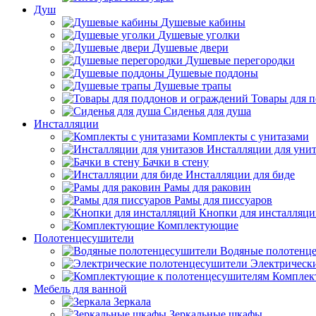
Душ
Душевые кабины
Душевые уголки
Душевые двери
Душевые перегородки
Душевые поддоны
Душевые трапы
Товары для 
Сиденья для душа
Инсталляции
Комплекты с унитазами
Инсталляции для унит
Бачки в стену
Инсталляции для биде
Рамы для раковин
Рамы для писсуаров
Кнопки для инсталляц
Комплектующие
Полотенцесушители
Водяные полотенц
Электрическ
Комплек
Мебель для ванной
Зеркала
Зеркальные шкафы