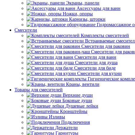
Экраны, панели
Аксессуары для ванн
Ножки, опоры
Карнизы, шторки
Гидромассажное о
Смесители
Комплекты смесителей
Встраиваемые смесите
Смесители для раковин
Смесители для рако
Смесители для ванн
Смесители для душа
Смесители для биде
Смесители для кухни
Гигиенические компл
Краны, вентили
Товары для смесителей
Верхние души
Боковые души
Душевые лейки
Кронштейны
Изливы
Подключения
Держатели
Гарнитуры