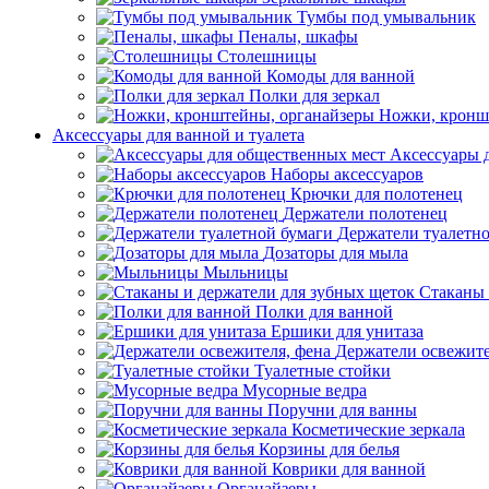
Тумбы под умывальник
Пеналы, шкафы
Столешницы
Комоды для ванной
Полки для зеркал
Ножки, кронш
Аксессуары для ванной и туалета
Аксессуары 
Наборы аксессуаров
Крючки для полотенец
Держатели полотенец
Держатели туалетн
Дозаторы для мыла
Мыльницы
Стаканы 
Полки для ванной
Ершики для унитаза
Держатели освежите
Туалетные стойки
Мусорные ведра
Поручни для ванны
Косметические зеркала
Корзины для белья
Коврики для ванной
Органайзеры