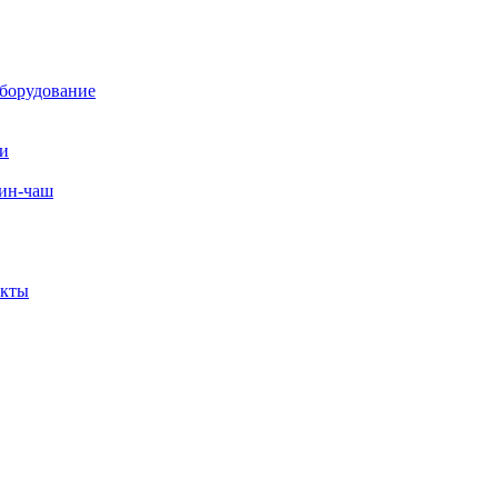
борудование
ли
вин-чаш
екты