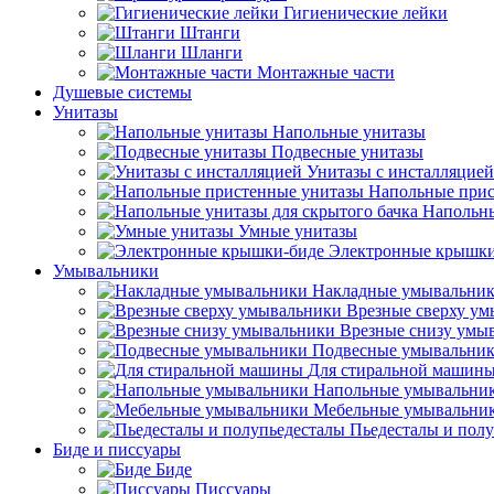
Гигиенические лейки
Штанги
Шланги
Монтажные части
Душевые системы
Унитазы
Напольные унитазы
Подвесные унитазы
Унитазы с инсталляцией
Напольные прис
Напольны
Умные унитазы
Электронные крышки
Умывальники
Накладные умывальни
Врезные сверху у
Врезные снизу умы
Подвесные умывальни
Для стиральной машин
Напольные умывальни
Мебельные умывальни
Пьедесталы и пол
Биде и писсуары
Биде
Писсуары