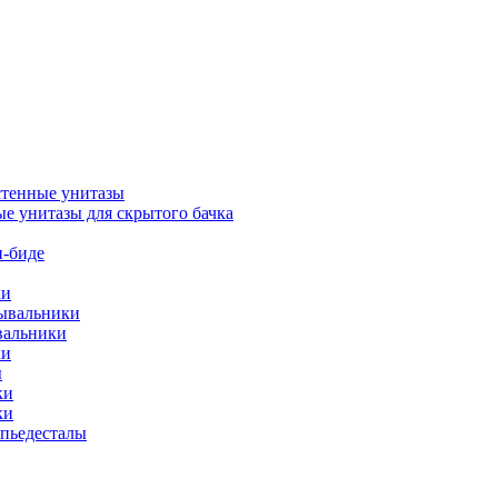
тенные унитазы
е унитазы для скрытого бачка
-биде
ки
мывальники
вальники
ки
ы
ки
ки
упьедесталы