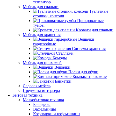
телевизор
Мебель для спальни
Туалетные
столики, консоли
Прикроватные
тумбы
Кровати для спальни
Мебель для хранения
Вешалки
гардеробные
Системы хранения
Стеллажи
Комоды
Мебель для прихожей
Вешалки
Полки для обуви
Компакт-прихожие
Банкетки
Садовая мебель
Предметы интерьера
Бытовая техника
Мелкобытовая техника
Блендеры
Вафельницы
Кофеварки и кофемашины