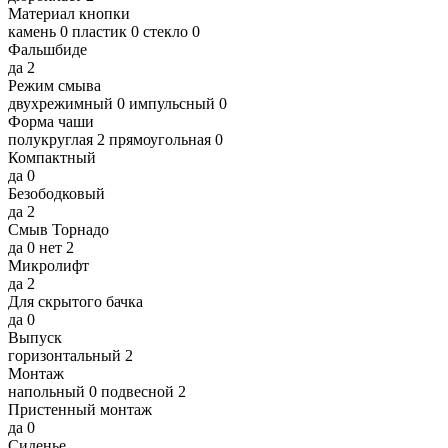
Материал кнопки
камень
0
пластик
0
стекло
0
Фальшбиде
да
2
Режим смыва
двухрежимный
0
импульсный
0
Форма чаши
полукруглая
2
прямоугольная
0
Компактный
да
0
Безободковый
да
2
Смыв Торнадо
да
0
нет
2
Микролифт
да
2
Для скрытого бачка
да
0
Выпуск
горизонтальный
2
Монтаж
напольный
0
подвесной
2
Пристенный монтаж
да
0
Сиденье