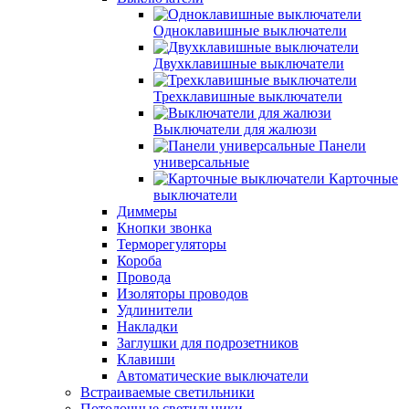
Одноклавишные выключатели
Двухклавишные выключатели
Трехклавишные выключатели
Выключатели для жалюзи
Панели
универсальные
Карточные
выключатели
Диммеры
Кнопки звонка
Терморегуляторы
Короба
Провода
Изоляторы проводов
Удлинители
Накладки
Заглушки для подрозетников
Клавиши
Автоматические выключатели
Встраиваемые светильники
Потолочные светильники