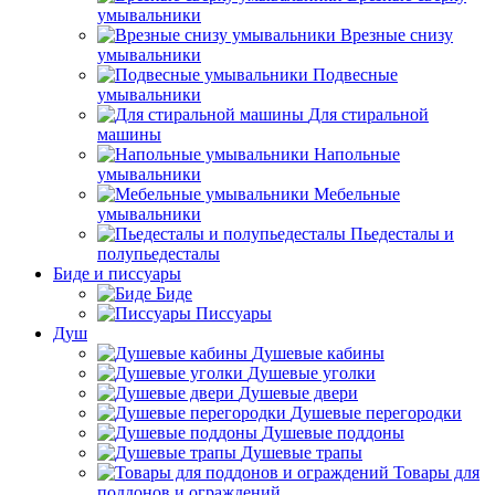
умывальники
Врезные снизу
умывальники
Подвесные
умывальники
Для стиральной
машины
Напольные
умывальники
Мебельные
умывальники
Пьедесталы и
полупьедесталы
Биде и писсуары
Биде
Писсуары
Душ
Душевые кабины
Душевые уголки
Душевые двери
Душевые перегородки
Душевые поддоны
Душевые трапы
Товары для
поддонов и ограждений