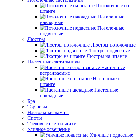
Потолочные на
штанге
Потолочные
накладные
Потолочные
подвесные
Люстры
Люстры потолочные
Люстры подвесные
Люстры на штанге
Настенные светильники
Настенные
встраиваемые
Настенные на
штанге
Настенные
накладные
Бра
Торшеры
Настольные лампы
Споты
Трековые светильники
Уличное освещение
Уличные подвесные