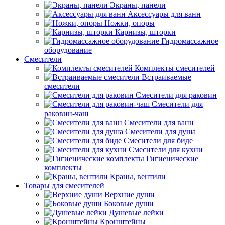
Экраны, панели
Аксессуары для ванн
Ножки, опоры
Карнизы, шторки
Гидромассажное
оборудование
Смесители
Комплекты смесителей
Встраиваемые
смесители
Смесители для раковин
Смесители для
раковин-чаш
Смесители для ванн
Смесители для душа
Смесители для биде
Смесители для кухни
Гигиенические
комплекты
Краны, вентили
Товары для смесителей
Верхние души
Боковые души
Душевые лейки
Кронштейны