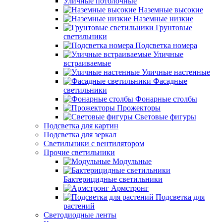
Уличные потолочные
Наземные высокие
Наземные низкие
Грунтовые
светильники
Подсветка номера
Уличные
встраиваемые
Уличные настенные
Фасадные
светильники
Фонарные столбы
Прожекторы
Световые фигуры
Подсветка для картин
Подсветка для зеркал
Светильники с вентилятором
Прочие светильники
Модульные
Бактерицидные светильники
Армстронг
Подсветка для
растений
Светодиодные ленты