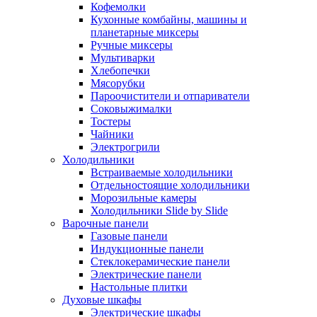
Кофемолки
Кухонные комбайны, машины и
планетарные миксеры
Ручные миксеры
Мультиварки
Хлебопечки
Мясорубки
Пароочистители и отпариватели
Соковыжималки
Тостеры
Чайники
Электрогрили
Холодильники
Встраиваемые холодильники
Отдельностоящие холодильники
Морозильные камеры
Холодильники Slide by Slide
Варочные панели
Газовые панели
Индукционные панели
Стеклокерамические панели
Электрические панели
Настольные плитки
Духовые шкафы
Электрические шкафы