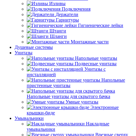
Изливы
Подключения
Держатели
Гарнитуры
Гигиенические лейки
Штанги
Шланги
Монтажные части
Душевые системы
Унитазы
Напольные унитазы
Подвесные унитазы
Унитазы с
инсталляцией
Напольные
пристенные унитазы
Напольные унитазы для скрытого бачка
Умные унитазы
Электронные
крышки-биде
Умывальники
Накладные
умывальники
Врезные сверху