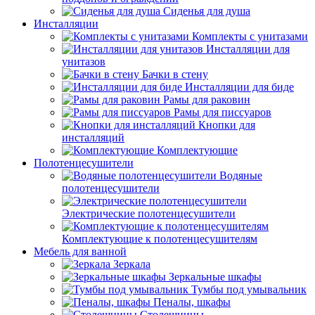
Сиденья для душа
Инсталляции
Комплекты с унитазами
Инсталляции для
унитазов
Бачки в стену
Инсталляции для биде
Рамы для раковин
Рамы для писсуаров
Кнопки для
инсталляций
Комплектующие
Полотенцесушители
Водяные
полотенцесушители
Электрические полотенцесушители
Комплектующие к полотенцесушителям
Мебель для ванной
Зеркала
Зеркальные шкафы
Тумбы под умывальник
Пеналы, шкафы
Столешницы