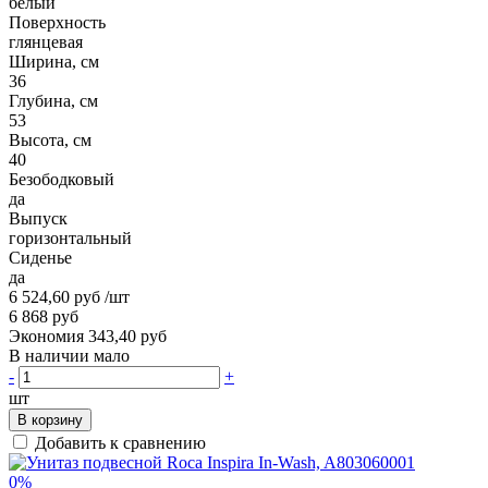
белый
Поверхность
глянцевая
Ширина, см
36
Глубина, см
53
Высота, см
40
Безободковый
да
Выпуск
горизонтальный
Сиденье
да
6 524,60 руб
/шт
6 868 руб
Экономия 343,40 руб
В наличии мало
-
+
шт
В корзину
Добавить к сравнению
0%