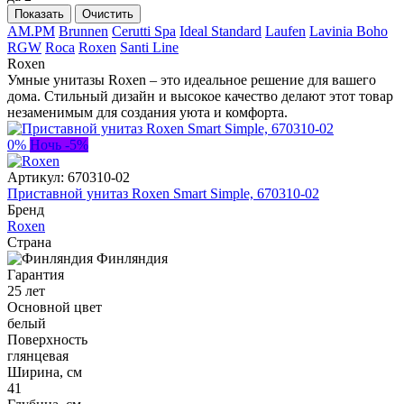
Показать
Очистить
AM.PM
Brunnen
Cerutti Spa
Ideal Standard
Laufen
Lavinia Boho
RGW
Roca
Roxen
Santi Line
Roxen
Умные унитазы Roxen – это идеальное решение для вашего
дома. Стильный дизайн и высокое качество делают этот товар
незаменимым для создания уюта и комфорта.
0%
Ночь -5%
Артикул:
670310-02
Приставной унитаз Roxen Smart Simple, 670310-02
Бренд
Roxen
Страна
Финляндия
Гарантия
25 лет
Основной цвет
белый
Поверхность
глянцевая
Ширина, см
41