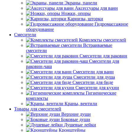
Экраны, панели
Аксессуары для ванн
Ножки, опоры
Карнизы, шторки
Гидромассажное
оборудование
Смесители
Комплекты смесителей
Встраиваемые
смесители
Смесители для раковин
Смесители для
раковин-чаш
Смесители для ванн
Смесители для душа
Смесители для биде
Смесители для кухни
Гигиенические
комплекты
Краны, вентили
Товары для смесителей
Верхние души
Боковые души
Душевые лейки
Кронштейны