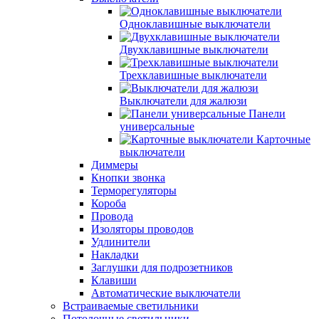
Одноклавишные выключатели
Двухклавишные выключатели
Трехклавишные выключатели
Выключатели для жалюзи
Панели
универсальные
Карточные
выключатели
Диммеры
Кнопки звонка
Терморегуляторы
Короба
Провода
Изоляторы проводов
Удлинители
Накладки
Заглушки для подрозетников
Клавиши
Автоматические выключатели
Встраиваемые светильники
Потолочные светильники