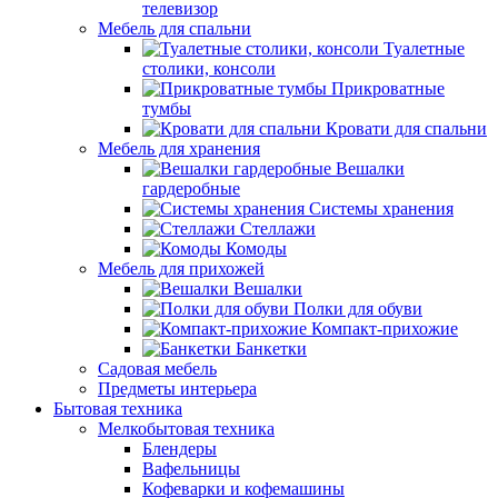
телевизор
Мебель для спальни
Туалетные
столики, консоли
Прикроватные
тумбы
Кровати для спальни
Мебель для хранения
Вешалки
гардеробные
Системы хранения
Стеллажи
Комоды
Мебель для прихожей
Вешалки
Полки для обуви
Компакт-прихожие
Банкетки
Садовая мебель
Предметы интерьера
Бытовая техника
Мелкобытовая техника
Блендеры
Вафельницы
Кофеварки и кофемашины