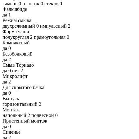
камень
0
пластик
0
стекло
0
Фальшбиде
да
1
Режим смыва
двухрежимный
0
импульсный
2
Форма чаши
полукруглая
2
прямоугольная
0
Компактный
да
0
Безободковый
да
2
Смыв Торнадо
да
0
нет
2
Микролифт
да
2
Для скрытого бачка
да
0
Выпуск
горизонтальный
2
Монтаж
напольный
2
подвесной
0
Пристенный монтаж
да
0
Сиденье
да
2