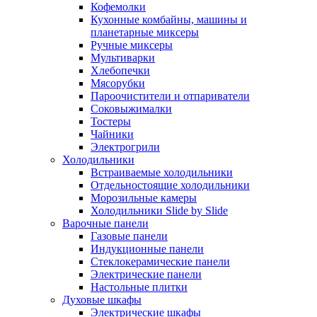
Кофемолки
Кухонные комбайны, машины и
планетарные миксеры
Ручные миксеры
Мультиварки
Хлебопечки
Мясорубки
Пароочистители и отпариватели
Соковыжималки
Тостеры
Чайники
Электрогрили
Холодильники
Встраиваемые холодильники
Отдельностоящие холодильники
Морозильные камеры
Холодильники Slide by Slide
Варочные панели
Газовые панели
Индукционные панели
Стеклокерамические панели
Электрические панели
Настольные плитки
Духовые шкафы
Электрические шкафы