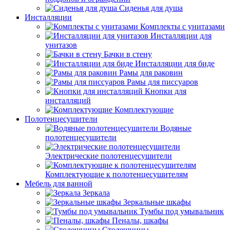
Сиденья для душа
Инсталляции
Комплекты с унитазами
Инсталляции для
унитазов
Бачки в стену
Инсталляции для биде
Рамы для раковин
Рамы для писсуаров
Кнопки для
инсталляций
Комплектующие
Полотенцесушители
Водяные
полотенцесушители
Электрические полотенцесушители
Комплектующие к полотенцесушителям
Мебель для ванной
Зеркала
Зеркальные шкафы
Тумбы под умывальник
Пеналы, шкафы
Столешницы