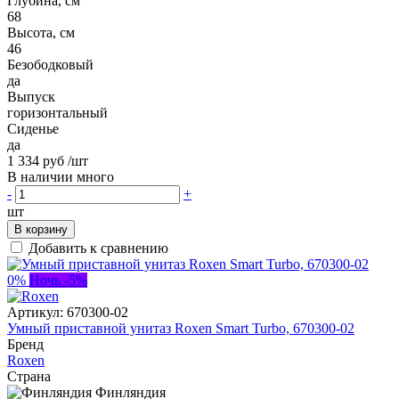
Глубина, см
68
Высота, см
46
Безободковый
да
Выпуск
горизонтальный
Сиденье
да
1 334 руб
/шт
В наличии много
-
+
шт
В корзину
Добавить к сравнению
0%
Ночь -5%
Артикул:
670300-02
Умный приставной унитаз Roxen Smart Turbo, 670300-02
Бренд
Roxen
Страна
Финляндия