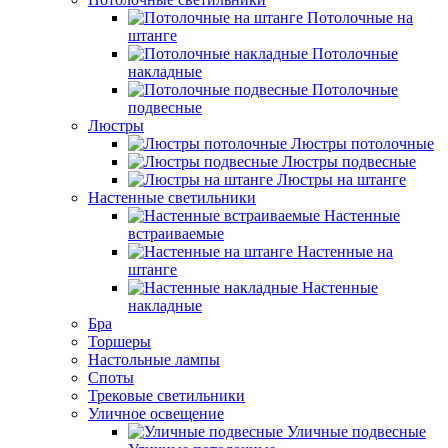
Потолочные на
штанге
Потолочные
накладные
Потолочные
подвесные
Люстры
Люстры потолочные
Люстры подвесные
Люстры на штанге
Настенные светильники
Настенные
встраиваемые
Настенные на
штанге
Настенные
накладные
Бра
Торшеры
Настольные лампы
Споты
Трековые светильники
Уличное освещение
Уличные подвесные