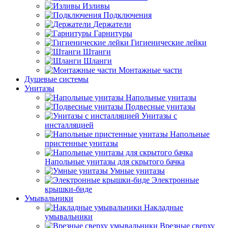
Изливы
Подключения
Держатели
Гарнитуры
Гигиенические лейки
Штанги
Шланги
Монтажные части
Душевые системы
Унитазы
Напольные унитазы
Подвесные унитазы
Унитазы с
инсталляцией
Напольные
пристенные унитазы
Напольные унитазы для скрытого бачка
Умные унитазы
Электронные
крышки-биде
Умывальники
Накладные
умывальники
Врезные сверху