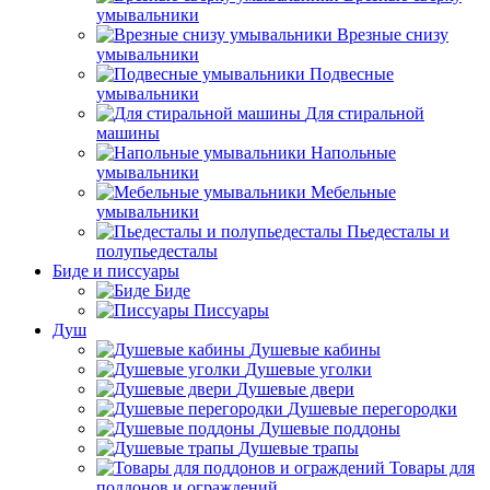
умывальники
Врезные снизу
умывальники
Подвесные
умывальники
Для стиральной
машины
Напольные
умывальники
Мебельные
умывальники
Пьедесталы и
полупьедесталы
Биде и писсуары
Биде
Писсуары
Душ
Душевые кабины
Душевые уголки
Душевые двери
Душевые перегородки
Душевые поддоны
Душевые трапы
Товары для
поддонов и ограждений