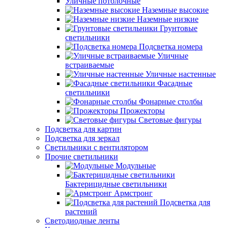
Уличные потолочные
Наземные высокие
Наземные низкие
Грунтовые
светильники
Подсветка номера
Уличные
встраиваемые
Уличные настенные
Фасадные
светильники
Фонарные столбы
Прожекторы
Световые фигуры
Подсветка для картин
Подсветка для зеркал
Светильники с вентилятором
Прочие светильники
Модульные
Бактерицидные светильники
Армстронг
Подсветка для
растений
Светодиодные ленты