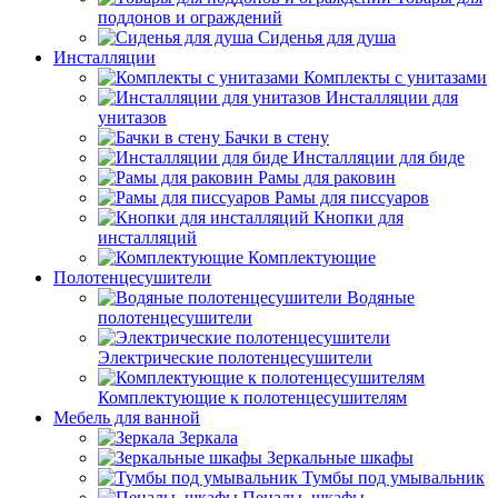
поддонов и ограждений
Сиденья для душа
Инсталляции
Комплекты с унитазами
Инсталляции для
унитазов
Бачки в стену
Инсталляции для биде
Рамы для раковин
Рамы для писсуаров
Кнопки для
инсталляций
Комплектующие
Полотенцесушители
Водяные
полотенцесушители
Электрические полотенцесушители
Комплектующие к полотенцесушителям
Мебель для ванной
Зеркала
Зеркальные шкафы
Тумбы под умывальник
Пеналы, шкафы