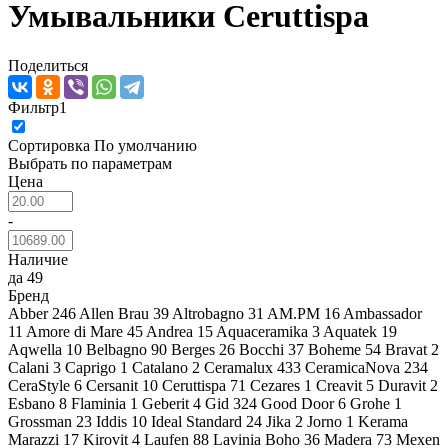
Умывальники Ceruttispa
Поделиться
Фильтр
1
Сортировка
По умолчанию
Выбрать по параметрам
Цена
-
Наличие
да
49
Бренд
Abber
246
Allen Brau
39
Altrobagno
31
AM.PM
16
Ambassador
11
Amore di Mare
45
Andrea
15
Aquaceramika
3
Aquatek
19
Aqwella
10
Belbagno
90
Berges
26
Bocchi
37
Boheme
54
Bravat
2
Calani
3
Caprigo
1
Catalano
2
Ceramalux
433
CeramicaNova
234
CeraStyle
6
Cersanit
10
Ceruttispa
71
Cezares
1
Creavit
5
Duravit
2
Esbano
8
Flaminia
1
Geberit
4
Gid
324
Good Door
6
Grohe
1
Grossman
23
Iddis
10
Ideal Standard
24
Jika
2
Jorno
1
Kerama
Marazzi
17
Kirovit
4
Laufen
88
Lavinia Boho
36
Madera
73
Mexen