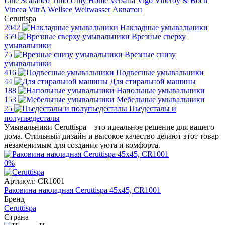
Line
Scarabeo
Timo
Umy Home
Versalia
Vigo
Villeroy & Boch
Vincea
VitrA
Wellsee
Weltwasser
Акватон
Ceruttispa
2042
Накладные умывальники
359
Врезные сверху
умывальники
75
Врезные снизу
умывальники
416
Подвесные умывальники
44
Для стиральной машины
188
Напольные умывальники
153
Мебельные умывальники
25
Пьедесталы и
полупьедесталы
Умывальники Ceruttispa – это идеальное решение для вашего
дома. Стильный дизайн и высокое качество делают этот товар
незаменимым для создания уюта и комфорта.
0%
Артикул:
CR1001
Раковина накладная Ceruttispa 45x45, CR1001
Бренд
Ceruttispa
Страна