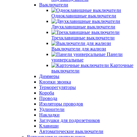
Выключатели
Одноклавишные выключатели
Двухклавишные выключатели
Трехклавишные выключатели
Выключатели для жалюзи
Панели
универсальные
Карточные
выключатели
Диммеры
Кнопки звонка
Терморегуляторы
Короба
Провода
Изоляторы проводов
Удлинители
Накладки
Заглушки для подрозетников
Клавиши
Автоматические выключатели
Встраиваемые светильники