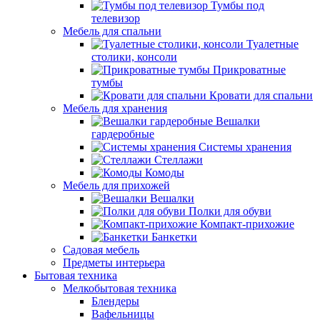
Тумбы под
телевизор
Мебель для спальни
Туалетные
столики, консоли
Прикроватные
тумбы
Кровати для спальни
Мебель для хранения
Вешалки
гардеробные
Системы хранения
Стеллажи
Комоды
Мебель для прихожей
Вешалки
Полки для обуви
Компакт-прихожие
Банкетки
Садовая мебель
Предметы интерьера
Бытовая техника
Мелкобытовая техника
Блендеры
Вафельницы