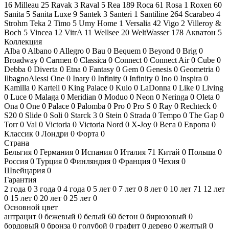
16
Milleau
25
Ravak
3
Raval
5
Rea
189
Roca
61
Rosa
1
Roxen
60
Sanita
5
Sanita Luxe
9
Santek
3
Santeri
1
Santiline
264
Scarabeo
4
Strohm Teka
2
Timo
5
Umy Home
1
Versalia
42
Vigo
2
Villeroy &
Boch
5
Vincea
12
VitrA
11
Wellsee
20
WeltWasser
178
Акватон
5
Коллекция
Alba
0
Albano
0
Allegro
0
Bau
0
Bequem
0
Beyond
0
Brig
0
Broadway
0
Carmen
0
Classica
0
Connect
0
Connect Air
0
Cube
0
Debba
0
Diverta
0
Etna
0
Fantasy
0
Gem
0
Genesis
0
Geometria
0
IlbagnoAlessi One
0
Inary
0
Infinity
0
Infinity
0
Ino
0
Inspira
0
Kamilla
0
Kartell
0
King Palace
0
Kulo
0
LaDonna
0
Like
0
Living
0
Luce
0
Malaga
0
Meridian
0
Moduo
0
Neon
0
Neringa
0
Oleta
0
Ona
0
One
0
Palace
0
Palomba
0
Pro
0
Pro S
0
Ray
0
Rechteck
0
S20
0
Slide
0
Soli
0
Starck 3
0
Stein
0
Strada
0
Tempo
0
The Gap
0
Torr
0
Val
0
Victoria
0
Victoria Nord
0
X-Joy
0
Вега
0
Европа
0
Классик
0
Лондри
0
Форта
0
Страна
Бельгия
0
Германия
0
Испания
0
Италия
71
Китай
0
Польша
0
Россия
0
Турция
0
Финляндия
0
Франция
0
Чехия
0
Швейцария
0
Гарантия
2 года
0
3 года
0
4 года
0
5 лет
0
7 лет
0
8 лет
0
10 лет
71
12 лет
0
15 лет
0
20 лет
0
25 лет
0
Основной цвет
антрацит
0
бежевый
0
белый
60
бетон
0
бирюзовый
0
бордовый
0
бронза
0
голубой
0
графит
0
дерево
0
желтый
0