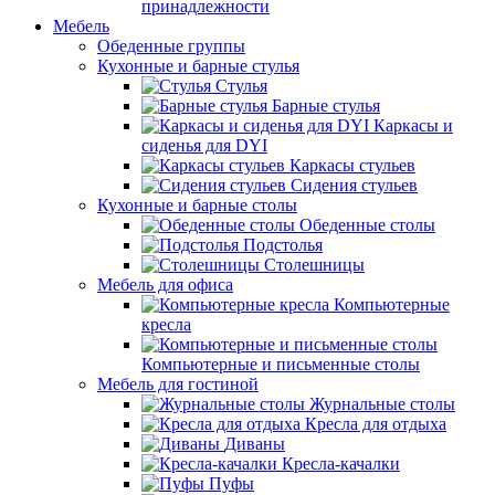
принадлежности
Мебель
Обеденные группы
Кухонные и барные стулья
Стулья
Барные стулья
Каркасы и
сиденья для DYI
Каркасы стульев
Сидения стульев
Кухонные и барные столы
Обеденные столы
Подстолья
Столешницы
Мебель для офиса
Компьютерные
кресла
Компьютерные и письменные столы
Мебель для гостиной
Журнальные столы
Кресла для отдыха
Диваны
Кресла-качалки
Пуфы