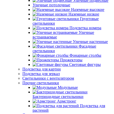
Уличные подвесные
Уличные потолочные
Наземные высокие
Наземные низкие
Грунтовые
светильники
Подсветка номера
Уличные
встраиваемые
Уличные настенные
Фасадные
светильники
Фонарные столбы
Прожекторы
Световые фигуры
Подсветка для картин
Подсветка для зеркал
Светильники с вентилятором
Прочие светильники
Модульные
Бактерицидные светильники
Армстронг
Подсветка для
растений