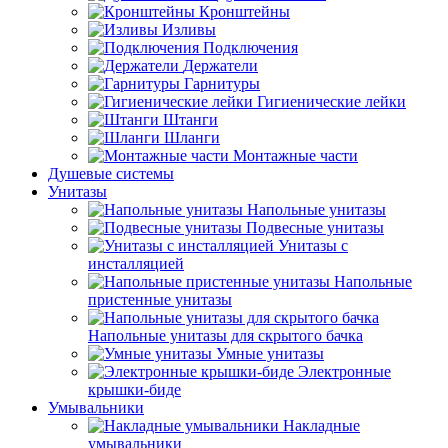
Кронштейны
Изливы
Подключения
Держатели
Гарнитуры
Гигиенические лейки
Штанги
Шланги
Монтажные части
Душевые системы
Унитазы
Напольные унитазы
Подвесные унитазы
Унитазы с
инсталляцией
Напольные
пристенные унитазы
Напольные унитазы для скрытого бачка
Умные унитазы
Электронные
крышки-биде
Умывальники
Накладные
умывальники