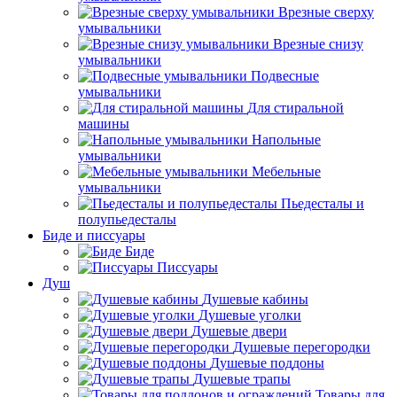
Врезные сверху
умывальники
Врезные снизу
умывальники
Подвесные
умывальники
Для стиральной
машины
Напольные
умывальники
Мебельные
умывальники
Пьедесталы и
полупьедесталы
Биде и писсуары
Биде
Писсуары
Душ
Душевые кабины
Душевые уголки
Душевые двери
Душевые перегородки
Душевые поддоны
Душевые трапы
Товары для