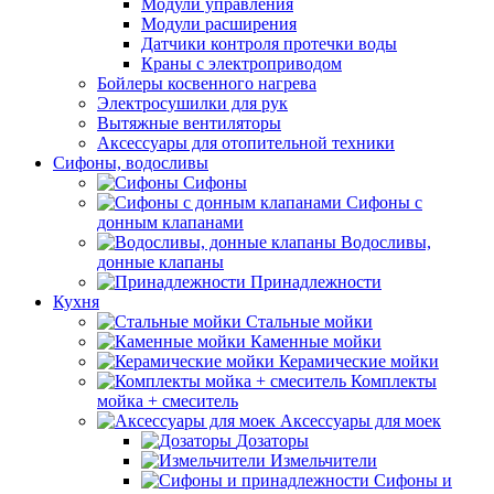
Модули управления
Модули расширения
Датчики контроля протечки воды
Краны с электроприводом
Бойлеры косвенного нагрева
Электросушилки для рук
Вытяжные вентиляторы
Аксессуары для отопительной техники
Сифоны, водосливы
Сифоны
Сифоны с
донным клапанами
Водосливы,
донные клапаны
Принадлежности
Кухня
Стальные мойки
Каменные мойки
Керамические мойки
Комплекты
мойка + смеситель
Аксессуары для моек
Дозаторы
Измельчители
Сифоны и