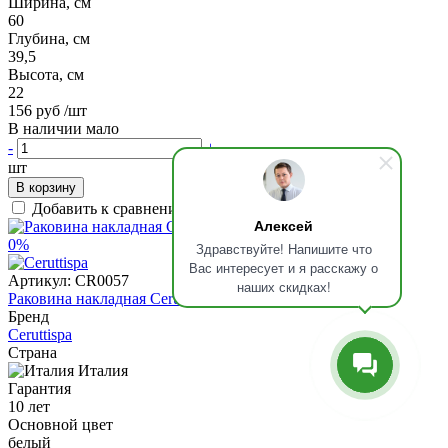
Ширина, см
60
Глубина, см
39,5
Высота, см
22
156 руб
/шт
В наличии мало
-
+
шт
В корзину
Добавить к сравнению
Алексей
0%
Здравствуйте! Напишите что
Вас интересует и я расскажу о
Артикул:
CR0057
наших скидках!
Раковина накладная Ceruttispa 42x42, CR0057
Бренд
Ceruttispa
Страна
Италия
Гарантия
10 лет
Основной цвет
белый