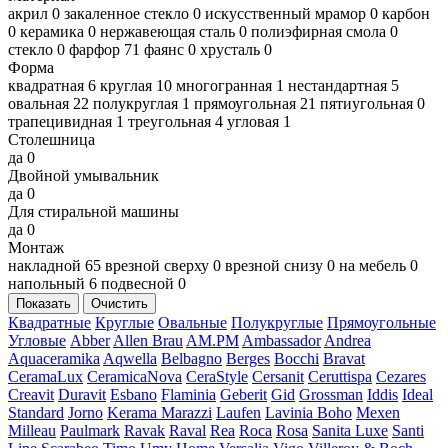
акрил
0
закаленное стекло
0
искусственный мрамор
0
карбон
0
керамика
0
нержавеющая сталь
0
полиэфирная смола
0
стекло
0
фарфор
71
фаянс
0
хрусталь
0
Форма
квадратная
6
круглая
10
многогранная
1
нестандартная
5
овальная
22
полукруглая
1
прямоугольная
21
пятиугольная
0
трапецивидная
1
треугольная
4
угловая
1
Столешница
да
0
Двойной умывальник
да
0
Для стиральной машины
да
0
Монтаж
накладной
65
врезной сверху
0
врезной снизу
0
на мебель
0
напольный
6
подвесной
0
Показать
Очистить
Квадратные
Круглые
Овальные
Полукруглые
Прямоугольные
Угловые
Abber
Allen Brau
AM.PM
Ambassador
Andrea
Aquaceramika
Aqwella
Belbagno
Berges
Bocchi
Bravat
CeramaLux
CeramicaNova
CeraStyle
Cersanit
Ceruttispa
Cezares
Creavit
Duravit
Esbano
Flaminia
Geberit
Gid
Grossman
Iddis
Ideal
Standard
Jorno
Kerama Marazzi
Laufen
Lavinia Boho
Mexen
Milleau
Paulmark
Ravak
Raval
Rea
Roca
Rosa
Sanita Luxe
Santi