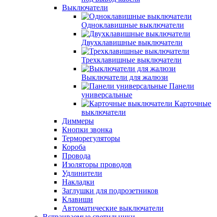
Выключатели
Одноклавишные выключатели
Двухклавишные выключатели
Трехклавишные выключатели
Выключатели для жалюзи
Панели
универсальные
Карточные
выключатели
Диммеры
Кнопки звонка
Терморегуляторы
Короба
Провода
Изоляторы проводов
Удлинители
Накладки
Заглушки для подрозетников
Клавиши
Автоматические выключатели
Встраиваемые светильники