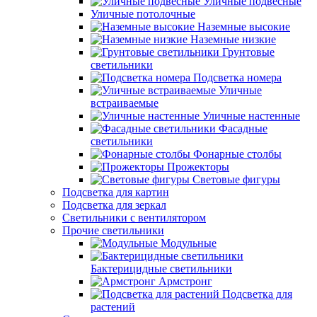
Уличные подвесные
Уличные потолочные
Наземные высокие
Наземные низкие
Грунтовые
светильники
Подсветка номера
Уличные
встраиваемые
Уличные настенные
Фасадные
светильники
Фонарные столбы
Прожекторы
Световые фигуры
Подсветка для картин
Подсветка для зеркал
Светильники с вентилятором
Прочие светильники
Модульные
Бактерицидные светильники
Армстронг
Подсветка для
растений