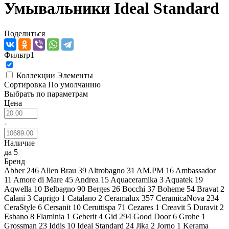
Умывальники Ideal Standard
Поделиться
Фильтр
1
Коллекции
Элементы
Сортировка
По умолчанию
Выбрать по параметрам
Цена
-
Наличие
да
5
Бренд
Abber
246
Allen Brau
39
Altrobagno
31
AM.PM
16
Ambassador
11
Amore di Mare
45
Andrea
15
Aquaceramika
3
Aquatek
19
Aqwella
10
Belbagno
90
Berges
26
Bocchi
37
Boheme
54
Bravat
2
Calani
3
Caprigo
1
Catalano
2
Ceramalux
357
CeramicaNova
234
CeraStyle
6
Cersanit
10
Ceruttispa
71
Cezares
1
Creavit
5
Duravit
2
Esbano
8
Flaminia
1
Geberit
4
Gid
294
Good Door
6
Grohe
1
Grossman
23
Iddis
10
Ideal Standard
24
Jika
2
Jorno
1
Kerama