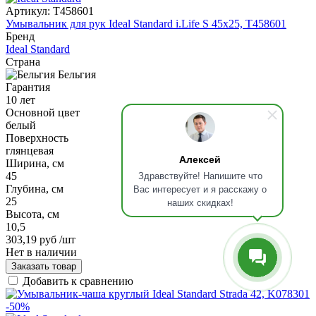
Артикул:
T458601
Умывальник для рук Ideal Standard i.Life S 45x25, T458601
Бренд
Ideal Standard
Страна
Бельгия
Гарантия
10 лет
Основной цвет
белый
Поверхность
глянцевая
Алексей
Ширина, см
Здравствуйте! Напишите что
45
Вас интересует и я расскажу о
Глубина, см
25
наших скидках!
Высота, см
10,5
303,19 руб
/шт
Нет в наличии
Заказать товар
Добавить к сравнению
-50%