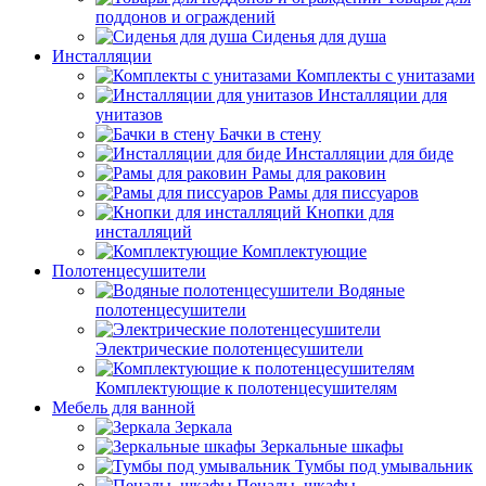
поддонов и ограждений
Сиденья для душа
Инсталляции
Комплекты с унитазами
Инсталляции для
унитазов
Бачки в стену
Инсталляции для биде
Рамы для раковин
Рамы для писсуаров
Кнопки для
инсталляций
Комплектующие
Полотенцесушители
Водяные
полотенцесушители
Электрические полотенцесушители
Комплектующие к полотенцесушителям
Мебель для ванной
Зеркала
Зеркальные шкафы
Тумбы под умывальник
Пеналы, шкафы