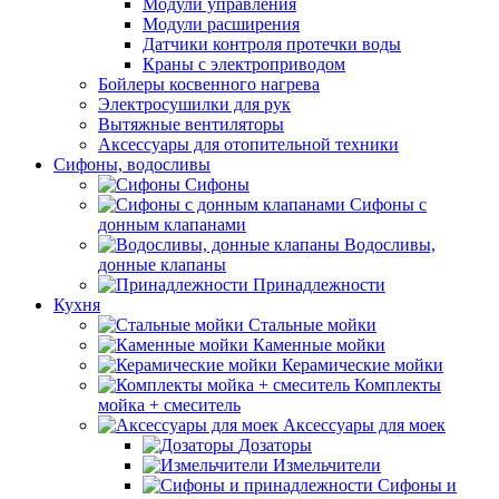
Модули управления
Модули расширения
Датчики контроля протечки воды
Краны с электроприводом
Бойлеры косвенного нагрева
Электросушилки для рук
Вытяжные вентиляторы
Аксессуары для отопительной техники
Сифоны, водосливы
Сифоны
Сифоны с
донным клапанами
Водосливы,
донные клапаны
Принадлежности
Кухня
Стальные мойки
Каменные мойки
Керамические мойки
Комплекты
мойка + смеситель
Аксессуары для моек
Дозаторы
Измельчители
Сифоны и