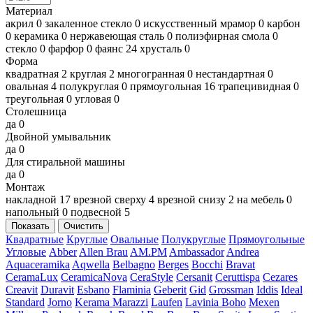
Материал
акрил
0
закаленное стекло
0
искусственный мрамор
0
карбон
0
керамика
0
нержавеющая сталь
0
полиэфирная смола
0
стекло
0
фарфор
0
фаянс
24
хрусталь
0
Форма
квадратная
2
круглая
2
многогранная
0
нестандартная
0
овальная
4
полукруглая
0
прямоугольная
16
трапецивидная
0
треугольная
0
угловая
0
Столешница
да
0
Двойной умывальник
да
0
Для стиральной машины
да
0
Монтаж
накладной
17
врезной сверху
4
врезной снизу
2
на мебель
0
напольный
0
подвесной
5
Показать
Очистить
Квадратные
Круглые
Овальные
Полукруглые
Прямоугольные
Угловые
Abber
Allen Brau
AM.PM
Ambassador
Andrea
Aquaceramika
Aqwella
Belbagno
Berges
Bocchi
Bravat
CeramaLux
CeramicaNova
CeraStyle
Cersanit
Ceruttispa
Cezares
Creavit
Duravit
Esbano
Flaminia
Geberit
Gid
Grossman
Iddis
Ideal
Standard
Jorno
Kerama Marazzi
Laufen
Lavinia Boho
Mexen