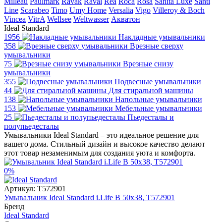
Milleau
Paulmark
Ravak
Raval
Rea
Roca
Rosa
Sanita Luxe
Santi
Line
Scarabeo
Timo
Umy Home
Versalia
Vigo
Villeroy & Boch
Vincea
VitrA
Wellsee
Weltwasser
Акватон
Ideal Standard
1956
Накладные умывальники
358
Врезные сверху
умывальники
75
Врезные снизу
умывальники
355
Подвесные умывальники
44
Для стиральной машины
138
Напольные умывальники
153
Мебельные умывальники
25
Пьедесталы и
полупьедесталы
Умывальники Ideal Standard – это идеальное решение для
вашего дома. Стильный дизайн и высокое качество делают
этот товар незаменимым для создания уюта и комфорта.
0%
Артикул:
T572901
Умывальник Ideal Standard i.Life B 50x38, T572901
Бренд
Ideal Standard