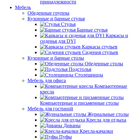
принадлежности
Мебель
Обеденные группы
Кухонные и барные стулья
Стулья
Барные стулья
Каркасы и
сиденья для DYI
Каркасы стульев
Сидения стульев
Кухонные и барные столы
Обеденные столы
Подстолья
Столешницы
Мебель для офиса
Компьютерные
кресла
Компьютерные и письменные столы
Мебель для гостиной
Журнальные столы
Кресла для отдыха
Диваны
Кресла-качалки
Пуфы