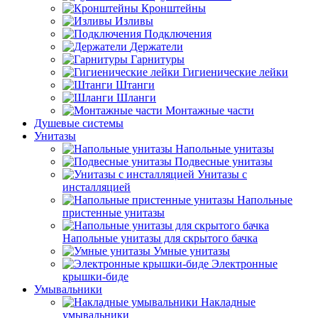
Кронштейны
Изливы
Подключения
Держатели
Гарнитуры
Гигиенические лейки
Штанги
Шланги
Монтажные части
Душевые системы
Унитазы
Напольные унитазы
Подвесные унитазы
Унитазы с
инсталляцией
Напольные
пристенные унитазы
Напольные унитазы для скрытого бачка
Умные унитазы
Электронные
крышки-биде
Умывальники
Накладные
умывальники