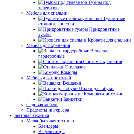
Тумбы под
телевизор
Мебель для спальни
Туалетные
столики, консоли
Прикроватные
тумбы
Кровати для спальни
Мебель для хранения
Вешалки
гардеробные
Системы хранения
Стеллажи
Комоды
Мебель для прихожей
Вешалки
Полки для обуви
Компакт-прихожие
Банкетки
Садовая мебель
Предметы интерьера
Бытовая техника
Мелкобытовая техника
Блендеры
Вафельницы