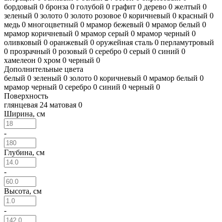
бордовый
0
бронза
0
голубой
0
графит
0
дерево
0
желтый
0
зеленый
0
золото
0
золото розовое
0
коричневый
0
красный
0
медь
0
многоцветный
0
мрамор бежевый
0
мрамор белый
0
мрамор коричневый
0
мрамор серый
0
мрамор черный
0
оливковый
0
оранжевый
0
оружейная сталь
0
перламутровый
0
прозрачный
0
розовый
0
серебро
0
серый
0
синий
0
хамелеон
0
хром
0
черный
0
Дополнительные цвета
белый
0
зеленый
0
золото
0
коричневый
0
мрамор белый
0
мрамор черный
0
серебро
0
синий
0
черный
0
Поверхность
глянцевая
24
матовая
0
Ширина, см
-
Глубина, см
-
Высота, см
-