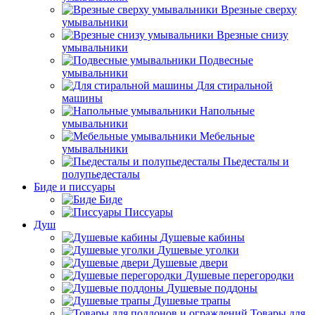
Врезные сверху
умывальники
Врезные снизу
умывальники
Подвесные
умывальники
Для стиральной
машины
Напольные
умывальники
Мебельные
умывальники
Пьедесталы и
полупьедесталы
Биде и писсуары
Биде
Писсуары
Душ
Душевые кабины
Душевые уголки
Душевые двери
Душевые перегородки
Душевые поддоны
Душевые трапы
Товары для