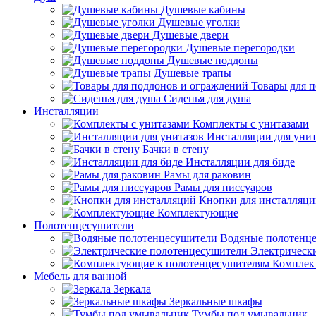
Душевые кабины
Душевые уголки
Душевые двери
Душевые перегородки
Душевые поддоны
Душевые трапы
Товары для 
Сиденья для душа
Инсталляции
Комплекты с унитазами
Инсталляции для унит
Бачки в стену
Инсталляции для биде
Рамы для раковин
Рамы для писсуаров
Кнопки для инсталляц
Комплектующие
Полотенцесушители
Водяные полотенц
Электрическ
Комплек
Мебель для ванной
Зеркала
Зеркальные шкафы
Тумбы под умывальник