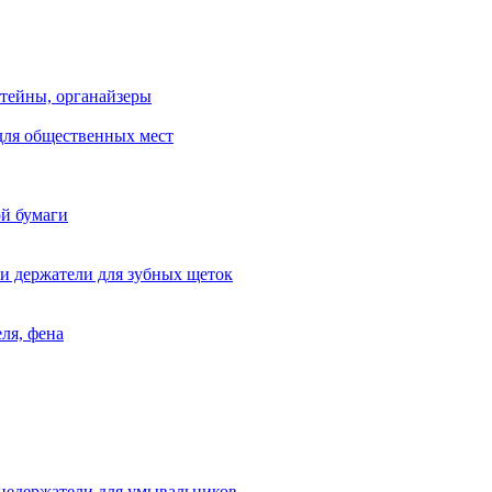
тейны, органайзеры
для общественных мест
ой бумаги
и держатели для зубных щеток
ля, фена
цедержатели для умывальников