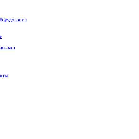
борудование
ли
вин-чаш
екты