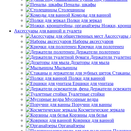
Пеналы, шкафы
Столешницы
Комоды для ванной
Полки для зеркал
Ножки, кронш
Аксессуары для ванной и туалета
Аксессуары 
Наборы аксессуаров
Крючки для полотенец
Держатели полотенец
Держатели туалетн
Дозаторы для мыла
Мыльницы
Стаканы 
Полки для ванной
Ершики для унитаза
Держатели освежите
Туалетные стойки
Мусорные ведра
Поручни для ванны
Косметические зеркала
Корзины для белья
Коврики для ванной
Органайзеры
Полотен