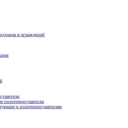
поддонов и ограждений
азов
ий
есушители
ие полотенцесушители
тующие к полотенцесушителям