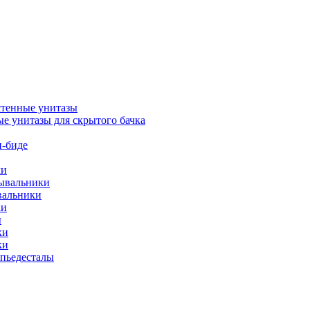
тенные унитазы
е унитазы для скрытого бачка
-биде
ки
мывальники
вальники
ки
ы
ки
ки
упьедесталы