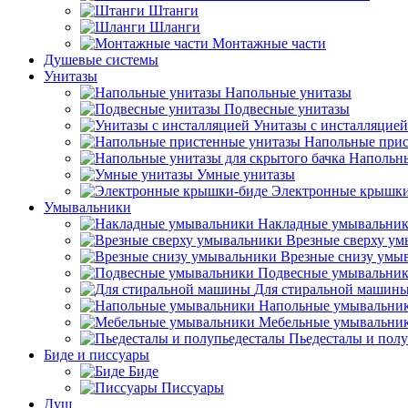
Штанги
Шланги
Монтажные части
Душевые системы
Унитазы
Напольные унитазы
Подвесные унитазы
Унитазы с инсталляцией
Напольные прис
Напольны
Умные унитазы
Электронные крышки
Умывальники
Накладные умывальни
Врезные сверху у
Врезные снизу умы
Подвесные умывальни
Для стиральной машин
Напольные умывальни
Мебельные умывальни
Пьедесталы и пол
Биде и писсуары
Биде
Писсуары
Душ