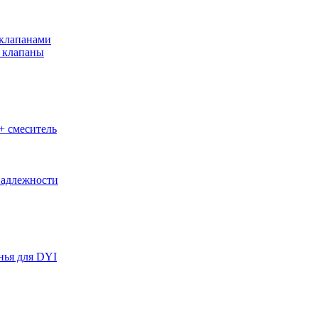
клапанами
 клапаны
+ смеситель
адлежности
нья для DYI