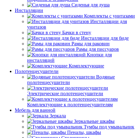
Сиденья для душа
Инсталляции
Комплекты с унитазами
Инсталляции для
унитазов
Бачки в стену
Инсталляции для биде
Рамы для раковин
Рамы для писсуаров
Кнопки для
инсталляций
Комплектующие
Полотенцесушители
Водяные
полотенцесушители
Электрические полотенцесушители
Комплектующие к полотенцесушителям
Мебель для ванной
Зеркала
Зеркальные шкафы
Тумбы под умывальник
Пеналы, шкафы
Столешницы