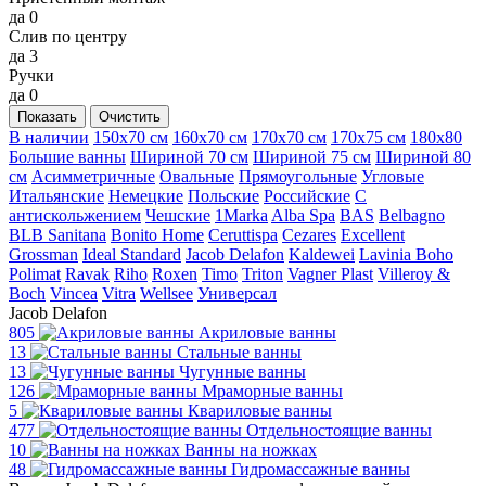
да
0
Слив по центру
да
3
Ручки
да
0
Показать
Очистить
В наличии
150x70 см
160x70 см
170x70 см
170x75 см
180x80
Большие ванны
Шириной 70 см
Шириной 75 см
Шириной 80
см
Асимметричные
Овальные
Прямоугольные
Угловые
Итальянские
Немецкие
Польские
Российские
С
антискольжением
Чешские
1Marka
Alba Spa
BAS
Belbagno
BLB Sanitana
Bonito Home
Ceruttispa
Cezares
Excellent
Grossman
Ideal Standard
Jacob Delafon
Kaldewei
Lavinia Boho
Polimat
Ravak
Riho
Roxen
Timo
Triton
Vagner Plast
Villeroy &
Boch
Vincea
Vitra
Wellsee
Универсал
Jacob Delafon
805
Акриловые ванны
13
Стальные ванны
13
Чугунные ванны
126
Мраморные ванны
5
Квариловые ванны
477
Отдельностоящие ванны
10
Ванны на ножках
48
Гидромассажные ванны