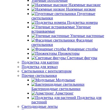
Уличные потолочные
Наземные высокие
Наземные низкие
Грунтовые
светильники
Подсветка номера
Уличные
встраиваемые
Уличные настенные
Фасадные
светильники
Фонарные столбы
Прожекторы
Световые фигуры
Подсветка для картин
Подсветка для зеркал
Светильники с вентилятором
Прочие светильники
Модульные
Бактерицидные светильники
Армстронг
Подсветка для
растений
Светодиодные ленты