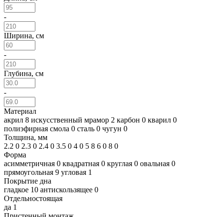
-
Ширина, см
-
Глубина, см
-
Материал
акрил
8
искусственный мрамор
2
карбон
0
кварил
0
полиэфирная смола
0
сталь
0
чугун
0
Толщина, мм
2.2
0
2.3
0
2.4
0
3.5
0
4
0
5
8
6
0
8
0
Форма
асимметричная
0
квадратная
0
круглая
0
овальная
0
прямоугольная
9
угловая
1
Покрытие дна
гладкое
10
антискользящее
0
Отдельностоящая
да
1
Пристенный монтаж