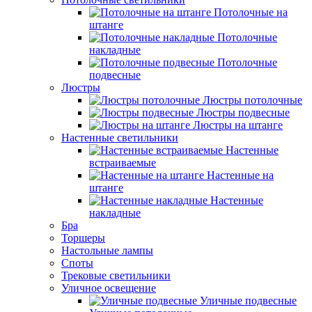
Потолочные на
штанге
Потолочные
накладные
Потолочные
подвесные
Люстры
Люстры потолочные
Люстры подвесные
Люстры на штанге
Настенные светильники
Настенные
встраиваемые
Настенные на
штанге
Настенные
накладные
Бра
Торшеры
Настольные лампы
Споты
Трековые светильники
Уличное освещение
Уличные подвесные