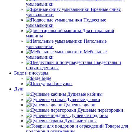
умывальники
Врезные снизу
умывальники
Подвесные
умывальники
Для стиральной
машины
Напольные
умывальники
Мебельные
умывальники
Пьедесталы и
полупьедесталы
Биде и писсуары
Биде
Писсуары
Душ
Душевые кабины
Душевые уголки
Душевые двери
Душевые перегородки
Душевые поддоны
Душевые трапы
Товары для
поддонов и ограждений