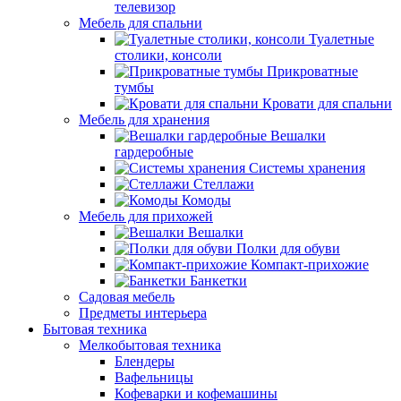
телевизор
Мебель для спальни
Туалетные
столики, консоли
Прикроватные
тумбы
Кровати для спальни
Мебель для хранения
Вешалки
гардеробные
Системы хранения
Стеллажи
Комоды
Мебель для прихожей
Вешалки
Полки для обуви
Компакт-прихожие
Банкетки
Садовая мебель
Предметы интерьера
Бытовая техника
Мелкобытовая техника
Блендеры
Вафельницы
Кофеварки и кофемашины