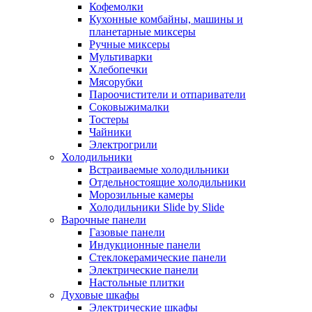
Кофемолки
Кухонные комбайны, машины и
планетарные миксеры
Ручные миксеры
Мультиварки
Хлебопечки
Мясорубки
Пароочистители и отпариватели
Соковыжималки
Тостеры
Чайники
Электрогрили
Холодильники
Встраиваемые холодильники
Отдельностоящие холодильники
Морозильные камеры
Холодильники Slide by Slide
Варочные панели
Газовые панели
Индукционные панели
Стеклокерамические панели
Электрические панели
Настольные плитки
Духовые шкафы
Электрические шкафы