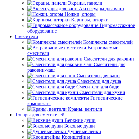
Экраны, панели
Аксессуары для ванн
Ножки, опоры
Карнизы, шторки
Гидромассажное
оборудование
Смесители
Комплекты смесителей
Встраиваемые
смесители
Смесители для раковин
Смесители для
раковин-чаш
Смесители для ванн
Смесители для душа
Смесители для биде
Смесители для кухни
Гигиенические
комплекты
Краны, вентили
Товары для смесителей
Верхние души
Боковые души
Душевые лейки
Кронштейны