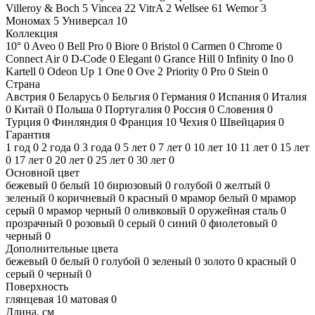
Villeroy & Boch
5
Vincea
22
VitrA
2
Wellsee
61
Wemor
3
Мономах
5
Универсал
10
Коллекция
10°
0
Aveo
0
Bell Pro
0
Biore
0
Bristol
0
Carmen
0
Chrome
0
Connect Air
0
D-Code
0
Elegant
0
Grance Hill
0
Infinity
0
Ino
0
Kartell
0
Odeon Up
1
One
0
Ove
2
Priority
0
Pro
0
Stein
0
Страна
Австрия
0
Беларусь
0
Бельгия
0
Германия
0
Испания
0
Италия
0
Китай
0
Польша
0
Португалия
0
Россия
0
Словения
0
Турция
0
Финляндия
0
Франция
10
Чехия
0
Швейцария
0
Гарантия
1 год
0
2 года
0
3 года
0
5 лет
0
7 лет
0
10 лет
10
11 лет
0
15 лет
0
17 лет
0
20 лет
0
25 лет
0
30 лет
0
Основной цвет
бежевый
0
белый
10
бирюзовый
0
голубой
0
желтый
0
зеленый
0
коричневый
0
красный
0
мрамор белый
0
мрамор
серый
0
мрамор черный
0
оливковый
0
оружейная сталь
0
прозрачный
0
розовый
0
серый
0
синий
0
фиолетовый
0
черный
0
Дополнительные цвета
бежевый
0
белый
0
голубой
0
зеленый
0
золото
0
красный
0
серый
0
черный
0
Поверхность
глянцевая
10
матовая
0
Длина, см