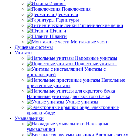
Изливы
Подключения
Держатели
Гарнитуры
Гигиенические лейки
Штанги
Шланги
Монтажные части
Душевые системы
Унитазы
Напольные унитазы
Подвесные унитазы
Унитазы с
инсталляцией
Напольные
пристенные унитазы
Напольные унитазы для скрытого бачка
Умные унитазы
Электронные
крышки-биде
Умывальники
Накладные
умывальники
Врезные сверху