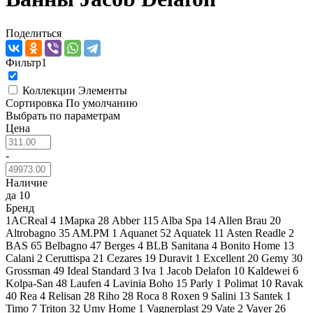
Поделиться
Фильтр
1
Коллекции
Элементы
Сортировка
По умолчанию
Выбрать по параметрам
Цена
-
Наличие
да
10
Бренд
1ACReal
4
1Марка
28
Abber
115
Alba Spa
14
Allen Brau
20
Altrobagno
35
AM.PM
1
Aquanet
52
Aquatek
11
Asten Readle
2
BAS
65
Belbagno
47
Berges
4
BLB Sanitana
4
Bonito Home
13
Calani
2
Ceruttispa
21
Cezares
19
Duravit
1
Excellent
20
Gemy
30
Grossman
49
Ideal Standard
3
Iva
1
Jacob Delafon
10
Kaldewei
6
Kolpa-San
48
Laufen
4
Lavinia Boho
15
Parly
1
Polimat
10
Ravak
40
Rea
4
Relisan
28
Riho
28
Roca
8
Roxen
9
Salini
13
Santek
1
Timo
7
Triton
32
Umy Home
1
Vagnerplast
29
Vate
2
Vayer
26