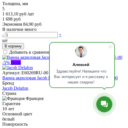
Толщина, мм
5
1 613,10 руб
/шт
1 698 руб
Экономия 84,90 руб
В наличии много
-
+
шт
В корзину
Добавить к сравнению
-5%
Ночь
Алексей
Здравствуйте! Напишите что
Артикул:
E60269RU-00
Вас интересует и я расскажу о
Ванна акриловая Jacob Delafon Evok 180x80, E60269RU-00
наших скидках!
Бренд
Jacob Delafon
Страна
Франция
Гарантия
10 лет
Основной цвет
белый
Поверхность