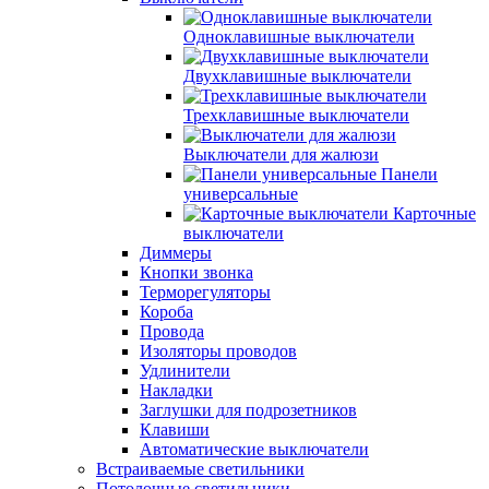
Одноклавишные выключатели
Двухклавишные выключатели
Трехклавишные выключатели
Выключатели для жалюзи
Панели
универсальные
Карточные
выключатели
Диммеры
Кнопки звонка
Терморегуляторы
Короба
Провода
Изоляторы проводов
Удлинители
Накладки
Заглушки для подрозетников
Клавиши
Автоматические выключатели
Встраиваемые светильники
Потолочные светильники