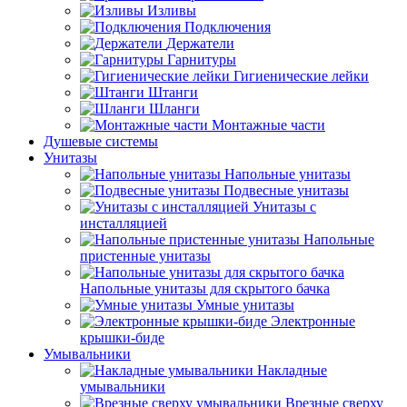
Изливы
Подключения
Держатели
Гарнитуры
Гигиенические лейки
Штанги
Шланги
Монтажные части
Душевые системы
Унитазы
Напольные унитазы
Подвесные унитазы
Унитазы с
инсталляцией
Напольные
пристенные унитазы
Напольные унитазы для скрытого бачка
Умные унитазы
Электронные
крышки-биде
Умывальники
Накладные
умывальники
Врезные сверху