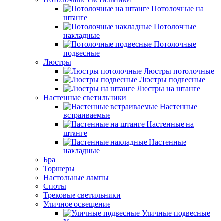
Потолочные на
штанге
Потолочные
накладные
Потолочные
подвесные
Люстры
Люстры потолочные
Люстры подвесные
Люстры на штанге
Настенные светильники
Настенные
встраиваемые
Настенные на
штанге
Настенные
накладные
Бра
Торшеры
Настольные лампы
Споты
Трековые светильники
Уличное освещение
Уличные подвесные