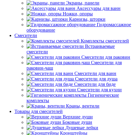
Экраны, панели
Аксессуары для ванн
Ножки, опоры
Карнизы, шторки
Гидромассажное
оборудование
Смесители
Комплекты смесителей
Встраиваемые
смесители
Смесители для раковин
Смесители для
раковин-чаш
Смесители для ванн
Смесители для душа
Смесители для биде
Смесители для кухни
Гигиенические
комплекты
Краны, вентили
Товары для смесителей
Верхние души
Боковые души
Душевые лейки
Кронштейны