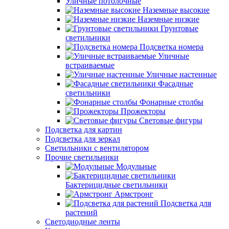
Уличные потолочные
Наземные высокие
Наземные низкие
Грунтовые
светильники
Подсветка номера
Уличные
встраиваемые
Уличные настенные
Фасадные
светильники
Фонарные столбы
Прожекторы
Световые фигуры
Подсветка для картин
Подсветка для зеркал
Светильники с вентилятором
Прочие светильники
Модульные
Бактерицидные светильники
Армстронг
Подсветка для
растений
Светодиодные ленты