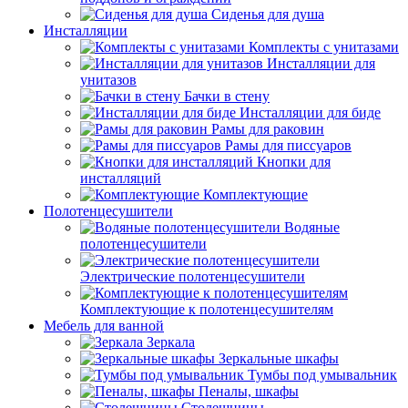
Сиденья для душа
Инсталляции
Комплекты с унитазами
Инсталляции для
унитазов
Бачки в стену
Инсталляции для биде
Рамы для раковин
Рамы для писсуаров
Кнопки для
инсталляций
Комплектующие
Полотенцесушители
Водяные
полотенцесушители
Электрические полотенцесушители
Комплектующие к полотенцесушителям
Мебель для ванной
Зеркала
Зеркальные шкафы
Тумбы под умывальник
Пеналы, шкафы
Столешницы