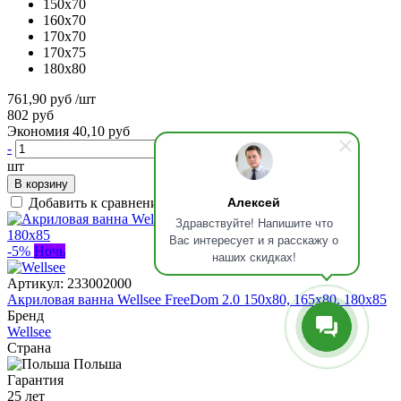
150x70
160x70
170x70
170x75
180x80
761,90 руб
/шт
802 руб
Экономия 40,10 руб
-
+
шт
В корзину
Алексей
Добавить к сравнению
Здравствуйте! Напишите что
Вас интересует и я расскажу о
-5%
Ночь
наших скидках!
Артикул:
233002000
Акриловая ванна Wellsee FreeDom 2.0 150x80, 165x80, 180x85
Бренд
Wellsee
Страна
Польша
Гарантия
25 лет