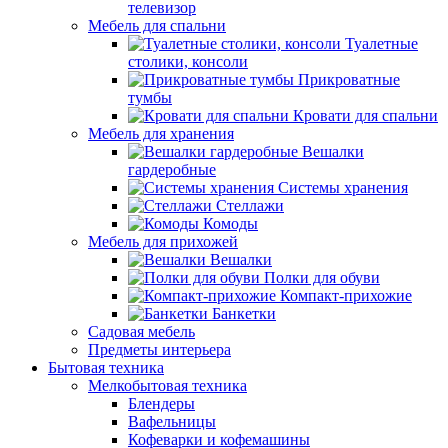
телевизор
Мебель для спальни
Туалетные
столики, консоли
Прикроватные
тумбы
Кровати для спальни
Мебель для хранения
Вешалки
гардеробные
Системы хранения
Стеллажи
Комоды
Мебель для прихожей
Вешалки
Полки для обуви
Компакт-прихожие
Банкетки
Садовая мебель
Предметы интерьера
Бытовая техника
Мелкобытовая техника
Блендеры
Вафельницы
Кофеварки и кофемашины