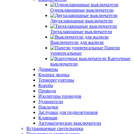
Одноклавишные выключатели
Двухклавишные выключатели
Трехклавишные выключатели
Выключатели для жалюзи
Панели
универсальные
Карточные
выключатели
Диммеры
Кнопки звонка
Терморегуляторы
Короба
Провода
Изоляторы проводов
Удлинители
Накладки
Заглушки для подрозетников
Клавиши
Автоматические выключатели
Встраиваемые светильники
Потолочные светильники