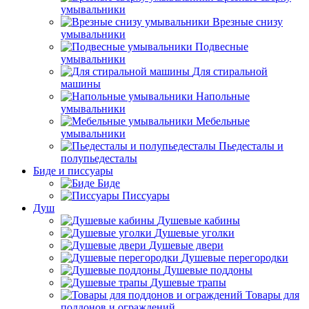
умывальники
Врезные снизу
умывальники
Подвесные
умывальники
Для стиральной
машины
Напольные
умывальники
Мебельные
умывальники
Пьедесталы и
полупьедесталы
Биде и писсуары
Биде
Писсуары
Душ
Душевые кабины
Душевые уголки
Душевые двери
Душевые перегородки
Душевые поддоны
Душевые трапы
Товары для
поддонов и ограждений