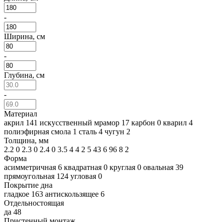
-
Ширина, см
-
Глубина, см
-
Материал
акрил
141
искусственный мрамор
17
карбон
0
кварил
4
полиэфирная смола
1
сталь
4
чугун
2
Толщина, мм
2.2
0
2.3
0
2.4
0
3.5
4
4
2
5
43
6
96
8
2
Форма
асимметричная
6
квадратная
0
круглая
0
овальная
39
прямоугольная
124
угловая
0
Покрытие дна
гладкое
163
антискользящее
6
Отдельностоящая
да
48
Пристенный монтаж