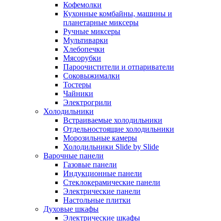
Кофемолки
Кухонные комбайны, машины и
планетарные миксеры
Ручные миксеры
Мультиварки
Хлебопечки
Мясорубки
Пароочистители и отпариватели
Соковыжималки
Тостеры
Чайники
Электрогрили
Холодильники
Встраиваемые холодильники
Отдельностоящие холодильники
Морозильные камеры
Холодильники Slide by Slide
Варочные панели
Газовые панели
Индукционные панели
Стеклокерамические панели
Электрические панели
Настольные плитки
Духовые шкафы
Электрические шкафы