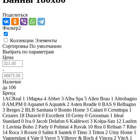
Поделиться
Фильтр
2
Коллекции
Элементы
Сортировка
По умолчанию
Выбрать по параметрам
Цена
-
Наличие
да
106
Бренд
1ACReal
1
1Марка
4
Abber
3
Alba Spa
5
Allen Brau
1
Altrobagno
0
AM.PM
0
Aquanet
6
Aquatek
2
Asten Readle
0
BAS
9
Belbagno
3
Berges
2
BLB Sanitana
0
Bonito Home
3
Calani
0
Ceruttispa
1
Cezares
18
Duravit
0
Excellent
10
Gemy
0
Grossman
1
Ideal
Standard
0
Iva
0
Jacob Delafon
6
Kaldewei
3
Kolpa-San
12
Laufen
1
Lavinia Boho
2
Parly
0
Polimat
4
Ravak
10
Rea
0
Relisan
7
Riho
14
Roca
3
Roxen
0
Salini
8
Santek
0
Timo
3
Triton
2
Umy Home
1
Vagnerplast
4
Vate
0
Vayer
5
Villeroy & Boch
4
Vincea
2
VitrA
1