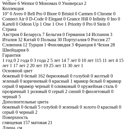
Wellsee
6
Wemor
0
Мономах
0
Универсал
2
Коллекция
10°
0
Aveo
0
Bell Pro
0
Biore
0
Bristol
0
Carmen
0
Chrome
0
Connect Air
0
D-Code
0
Elegant
0
Grance Hill
0
Infinity
0
Ino
0
Kartell
0
Odeon Up
1
One
1
Ove
1
Priority
0
Pro
0
Stein
0
Страна
Австрия
0
Беларусь
7
Бельгия
0
Германия
14
Испания
3
Италия
32
Китай
0
Польша
30
Португалия
0
Россия
27
Словения
12
Турция
1
Финляндия
3
Франция
6
Чехия
28
Швейцария
6
Гарантия
1 год
0
2 года
0
3 года
2
5 лет
14
7 лет
0
10 лет
115
11 лет
4
15
лет
1
17 лет
2
20 лет
19
25 лет
11
30 лет
1
Основной цвет
бежевый
0
белый
162
бирюзовый
0
голубой
0
желтый
0
зеленый
0
коричневый
0
красный
1
мрамор белый
0
мрамор
серый
0
мрамор черный
0
оливковый
0
оружейная сталь
0
прозрачный
1
розовый
0
серый
2
синий
0
фиолетовый
0
черный
5
Дополнительные цвета
бежевый
0
белый
5
голубой
0
зеленый
0
золото
0
красный
0
серый
0
черный
2
Поверхность
глянцевая
157
матовая
21
Длина, см