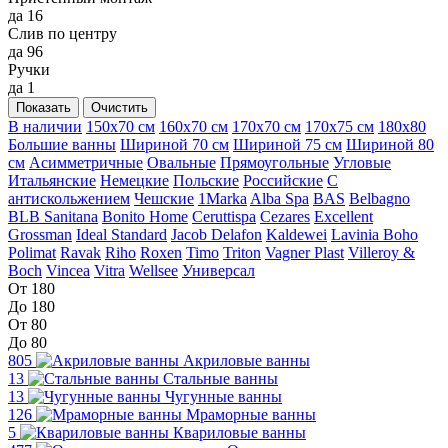
да
16
Слив по центру
да
96
Ручки
да
1
Показать
Очистить
В наличии
150x70 см
160x70 см
170x70 см
170x75 см
180x80
Большие ванны
Шириной 70 см
Шириной 75 см
Шириной 80
см
Асимметричные
Овальные
Прямоугольные
Угловые
Итальянские
Немецкие
Польские
Российские
С
антискольжением
Чешские
1Marka
Alba Spa
BAS
Belbagno
BLB Sanitana
Bonito Home
Ceruttispa
Cezares
Excellent
Grossman
Ideal Standard
Jacob Delafon
Kaldewei
Lavinia Boho
Polimat
Ravak
Riho
Roxen
Timo
Triton
Vagner Plast
Villeroy &
Boch
Vincea
Vitra
Wellsee
Универсал
От 180
До 180
От 80
До 80
805
Акриловые ванны
13
Стальные ванны
13
Чугунные ванны
126
Мраморные ванны
5
Квариловые ванны