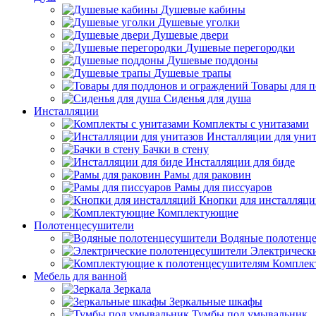
Душевые кабины
Душевые уголки
Душевые двери
Душевые перегородки
Душевые поддоны
Душевые трапы
Товары для 
Сиденья для душа
Инсталляции
Комплекты с унитазами
Инсталляции для унит
Бачки в стену
Инсталляции для биде
Рамы для раковин
Рамы для писсуаров
Кнопки для инсталляц
Комплектующие
Полотенцесушители
Водяные полотенц
Электрическ
Комплек
Мебель для ванной
Зеркала
Зеркальные шкафы
Тумбы под умывальник