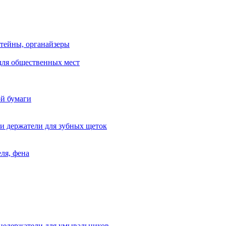
тейны, органайзеры
для общественных мест
ой бумаги
и держатели для зубных щеток
ля, фена
цедержатели для умывальников