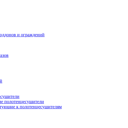
поддонов и ограждений
азов
ий
есушители
ие полотенцесушители
тующие к полотенцесушителям