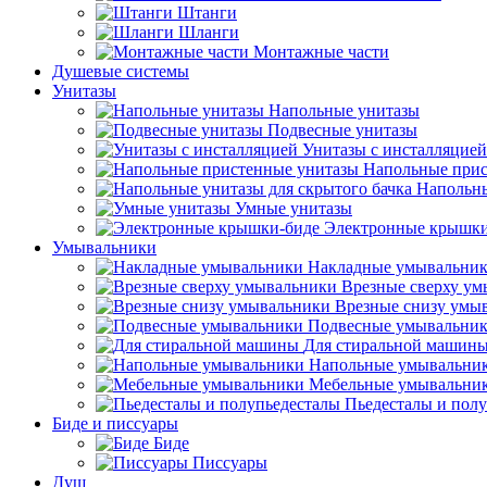
Штанги
Шланги
Монтажные части
Душевые системы
Унитазы
Напольные унитазы
Подвесные унитазы
Унитазы с инсталляцией
Напольные прис
Напольны
Умные унитазы
Электронные крышки
Умывальники
Накладные умывальни
Врезные сверху у
Врезные снизу умы
Подвесные умывальни
Для стиральной машин
Напольные умывальни
Мебельные умывальни
Пьедесталы и пол
Биде и писсуары
Биде
Писсуары
Душ