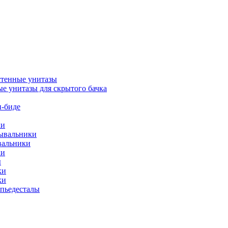
тенные унитазы
е унитазы для скрытого бачка
-биде
ки
мывальники
вальники
ки
ы
ки
ки
упьедесталы