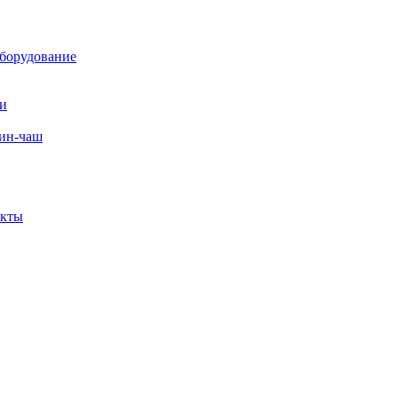
борудование
ли
вин-чаш
екты