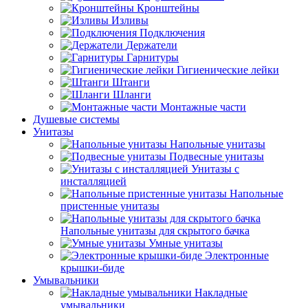
Кронштейны
Изливы
Подключения
Держатели
Гарнитуры
Гигиенические лейки
Штанги
Шланги
Монтажные части
Душевые системы
Унитазы
Напольные унитазы
Подвесные унитазы
Унитазы с
инсталляцией
Напольные
пристенные унитазы
Напольные унитазы для скрытого бачка
Умные унитазы
Электронные
крышки-биде
Умывальники
Накладные
умывальники