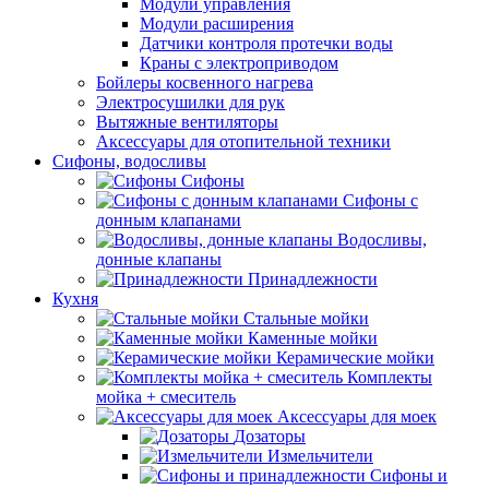
Модули управления
Модули расширения
Датчики контроля протечки воды
Краны с электроприводом
Бойлеры косвенного нагрева
Электросушилки для рук
Вытяжные вентиляторы
Аксессуары для отопительной техники
Сифоны, водосливы
Сифоны
Сифоны с
донным клапанами
Водосливы,
донные клапаны
Принадлежности
Кухня
Стальные мойки
Каменные мойки
Керамические мойки
Комплекты
мойка + смеситель
Аксессуары для моек
Дозаторы
Измельчители
Сифоны и