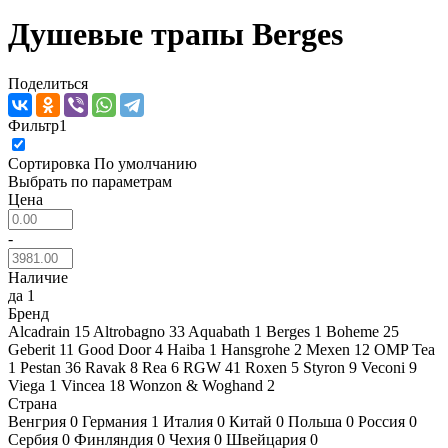
Душевые трапы Berges
Поделиться
Фильтр
1
Сортировка
По умолчанию
Выбрать по параметрам
Цена
-
Наличие
да
1
Бренд
Alcadrain
15
Altrobagno
33
Aquabath
1
Berges
1
Boheme
25
Geberit
11
Good Door
4
Haiba
1
Hansgrohe
2
Mexen
12
OMP Tea
1
Pestan
36
Ravak
8
Rea
6
RGW
41
Roxen
5
Styron
9
Veconi
9
Viega
1
Vincea
18
Wonzon & Woghand
2
Страна
Венгрия
0
Германия
1
Италия
0
Китай
0
Польша
0
Россия
0
Сербия
0
Финляндия
0
Чехия
0
Швейцария
0