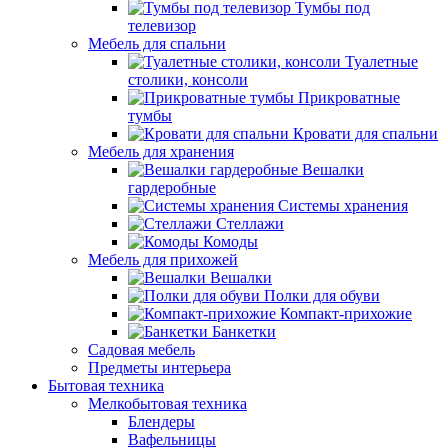
Тумбы под
телевизор
Мебель для спальни
Туалетные
столики, консоли
Прикроватные
тумбы
Кровати для спальни
Мебель для хранения
Вешалки
гардеробные
Системы хранения
Стеллажи
Комоды
Мебель для прихожей
Вешалки
Полки для обуви
Компакт-прихожие
Банкетки
Садовая мебель
Предметы интерьера
Бытовая техника
Мелкобытовая техника
Блендеры
Вафельницы