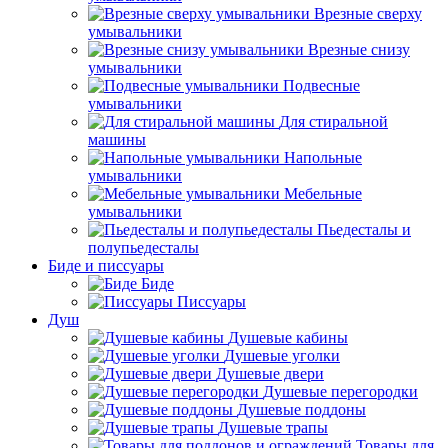
Врезные сверху
умывальники
Врезные снизу
умывальники
Подвесные
умывальники
Для стиральной
машины
Напольные
умывальники
Мебельные
умывальники
Пьедесталы и
полупьедесталы
Биде и писсуары
Биде
Писсуары
Душ
Душевые кабины
Душевые уголки
Душевые двери
Душевые перегородки
Душевые поддоны
Душевые трапы
Товары для