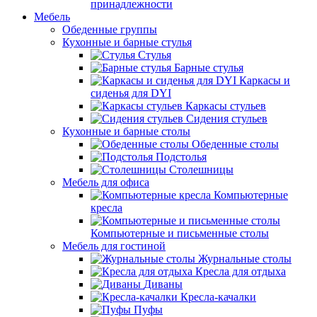
принадлежности
Мебель
Обеденные группы
Кухонные и барные стулья
Стулья
Барные стулья
Каркасы и
сиденья для DYI
Каркасы стульев
Сидения стульев
Кухонные и барные столы
Обеденные столы
Подстолья
Столешницы
Мебель для офиса
Компьютерные
кресла
Компьютерные и письменные столы
Мебель для гостиной
Журнальные столы
Кресла для отдыха
Диваны
Кресла-качалки
Пуфы