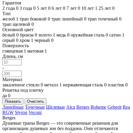
Гарантия
2 года
0
3 года
0
5 лет
0
6 лет
0
7 лет
0
10 лет
1
25 лет
0
Тип
желоб
1
трап боковой
0
трап линейный
0
трап точечный
0
трап щелевой
0
Основной цвет
белый
0
бронза
0
золото
1
медь
0
оружейная сталь
0
сатин
1
серый
0
хром
1
черный
0
Поверхность
глянцевая
1
матовая
1
Длина, см
-
Материал
закаленное стекло
0
металл
1
нержавеющая сталь
0
пластик
0
Решетка под плитку
да
0
Показать
Очистить
Линейные
Точечные
Щелевые
Alca
Berges
Boheme
Geberit
Rea
RGW
Styron
Veconi
Berges
Душевые трапы Berges — это современные решения для
организации душевых зон без поддона. Они отличаются