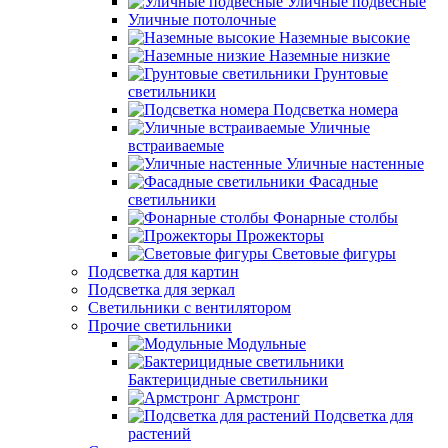
Уличные подвесные
Уличные потолочные
Наземные высокие
Наземные низкие
Грунтовые
светильники
Подсветка номера
Уличные
встраиваемые
Уличные настенные
Фасадные
светильники
Фонарные столбы
Прожекторы
Световые фигуры
Подсветка для картин
Подсветка для зеркал
Светильники с вентилятором
Прочие светильники
Модульные
Бактерицидные светильники
Армстронг
Подсветка для
растений