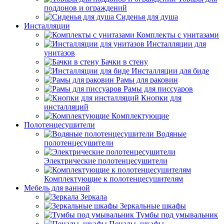
поддонов и ограждений
Сиденья для душа
Инсталляции
Комплекты с унитазами
Инсталляции для
унитазов
Бачки в стену
Инсталляции для биде
Рамы для раковин
Рамы для писсуаров
Кнопки для
инсталляций
Комплектующие
Полотенцесушители
Водяные
полотенцесушители
Электрические полотенцесушители
Комплектующие к полотенцесушителям
Мебель для ванной
Зеркала
Зеркальные шкафы
Тумбы под умывальник
Пеналы, шкафы