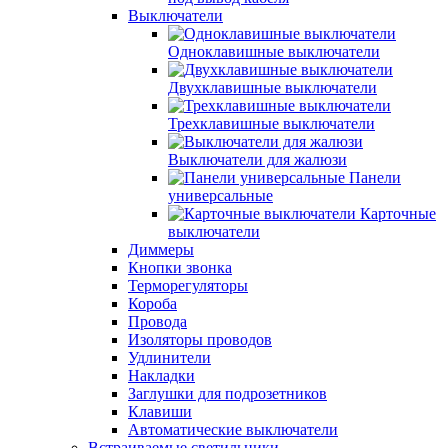
Выключатели
Одноклавишные выключатели
Двухклавишные выключатели
Трехклавишные выключатели
Выключатели для жалюзи
Панели
универсальные
Карточные
выключатели
Диммеры
Кнопки звонка
Терморегуляторы
Короба
Провода
Изоляторы проводов
Удлинители
Накладки
Заглушки для подрозетников
Клавиши
Автоматические выключатели
Встраиваемые светильники