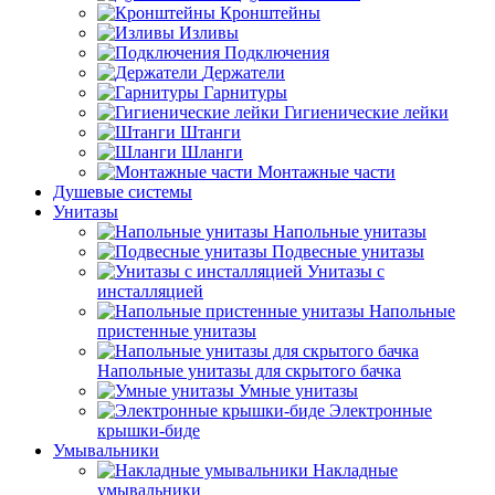
Кронштейны
Изливы
Подключения
Держатели
Гарнитуры
Гигиенические лейки
Штанги
Шланги
Монтажные части
Душевые системы
Унитазы
Напольные унитазы
Подвесные унитазы
Унитазы с
инсталляцией
Напольные
пристенные унитазы
Напольные унитазы для скрытого бачка
Умные унитазы
Электронные
крышки-биде
Умывальники
Накладные
умывальники