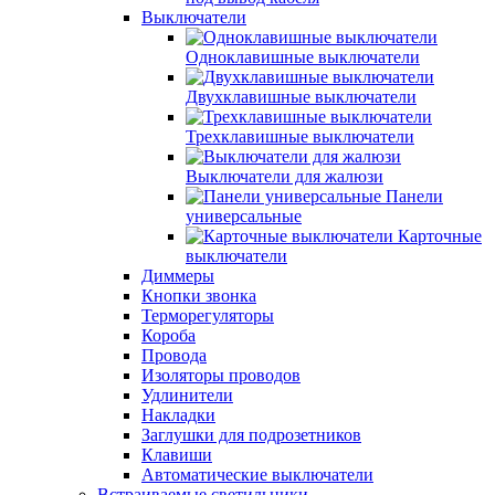
Выключатели
Одноклавишные выключатели
Двухклавишные выключатели
Трехклавишные выключатели
Выключатели для жалюзи
Панели
универсальные
Карточные
выключатели
Диммеры
Кнопки звонка
Терморегуляторы
Короба
Провода
Изоляторы проводов
Удлинители
Накладки
Заглушки для подрозетников
Клавиши
Автоматические выключатели
Встраиваемые светильники