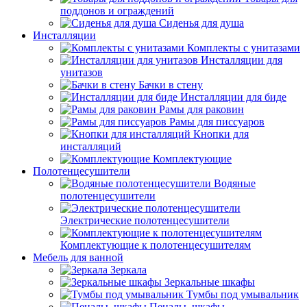
поддонов и ограждений
Сиденья для душа
Инсталляции
Комплекты с унитазами
Инсталляции для
унитазов
Бачки в стену
Инсталляции для биде
Рамы для раковин
Рамы для писсуаров
Кнопки для
инсталляций
Комплектующие
Полотенцесушители
Водяные
полотенцесушители
Электрические полотенцесушители
Комплектующие к полотенцесушителям
Мебель для ванной
Зеркала
Зеркальные шкафы
Тумбы под умывальник
Пеналы, шкафы