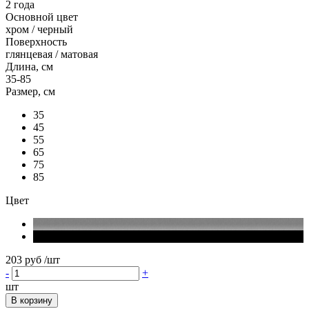
2 года
Основной цвет
хром / черный
Поверхность
глянцевая / матовая
Длина, см
35-85
Размер, см
35
45
55
65
75
85
Цвет
203 руб
/шт
-
+
шт
В корзину