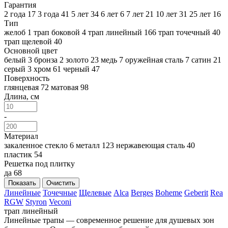
Гарантия
2 года
17
3 года
41
5 лет
34
6 лет
6
7 лет
21
10 лет
31
25 лет
16
Тип
желоб
1
трап боковой
4
трап линейный
166
трап точечный
40
трап щелевой
40
Основной цвет
белый
3
бронза
2
золото
23
медь
7
оружейная сталь
7
сатин
21
серый
3
хром
61
черный
47
Поверхность
глянцевая
72
матовая
98
Длина, см
-
Материал
закаленное стекло
6
металл
123
нержавеющая сталь
40
пластик
54
Решетка под плитку
да
68
Показать
Очистить
Линейные
Точечные
Щелевые
Alca
Berges
Boheme
Geberit
Rea
RGW
Styron
Veconi
трап линейный
Линейные трапы — современное решение для душевых зон