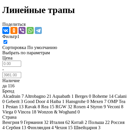
Линейные трапы
Поделиться
Фильтр
1
Сортировка
По умолчанию
Выбрать по параметрам
Цена
-
Наличие
да
116
Бренд
Alcadrain
7
Altrobagno
21
Aquabath
1
Berges
0
Boheme
14
Calani
0
Geberit
3
Good Door
4
Haiba
1
Hansgrohe
0
Mexen
7
OMP Tea
1
Pestan
13
Ravak
8
Rea
15
RGW
32
Roxen
4
Styron
9
Veconi
8
Viega
0
Vincea
18
Wonzon & Woghand
0
Страна
Венгрия
9
Германия
32
Италия
62
Китай
2
Польша
22
Россия
4
Сербия
13
Финляндия
4
Чехия
15
Швейцария
3