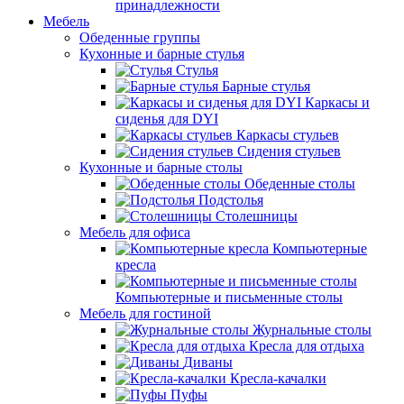
принадлежности
Мебель
Обеденные группы
Кухонные и барные стулья
Стулья
Барные стулья
Каркасы и
сиденья для DYI
Каркасы стульев
Сидения стульев
Кухонные и барные столы
Обеденные столы
Подстолья
Столешницы
Мебель для офиса
Компьютерные
кресла
Компьютерные и письменные столы
Мебель для гостиной
Журнальные столы
Кресла для отдыха
Диваны
Кресла-качалки
Пуфы