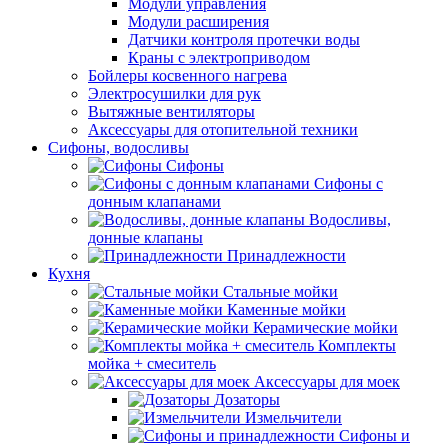
Модули управления
Модули расширения
Датчики контроля протечки воды
Краны с электроприводом
Бойлеры косвенного нагрева
Электросушилки для рук
Вытяжные вентиляторы
Аксессуары для отопительной техники
Сифоны, водосливы
Сифоны
Сифоны с
донным клапанами
Водосливы,
донные клапаны
Принадлежности
Кухня
Стальные мойки
Каменные мойки
Керамические мойки
Комплекты
мойка + смеситель
Аксессуары для моек
Дозаторы
Измельчители
Сифоны и