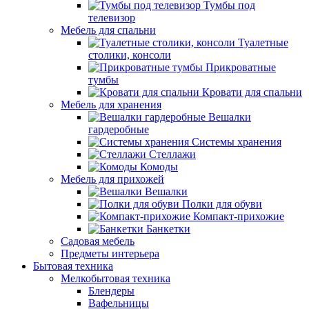
Тумбы под
телевизор
Мебель для спальни
Туалетные
столики, консоли
Прикроватные
тумбы
Кровати для спальни
Мебель для хранения
Вешалки
гардеробные
Системы хранения
Стеллажи
Комоды
Мебель для прихожей
Вешалки
Полки для обуви
Компакт-прихожие
Банкетки
Садовая мебель
Предметы интерьера
Бытовая техника
Мелкобытовая техника
Блендеры
Вафельницы