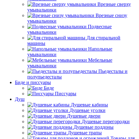
Врезные сверху
умывальники
Врезные снизу
умывальники
Подвесные
умывальники
Для стиральной
машины
Напольные
умывальники
Мебельные
умывальники
Пьедесталы и
полупьедесталы
Биде и писсуары
Биде
Писсуары
Душ
Душевые кабины
Душевые уголки
Душевые двери
Душевые перегородки
Душевые поддоны
Душевые трапы
Товары для