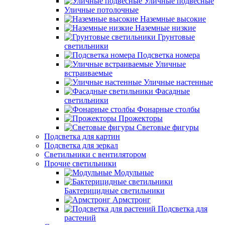
Уличные подвесные
Уличные потолочные
Наземные высокие
Наземные низкие
Грунтовые
светильники
Подсветка номера
Уличные
встраиваемые
Уличные настенные
Фасадные
светильники
Фонарные столбы
Прожекторы
Световые фигуры
Подсветка для картин
Подсветка для зеркал
Светильники с вентилятором
Прочие светильники
Модульные
Бактерицидные светильники
Армстронг
Подсветка для
растений