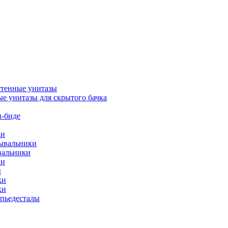
тенные унитазы
е унитазы для скрытого бачка
-биде
ки
мывальники
вальники
ки
ы
ки
ки
упьедесталы