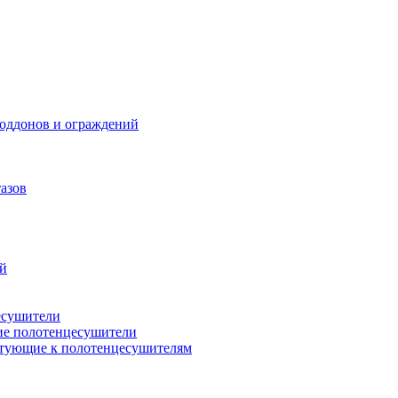
поддонов и ограждений
азов
ий
есушители
ие полотенцесушители
тующие к полотенцесушителям