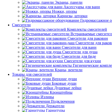
Экраны, панели
Аксессуары для ванн
Ножки, опоры
Карнизы, шторки
Гидромассажное о
Смесители
Комплекты смесителей
Встраиваемые смесите
Смесители для раковин
Смесители для рако
Смесители для ванн
Смесители для душа
Смесители для биде
Смесители для кухни
Гигиенические компл
Краны, вентили
Товары для смесителей
Верхние души
Боковые души
Душевые лейки
Кронштейны
Изливы
Подключения
Держатели
Гарнитуры