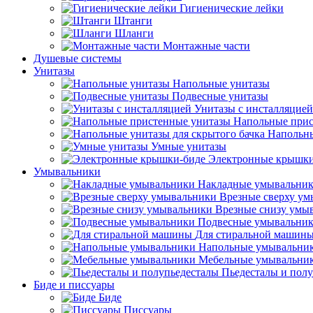
Гигиенические лейки
Штанги
Шланги
Монтажные части
Душевые системы
Унитазы
Напольные унитазы
Подвесные унитазы
Унитазы с инсталляцией
Напольные прис
Напольны
Умные унитазы
Электронные крышки
Умывальники
Накладные умывальни
Врезные сверху у
Врезные снизу умы
Подвесные умывальни
Для стиральной машин
Напольные умывальни
Мебельные умывальни
Пьедесталы и пол
Биде и писсуары
Биде
Писсуары