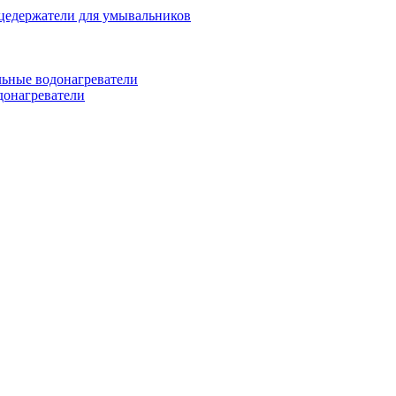
цедержатели для умывальников
ьные водонагреватели
донагреватели