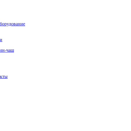
борудование
ли
вин-чаш
екты