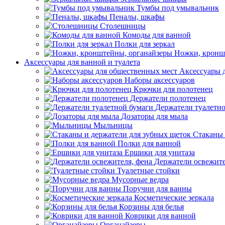
Тумбы под умывальник
Пеналы, шкафы
Столешницы
Комоды для ванной
Полки для зеркал
Ножки, кронш
Аксессуары для ванной и туалета
Аксессуары 
Наборы аксессуаров
Крючки для полотенец
Держатели полотенец
Держатели туалетн
Дозаторы для мыла
Мыльницы
Стаканы 
Полки для ванной
Ершики для унитаза
Держатели освежите
Туалетные стойки
Мусорные ведра
Поручни для ванны
Косметические зеркала
Корзины для белья
Коврики для ванной
Органайзеры