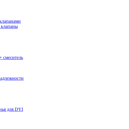
клапанами
 клапаны
+ смеситель
адлежности
нья для DYI