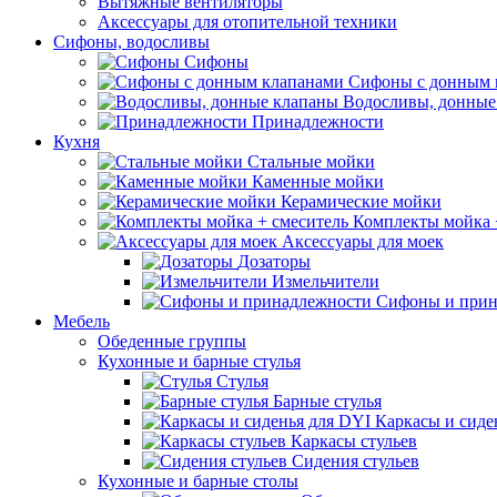
Вытяжные вентиляторы
Аксессуары для отопительной техники
Сифоны, водосливы
Сифоны
Сифоны с донным 
Водосливы, донные
Принадлежности
Кухня
Стальные мойки
Каменные мойки
Керамические мойки
Комплекты мойка 
Аксессуары для моек
Дозаторы
Измельчители
Сифоны и прин
Мебель
Обеденные группы
Кухонные и барные стулья
Стулья
Барные стулья
Каркасы и сиде
Каркасы стульев
Сидения стульев
Кухонные и барные столы