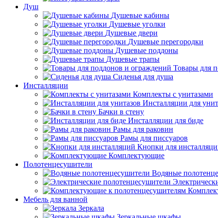
Душ
Душевые кабины
Душевые уголки
Душевые двери
Душевые перегородки
Душевые поддоны
Душевые трапы
Товары для 
Сиденья для душа
Инсталляции
Комплекты с унитазами
Инсталляции для унит
Бачки в стену
Инсталляции для биде
Рамы для раковин
Рамы для писсуаров
Кнопки для инсталляц
Комплектующие
Полотенцесушители
Водяные полотенц
Электрическ
Комплек
Мебель для ванной
Зеркала
Зеркальные шкафы