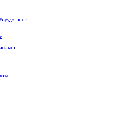
борудование
ли
вин-чаш
екты