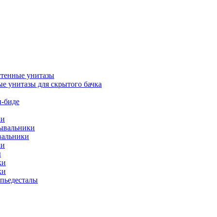
тенные унитазы
е унитазы для скрытого бачка
-биде
ки
мывальники
вальники
ки
ы
ки
ки
упьедесталы