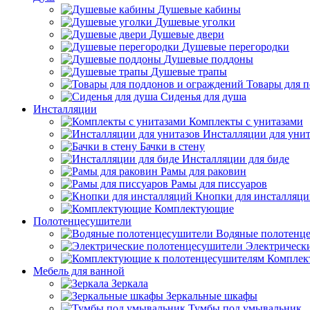
Душевые кабины
Душевые уголки
Душевые двери
Душевые перегородки
Душевые поддоны
Душевые трапы
Товары для 
Сиденья для душа
Инсталляции
Комплекты с унитазами
Инсталляции для унит
Бачки в стену
Инсталляции для биде
Рамы для раковин
Рамы для писсуаров
Кнопки для инсталляц
Комплектующие
Полотенцесушители
Водяные полотенц
Электрическ
Комплек
Мебель для ванной
Зеркала
Зеркальные шкафы
Тумбы под умывальник