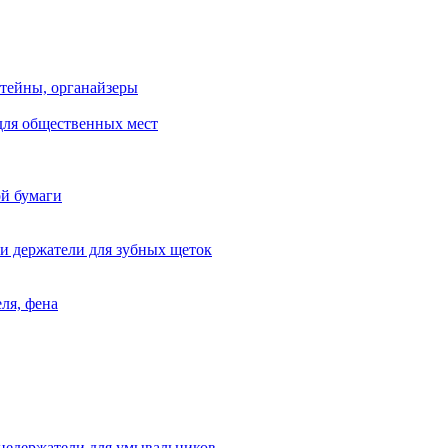
тейны, органайзеры
для общественных мест
ой бумаги
и держатели для зубных щеток
ля, фена
цедержатели для умывальников