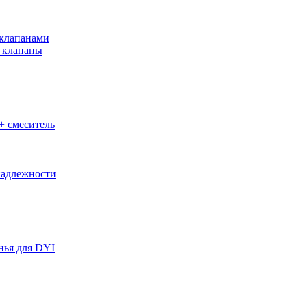
клапанами
 клапаны
+ смеситель
адлежности
нья для DYI