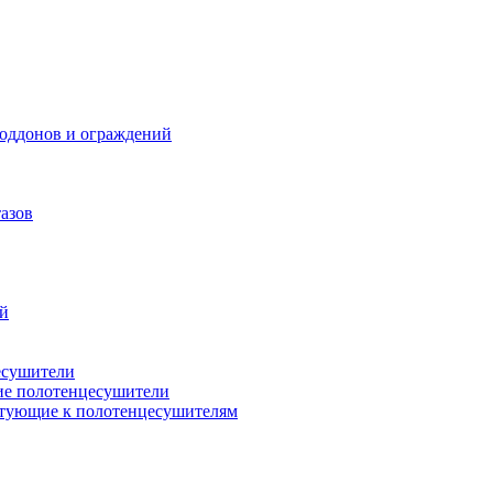
поддонов и ограждений
азов
ий
есушители
ие полотенцесушители
тующие к полотенцесушителям