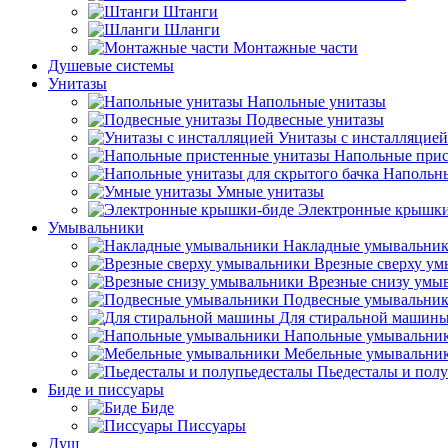
Штанги
Шланги
Монтажные части
Душевые системы
Унитазы
Напольные унитазы
Подвесные унитазы
Унитазы с инсталляцией
Напольные прис
Напольны
Умные унитазы
Электронные крышки
Умывальники
Накладные умывальни
Врезные сверху у
Врезные снизу умы
Подвесные умывальни
Для стиральной машин
Напольные умывальни
Мебельные умывальни
Пьедесталы и пол
Биде и писсуары
Биде
Писсуары
Душ