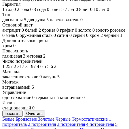
Гарантия
1 год
0
2 года
0
3 года
0
5 лет
5
7 лет
0
8 лет
0
10 лет
0
Тип
для ванны
5
для душа
5
переключатель
0
Основной цвет
антрацит
0
белый
2
бронза
0
графит
0
золото
0
золото розовое
0
медь
0
оружейная сталь
0
сатин
0
серый
0
хром
2
черный
1
Дополнительные цвета
хром
0
Поверхность
глянцевая
3
матовая
2
Число потребителей
1
257
2
317
3
197
4
6
5
5
6
2
Материал
закаленное стекло
0
латунь
5
Монтаж
встраиваемый
5
Управление
однозахватное
0
термостат
5
кнопочное
0
Излив
стационарный
0
Показать
Очистить
Белые
Бронзовые
Золотые
Черные
Термостатические
1
потребитель
2 потребителя
3 потребителя
4 потребителя
5