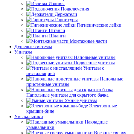
Изливы
Подключения
Держатели
Гарнитуры
Гигиенические лейки
Штанги
Шланги
Монтажные части
Душевые системы
Унитазы
Напольные унитазы
Подвесные унитазы
Унитазы с
инсталляцией
Напольные
пристенные унитазы
Напольные унитазы для скрытого бачка
Умные унитазы
Электронные
крышки-биде
Умывальники
Накладные
умывальники
Врезные сверху