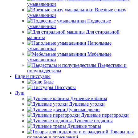
умывальники
Врезные снизу
умывальники
Подвесные
умывальники
Для стиральной
машины
Напольные
умывальники
Мебельные
умывальники
Пьедесталы и
полупьедесталы
Биде и писсуары
Биде
Писсуары
Душ
Душевые кабины
Душевые уголки
Душевые двери
Душевые перегородки
Душевые поддоны
Душевые трапы
Товары для
поддонов и ограждений