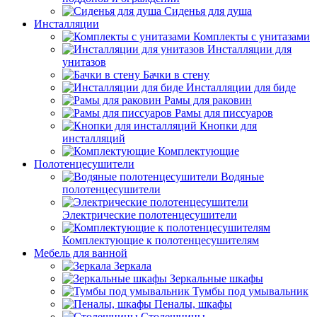
Сиденья для душа
Инсталляции
Комплекты с унитазами
Инсталляции для
унитазов
Бачки в стену
Инсталляции для биде
Рамы для раковин
Рамы для писсуаров
Кнопки для
инсталляций
Комплектующие
Полотенцесушители
Водяные
полотенцесушители
Электрические полотенцесушители
Комплектующие к полотенцесушителям
Мебель для ванной
Зеркала
Зеркальные шкафы
Тумбы под умывальник
Пеналы, шкафы
Столешницы