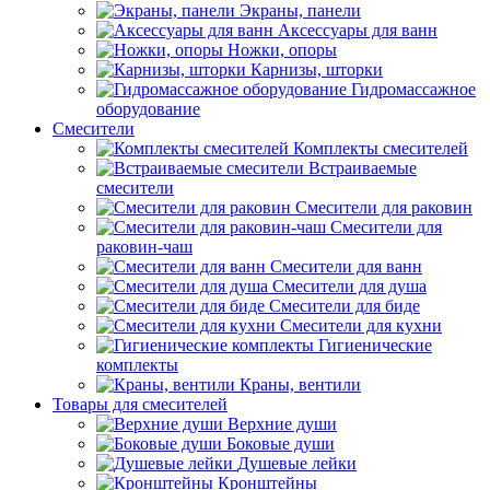
Экраны, панели
Аксессуары для ванн
Ножки, опоры
Карнизы, шторки
Гидромассажное
оборудование
Смесители
Комплекты смесителей
Встраиваемые
смесители
Смесители для раковин
Смесители для
раковин-чаш
Смесители для ванн
Смесители для душа
Смесители для биде
Смесители для кухни
Гигиенические
комплекты
Краны, вентили
Товары для смесителей
Верхние души
Боковые души
Душевые лейки
Кронштейны