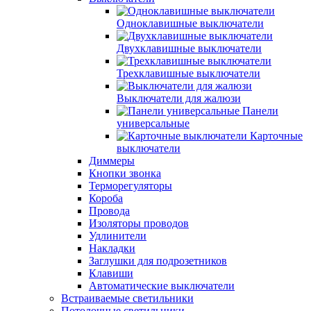
Одноклавишные выключатели
Двухклавишные выключатели
Трехклавишные выключатели
Выключатели для жалюзи
Панели
универсальные
Карточные
выключатели
Диммеры
Кнопки звонка
Терморегуляторы
Короба
Провода
Изоляторы проводов
Удлинители
Накладки
Заглушки для подрозетников
Клавиши
Автоматические выключатели
Встраиваемые светильники
Потолочные светильники