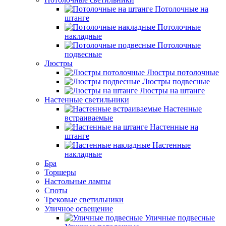
Потолочные на
штанге
Потолочные
накладные
Потолочные
подвесные
Люстры
Люстры потолочные
Люстры подвесные
Люстры на штанге
Настенные светильники
Настенные
встраиваемые
Настенные на
штанге
Настенные
накладные
Бра
Торшеры
Настольные лампы
Споты
Трековые светильники
Уличное освещение
Уличные подвесные