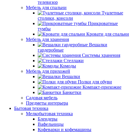
телевизор
Мебель для спальни
Туалетные
столики, консоли
Прикроватные
тумбы
Кровати для спальни
Мебель для хранения
Вешалки
гардеробные
Системы хранения
Стеллажи
Комоды
Мебель для прихожей
Вешалки
Полки для обуви
Компакт-прихожие
Банкетки
Садовая мебель
Предметы интерьера
Бытовая техника
Мелкобытовая техника
Блендеры
Вафельницы
Кофеварки и кофемашины