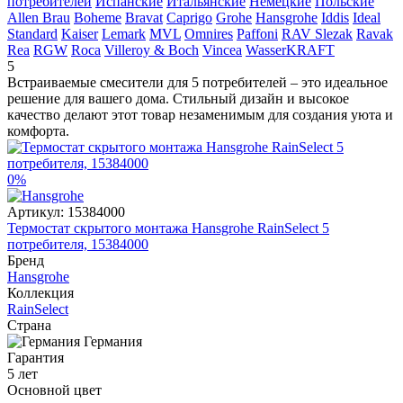
потребителей
Испанские
Итальянские
Немецкие
Польские
Allen Brau
Boheme
Bravat
Caprigo
Grohe
Hansgrohe
Iddis
Ideal
Standard
Kaiser
Lemark
MVL
Omnires
Paffoni
RAV Slezak
Ravak
Rea
RGW
Roca
Villeroy & Boch
Vincea
WasserKRAFT
5
Встраиваемые смесители для 5 потребителей – это идеальное
решение для вашего дома. Стильный дизайн и высокое
качество делают этот товар незаменимым для создания уюта и
комфорта.
0%
Артикул:
15384000
Термостат скрытого монтажа Hansgrohe RainSelect 5
потребителя, 15384000
Бренд
Hansgrohe
Коллекция
RainSelect
Страна
Германия
Гарантия
5 лет
Основной цвет