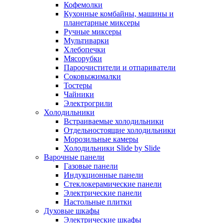
Кофемолки
Кухонные комбайны, машины и
планетарные миксеры
Ручные миксеры
Мультиварки
Хлебопечки
Мясорубки
Пароочистители и отпариватели
Соковыжималки
Тостеры
Чайники
Электрогрили
Холодильники
Встраиваемые холодильники
Отдельностоящие холодильники
Морозильные камеры
Холодильники Slide by Slide
Варочные панели
Газовые панели
Индукционные панели
Стеклокерамические панели
Электрические панели
Настольные плитки
Духовые шкафы
Электрические шкафы