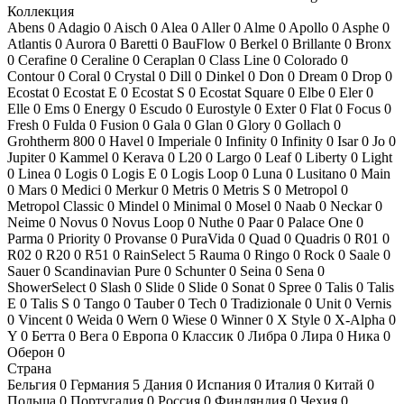
Коллекция
Abens
0
Adagio
0
Aisch
0
Alea
0
Aller
0
Alme
0
Apollo
0
Asphe
0
Atlantis
0
Aurora
0
Baretti
0
BauFlow
0
Berkel
0
Brillante
0
Bronx
0
Cerafine
0
Ceraline
0
Ceraplan
0
Class Line
0
Colorado
0
Contour
0
Coral
0
Crystal
0
Dill
0
Dinkel
0
Don
0
Dream
0
Drop
0
Ecostat
0
Ecostat E
0
Ecostat S
0
Ecostat Square
0
Elbe
0
Eler
0
Elle
0
Ems
0
Energy
0
Escudo
0
Eurostyle
0
Exter
0
Flat
0
Focus
0
Fresh
0
Fulda
0
Fusion
0
Gala
0
Glan
0
Glory
0
Gollach
0
Grohtherm 800
0
Havel
0
Imperiale
0
Infinity
0
Infinity
0
Isar
0
Jo
0
Jupiter
0
Kammel
0
Kerava
0
L20
0
Largo
0
Leaf
0
Liberty
0
Light
0
Linea
0
Logis
0
Logis E
0
Logis Loop
0
Luna
0
Lusitano
0
Main
0
Mars
0
Medici
0
Merkur
0
Metris
0
Metris S
0
Metropol
0
Metropol Classic
0
Mindel
0
Minimal
0
Mosel
0
Naab
0
Neckar
0
Neime
0
Novus
0
Novus Loop
0
Nuthe
0
Paar
0
Palace One
0
Parma
0
Priority
0
Provanse
0
PuraVida
0
Quad
0
Quadris
0
R01
0
R02
0
R20
0
R51
0
RainSelect
5
Rauma
0
Ringo
0
Rock
0
Saale
0
Sauer
0
Scandinavian Pure
0
Schunter
0
Seina
0
Sena
0
ShowerSelect
0
Slash
0
Slide
0
Slide
0
Sonat
0
Spree
0
Talis
0
Talis
E
0
Talis S
0
Tango
0
Tauber
0
Tech
0
Tradizionale
0
Unit
0
Vernis
0
Vincent
0
Weida
0
Wern
0
Wiese
0
Winner
0
X Style
0
X-Alpha
0
Y
0
Бетта
0
Вега
0
Европа
0
Классик
0
Либра
0
Лира
0
Ника
0
Оберон
0
Страна
Бельгия
0
Германия
5
Дания
0
Испания
0
Италия
0
Китай
0
Польша
0
Португалия
0
Россия
0
Финляндия
0
Чехия
0