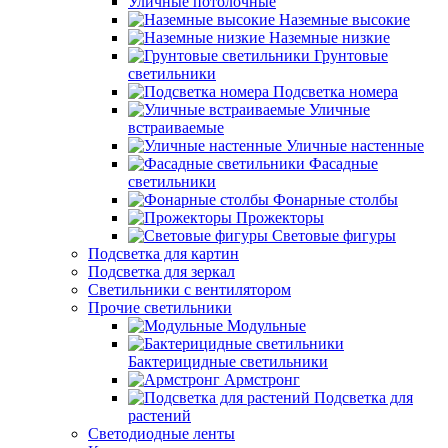
Уличные потолочные
Наземные высокие
Наземные низкие
Грунтовые
светильники
Подсветка номера
Уличные
встраиваемые
Уличные настенные
Фасадные
светильники
Фонарные столбы
Прожекторы
Световые фигуры
Подсветка для картин
Подсветка для зеркал
Светильники с вентилятором
Прочие светильники
Модульные
Бактерицидные светильники
Армстронг
Подсветка для
растений
Светодиодные ленты