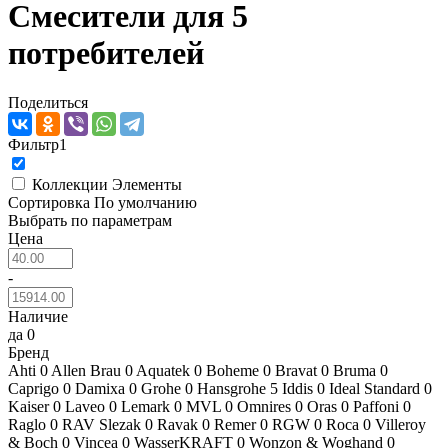
Смесители для 5
потребителей
Поделиться
Фильтр
1
Коллекции
Элементы
Сортировка
По умолчанию
Выбрать по параметрам
Цена
-
Наличие
да
0
Бренд
Ahti
0
Allen Brau
0
Aquatek
0
Boheme
0
Bravat
0
Bruma
0
Caprigo
0
Damixa
0
Grohe
0
Hansgrohe
5
Iddis
0
Ideal Standard
0
Kaiser
0
Laveo
0
Lemark
0
MVL
0
Omnires
0
Oras
0
Paffoni
0
Raglo
0
RAV Slezak
0
Ravak
0
Remer
0
RGW
0
Roca
0
Villeroy
& Boch
0
Vincea
0
WasserKRAFT
0
Wonzon & Woghand
0