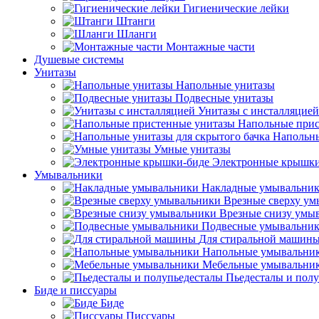
Гигиенические лейки
Штанги
Шланги
Монтажные части
Душевые системы
Унитазы
Напольные унитазы
Подвесные унитазы
Унитазы с инсталляцией
Напольные прис
Напольны
Умные унитазы
Электронные крышки
Умывальники
Накладные умывальни
Врезные сверху у
Врезные снизу умы
Подвесные умывальни
Для стиральной машин
Напольные умывальни
Мебельные умывальни
Пьедесталы и пол
Биде и писсуары
Биде
Писсуары