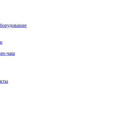
борудование
ли
вин-чаш
екты