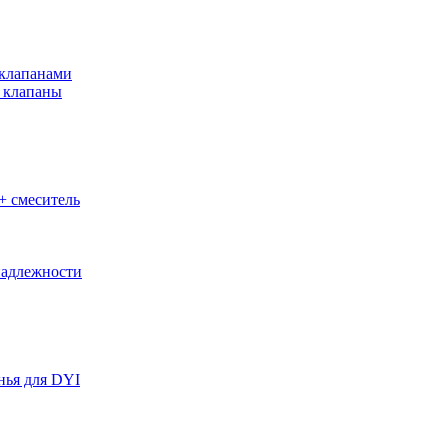
клапанами
 клапаны
+ смеситель
адлежности
нья для DYI