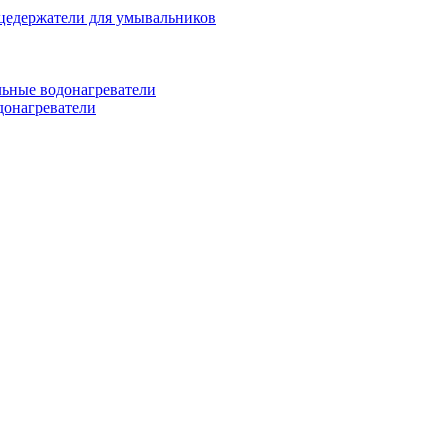
цедержатели для умывальников
ьные водонагреватели
донагреватели