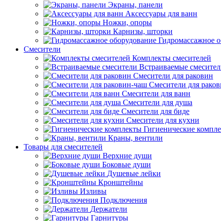
Экраны, панели
Аксессуары для ванн
Ножки, опоры
Карнизы, шторки
Гидромассажное о
Смесители
Комплекты смесителей
Встраиваемые смесите
Смесители для раковин
Смесители для рако
Смесители для ванн
Смесители для душа
Смесители для биде
Смесители для кухни
Гигиенические компл
Краны, вентили
Товары для смесителей
Верхние души
Боковые души
Душевые лейки
Кронштейны
Изливы
Подключения
Держатели
Гарнитуры