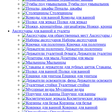
Тумбы под умывальник
Пеналы, шкафы
Столешницы
Комоды для ванной
Полки для зеркал
Ножки, кронш
Аксессуары для ванной и туалета
Аксессуары 
Наборы аксессуаров
Крючки для полотенец
Держатели полотенец
Держатели туалетн
Дозаторы для мыла
Мыльницы
Стаканы 
Полки для ванной
Ершики для унитаза
Держатели освежите
Туалетные стойки
Мусорные ведра
Поручни для ванны
Косметические зеркала
Корзины для белья
Коврики для ванной
Органайзеры