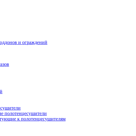
поддонов и ограждений
азов
ий
есушители
ие полотенцесушители
тующие к полотенцесушителям