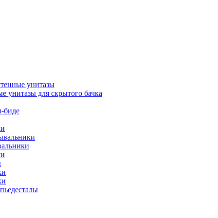
тенные унитазы
е унитазы для скрытого бачка
-биде
ки
мывальники
вальники
ки
ы
ки
ки
упьедесталы