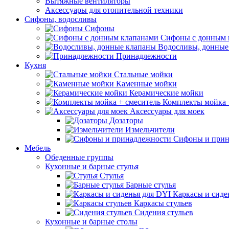
Вытяжные вентиляторы
Аксессуары для отопительной техники
Сифоны, водосливы
Сифоны
Сифоны с донным 
Водосливы, донные
Принадлежности
Кухня
Стальные мойки
Каменные мойки
Керамические мойки
Комплекты мойка 
Аксессуары для моек
Дозаторы
Измельчители
Сифоны и прин
Мебель
Обеденные группы
Кухонные и барные стулья
Стулья
Барные стулья
Каркасы и сиде
Каркасы стульев
Сидения стульев
Кухонные и барные столы