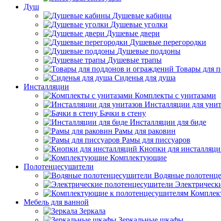
Душ
Душевые кабины
Душевые уголки
Душевые двери
Душевые перегородки
Душевые поддоны
Душевые трапы
Товары для 
Сиденья для душа
Инсталляции
Комплекты с унитазами
Инсталляции для унит
Бачки в стену
Инсталляции для биде
Рамы для раковин
Рамы для писсуаров
Кнопки для инсталляц
Комплектующие
Полотенцесушители
Водяные полотенц
Электрическ
Комплек
Мебель для ванной
Зеркала
Зеркальные шкафы