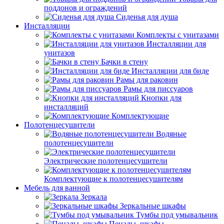
поддонов и ограждений
Сиденья для душа
Инсталляции
Комплекты с унитазами
Инсталляции для
унитазов
Бачки в стену
Инсталляции для биде
Рамы для раковин
Рамы для писсуаров
Кнопки для
инсталляций
Комплектующие
Полотенцесушители
Водяные
полотенцесушители
Электрические полотенцесушители
Комплектующие к полотенцесушителям
Мебель для ванной
Зеркала
Зеркальные шкафы
Тумбы под умывальник
Пеналы, шкафы