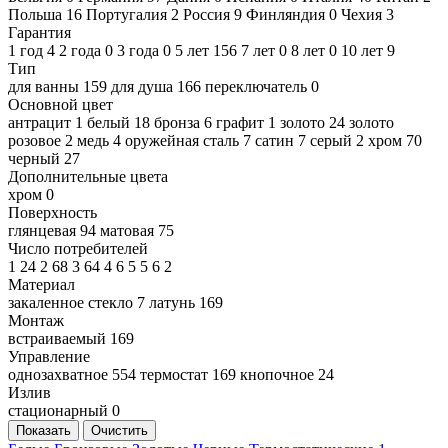
Польша
16
Португалия
2
Россия
9
Финляндия
0
Чехия
3
Гарантия
1 год
4
2 года
0
3 года
0
5 лет
156
7 лет
0
8 лет
0
10 лет
9
Тип
для ванны
159
для душа
166
переключатель
0
Основной цвет
антрацит
1
белый
18
бронза
6
графит
1
золото
24
золото
розовое
2
медь
4
оружейная сталь
7
сатин
7
серый
2
хром
70
черный
27
Дополнительные цвета
хром
0
Поверхность
глянцевая
94
матовая
75
Число потребителей
1
24
2
68
3
64
4
6
5
5
6
2
Материал
закаленное стекло
7
латунь
169
Монтаж
встраиваемый
169
Управление
однозахватное
554
термостат
169
кнопочное
24
Излив
стационарный
0
Показать
Очистить