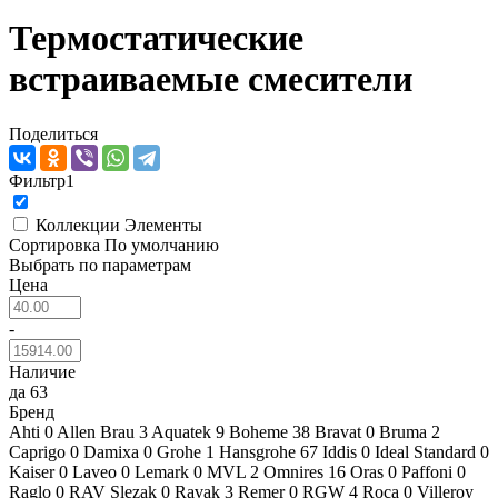
Термостатические
встраиваемые смесители
Поделиться
Фильтр
1
Коллекции
Элементы
Сортировка
По умолчанию
Выбрать по параметрам
Цена
-
Наличие
да
63
Бренд
Ahti
0
Allen Brau
3
Aquatek
9
Boheme
38
Bravat
0
Bruma
2
Caprigo
0
Damixa
0
Grohe
1
Hansgrohe
67
Iddis
0
Ideal Standard
0
Kaiser
0
Laveo
0
Lemark
0
MVL
2
Omnires
16
Oras
0
Paffoni
0
Raglo
0
RAV Slezak
0
Ravak
3
Remer
0
RGW
4
Roca
0
Villeroy