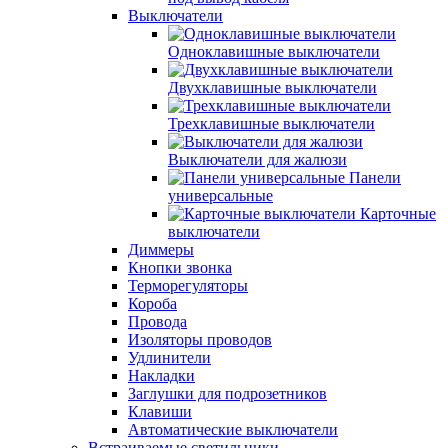
Выключатели
Одноклавишные выключатели
Двухклавишные выключатели
Трехклавишные выключатели
Выключатели для жалюзи
Панели
универсальные
Карточные
выключатели
Диммеры
Кнопки звонка
Терморегуляторы
Короба
Провода
Изоляторы проводов
Удлинители
Накладки
Заглушки для подрозетников
Клавиши
Автоматические выключатели
Встраиваемые светильники