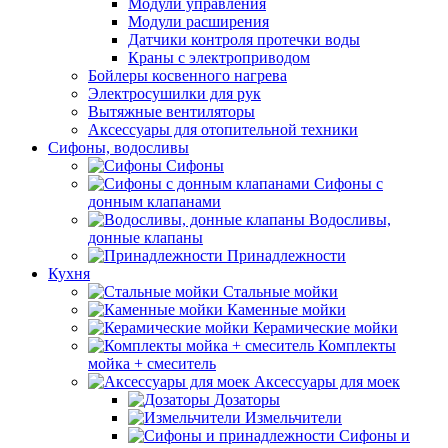
Модули управления
Модули расширения
Датчики контроля протечки воды
Краны с электроприводом
Бойлеры косвенного нагрева
Электросушилки для рук
Вытяжные вентиляторы
Аксессуары для отопительной техники
Сифоны, водосливы
Сифоны
Сифоны с
донным клапанами
Водосливы,
донные клапаны
Принадлежности
Кухня
Стальные мойки
Каменные мойки
Керамические мойки
Комплекты
мойка + смеситель
Аксессуары для моек
Дозаторы
Измельчители
Сифоны и