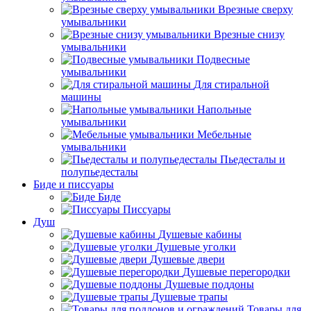
Врезные сверху
умывальники
Врезные снизу
умывальники
Подвесные
умывальники
Для стиральной
машины
Напольные
умывальники
Мебельные
умывальники
Пьедесталы и
полупьедесталы
Биде и писсуары
Биде
Писсуары
Душ
Душевые кабины
Душевые уголки
Душевые двери
Душевые перегородки
Душевые поддоны
Душевые трапы
Товары для