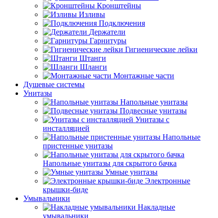
Кронштейны
Изливы
Подключения
Держатели
Гарнитуры
Гигиенические лейки
Штанги
Шланги
Монтажные части
Душевые системы
Унитазы
Напольные унитазы
Подвесные унитазы
Унитазы с
инсталляцией
Напольные
пристенные унитазы
Напольные унитазы для скрытого бачка
Умные унитазы
Электронные
крышки-биде
Умывальники
Накладные
умывальники