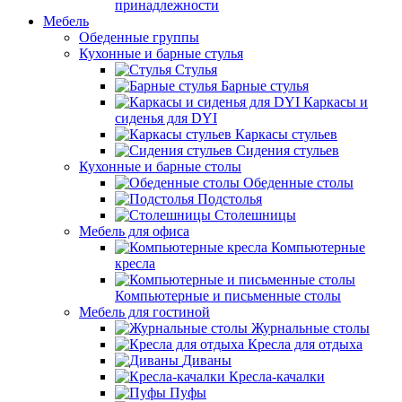
принадлежности
Мебель
Обеденные группы
Кухонные и барные стулья
Стулья
Барные стулья
Каркасы и
сиденья для DYI
Каркасы стульев
Сидения стульев
Кухонные и барные столы
Обеденные столы
Подстолья
Столешницы
Мебель для офиса
Компьютерные
кресла
Компьютерные и письменные столы
Мебель для гостиной
Журнальные столы
Кресла для отдыха
Диваны
Кресла-качалки
Пуфы