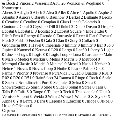
& Boch
2
Vincea
2
WasserKRAFT
20
Wonzon & Woghand
0
Коллекция
Abens
0
Adagio
0
Aisch
2
Alea
0
Aller
0
Alme
1
Apollo
0
Asphe
2
Atlantis
0
Aurora
0
Baretti
0
BauFlow
0
Berkel
2
Brillante
0
Bronx
0
Cerafine
0
Ceraline
0
Ceraplan
0
Class Line
0
Colorado
0
Contour
2
Coral
0
Crystal
0
Dill
0
Dinkel
3
Don
0
Dream
0
Drop
0
Ecostat
6
Ecostat E
3
Ecostat S
2
Ecostat Square
4
Elbe
3
Eler
0
Elle
0
Ems
0
Energy
0
Escudo
0
Eurostyle
0
Exter
0
Flat
0
Focus
0
Fresh
2
Fulda
0
Fusion
8
Gala
0
Glan
0
Glory
0
Gollach
0
Grohtherm 800
1
Havel
0
Imperiale
0
Infinity
0
Infinity
0
Isar
0
Jo
0
Jupiter
0
Kammel
0
Kerava
0
L20
0
Largo
0
Leaf
0
Liberty
3
Light
0
Linea
0
Logis
0
Logis E
0
Logis Loop
0
Luna
0
Lusitano
0
Main
0
Mars
0
Medici
0
Merkur
0
Metris
0
Metris S
0
Metropol
0
Metropol Classic
0
Mindel
0
Minimal
0
Mosel
0
Naab
1
Neckar
0
Neime
1
Novus
0
Novus Loop
0
Nuthe
0
Paar
0
Palace One
0
Parma
4
Priority
0
Provanse
0
PuraVida
3
Quad
0
Quadris
0
R01
0
R02
0
R20
0
R51
0
RainSelect
24
Rauma
0
Ringo
0
Rock
0
Saale
0
Sauer
2
Scandinavian Pure
0
Schunter
0
Seina
0
Sena
0
ShowerSelect
25
Slash
0
Slide
0
Slide
0
Sonat
0
Spree
0
Talis
0
Talis E
0
Talis S
0
Tango
0
Tauber
0
Tech
0
Tradizionale
0
Unit
0
Vernis
0
Vincent
0
Weida
0
Wern
2
Wiese
1
Winner
0
X Style
0
X-
Alpha
0
Y
8
Бетта
0
Вега
0
Европа
9
Классик
0
Либра
0
Лира
0
Ника
0
Оберон
0
Страна
Бельгия
0
Германия
97
Дания
0
Испания
0
Италия
40
Китай
2