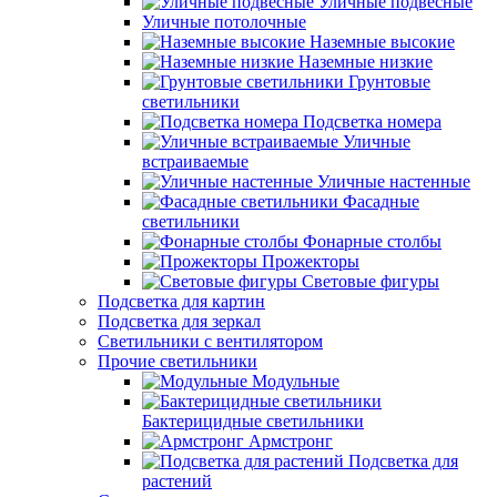
Уличные подвесные
Уличные потолочные
Наземные высокие
Наземные низкие
Грунтовые
светильники
Подсветка номера
Уличные
встраиваемые
Уличные настенные
Фасадные
светильники
Фонарные столбы
Прожекторы
Световые фигуры
Подсветка для картин
Подсветка для зеркал
Светильники с вентилятором
Прочие светильники
Модульные
Бактерицидные светильники
Армстронг
Подсветка для
растений