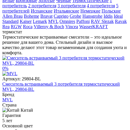
Белые
Бронзовые
Золотые
Черные
Термостатические
1
потребитель
2 потребителя
3 потребителя
4 потребителя
5
потребителей
Испанские
Итальянские
Немецкие
Польские
Allen Brau
Boheme
Bravat
Caprigo
Grohe
Hansgrohe
Iddis
Ideal
Standard
Kaiser
Lemark
MVL
Omnires
Paffoni
RAV Slezak
Ravak
Rea
RGW
Roca
Villeroy & Boch
Vincea
WasserKRAFT
термостат
Термостатические встраиваемые смесители – это идеальное
решение для вашего дома. Стильный дизайн и высокое
качество делают этот товар незаменимым для создания уюта и
комфорта.
0%
Артикул:
29804-BL
Смеситель встраиваемый 3 потребителя термостатический
MVL, 29804-BL
Бренд
MVL
Страна
Китай
Гарантия
5 лет
Основной цвет