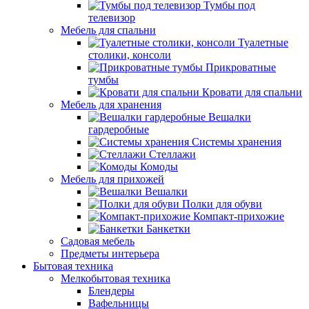
Тумбы под
телевизор
Мебель для спальни
Туалетные
столики, консоли
Прикроватные
тумбы
Кровати для спальни
Мебель для хранения
Вешалки
гардеробные
Системы хранения
Стеллажи
Комоды
Мебель для прихожей
Вешалки
Полки для обуви
Компакт-прихожие
Банкетки
Садовая мебель
Предметы интерьера
Бытовая техника
Мелкобытовая техника
Блендеры
Вафельницы