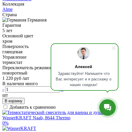
Коллекция
Alme
Страна
Германия
Гарантия
5 лет
Основной цвет
хром
Поверхность
глянцевая
Управление
термостат
Алексей
Переключатель режимов
поворотный
Здравствуйте! Напишите что
1 220 руб
/шт
Вас интересует и я расскажу о
В наличии много
наших скидках!
-
+
шт
В корзину
Добавить к сравнению
0%