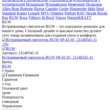
потребителей
Испанские
Итальянские
Немецкие
Польские
Allen Brau
Boheme
Bravat
Caprigo
Grohe
Hansgrohe
Iddis
Ideal
Standard
Kaiser
Lemark
MVL
Omnires
Paffoni
RAV Slezak
Ravak
Rea
RGW
Roca
Villeroy & Boch
Vincea
WasserKRAFT
RGW
Встраиваемые смесители RGW – это идеальное решение для
вашего дома. Стильный дизайн и высокое качество делают
этот товар незаменимым для создания уюта и комфорта.
-5%
Артикул:
21140541-11
Встраиваемый смеситель RGW SP-41-01, 21140541-11
Бренд
RGW
Страна
Германия
Гарантия
1 год
Основной цвет
хром
Поверхность
глянцевая
Управление