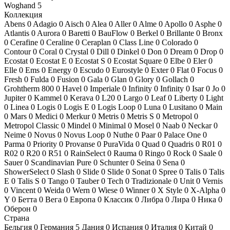
Woghand
5
Коллекция
Abens
0
Adagio
0
Aisch
0
Alea
0
Aller
0
Alme
0
Apollo
0
Asphe
0
Atlantis
0
Aurora
0
Baretti
0
BauFlow
0
Berkel
0
Brillante
0
Bronx
0
Cerafine
0
Ceraline
0
Ceraplan
0
Class Line
0
Colorado
0
Contour
0
Coral
0
Crystal
0
Dill
0
Dinkel
0
Don
0
Dream
0
Drop
0
Ecostat
0
Ecostat E
0
Ecostat S
0
Ecostat Square
0
Elbe
0
Eler
0
Elle
0
Ems
0
Energy
0
Escudo
0
Eurostyle
0
Exter
0
Flat
0
Focus
0
Fresh
0
Fulda
0
Fusion
0
Gala
0
Glan
0
Glory
0
Gollach
0
Grohtherm 800
0
Havel
0
Imperiale
0
Infinity
0
Infinity
0
Isar
0
Jo
0
Jupiter
0
Kammel
0
Kerava
0
L20
0
Largo
0
Leaf
0
Liberty
0
Light
0
Linea
0
Logis
0
Logis E
0
Logis Loop
0
Luna
0
Lusitano
0
Main
0
Mars
0
Medici
0
Merkur
0
Metris
0
Metris S
0
Metropol
0
Metropol Classic
0
Mindel
0
Minimal
0
Mosel
0
Naab
0
Neckar
0
Neime
0
Novus
0
Novus Loop
0
Nuthe
0
Paar
0
Palace One
0
Parma
0
Priority
0
Provanse
0
PuraVida
0
Quad
0
Quadris
0
R01
0
R02
0
R20
0
R51
0
RainSelect
0
Rauma
0
Ringo
0
Rock
0
Saale
0
Sauer
0
Scandinavian Pure
0
Schunter
0
Seina
0
Sena
0
ShowerSelect
0
Slash
0
Slide
0
Slide
0
Sonat
0
Spree
0
Talis
0
Talis
E
0
Talis S
0
Tango
0
Tauber
0
Tech
0
Tradizionale
0
Unit
0
Vernis
0
Vincent
0
Weida
0
Wern
0
Wiese
0
Winner
0
X Style
0
X-Alpha
0
Y
0
Бетта
0
Вега
0
Европа
0
Классик
0
Либра
0
Лира
0
Ника
0
Оберон
0
Страна
Бельгия
0
Германия
5
Дания
0
Испания
0
Италия
0
Китай
0