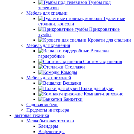
Тумбы под
телевизор
Мебель для спальни
Туалетные
столики, консоли
Прикроватные
тумбы
Кровати для спальни
Мебель для хранения
Вешалки
гардеробные
Системы хранения
Стеллажи
Комоды
Мебель для прихожей
Вешалки
Полки для обуви
Компакт-прихожие
Банкетки
Садовая мебель
Предметы интерьера
Бытовая техника
Мелкобытовая техника
Блендеры
Вафельницы