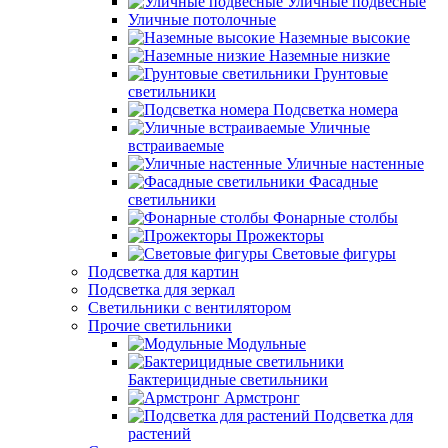
Уличные подвесные
Уличные потолочные
Наземные высокие
Наземные низкие
Грунтовые
светильники
Подсветка номера
Уличные
встраиваемые
Уличные настенные
Фасадные
светильники
Фонарные столбы
Прожекторы
Световые фигуры
Подсветка для картин
Подсветка для зеркал
Светильники с вентилятором
Прочие светильники
Модульные
Бактерицидные светильники
Армстронг
Подсветка для
растений