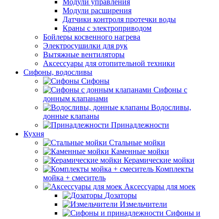
Модули управления
Модули расширения
Датчики контроля протечки воды
Краны с электроприводом
Бойлеры косвенного нагрева
Электросушилки для рук
Вытяжные вентиляторы
Аксессуары для отопительной техники
Сифоны, водосливы
Сифоны
Сифоны с
донным клапанами
Водосливы,
донные клапаны
Принадлежности
Кухня
Стальные мойки
Каменные мойки
Керамические мойки
Комплекты
мойка + смеситель
Аксессуары для моек
Дозаторы
Измельчители
Сифоны и