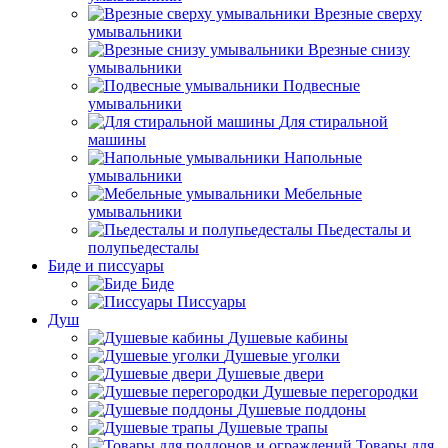
Врезные сверху
умывальники
Врезные снизу
умывальники
Подвесные
умывальники
Для стиральной
машины
Напольные
умывальники
Мебельные
умывальники
Пьедесталы и
полупьедесталы
Биде и писсуары
Биде
Писсуары
Душ
Душевые кабины
Душевые уголки
Душевые двери
Душевые перегородки
Душевые поддоны
Душевые трапы
Товары для