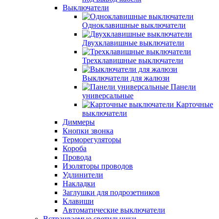
Выключатели
Одноклавишные выключатели
Двухклавишные выключатели
Трехклавишные выключатели
Выключатели для жалюзи
Панели
универсальные
Карточные
выключатели
Диммеры
Кнопки звонка
Терморегуляторы
Короба
Провода
Изоляторы проводов
Удлинители
Накладки
Заглушки для подрозетников
Клавиши
Автоматические выключатели
Встраиваемые светильники