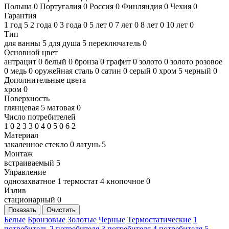
Польша
0
Португалия
0
Россия
0
Финляндия
0
Чехия
0
Гарантия
1 год
5
2 года
0
3 года
0
5 лет
0
7 лет
0
8 лет
0
10 лет
0
Тип
для ванны
5
для душа
5
переключатель
0
Основной цвет
антрацит
0
белый
0
бронза
0
графит
0
золото
0
золото розовое
0
медь
0
оружейная сталь
0
сатин
0
серый
0
хром
5
черный
0
Дополнительные цвета
хром
0
Поверхность
глянцевая
5
матовая
0
Число потребителей
1
0
2
3
3
0
4
0
5
0
6
2
Материал
закаленное стекло
0
латунь
5
Монтаж
встраиваемый
5
Управление
однозахватное
1
термостат
4
кнопочное
0
Излив
стационарный
0
Показать
Очистить
Белые
Бронзовые
Золотые
Черные
Термостатические
1
потребитель
2 потребителя
3 потребителя
4 потребителя
5