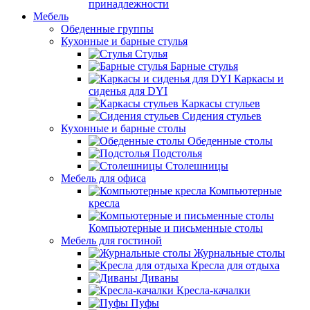
принадлежности
Мебель
Обеденные группы
Кухонные и барные стулья
Стулья
Барные стулья
Каркасы и
сиденья для DYI
Каркасы стульев
Сидения стульев
Кухонные и барные столы
Обеденные столы
Подстолья
Столешницы
Мебель для офиса
Компьютерные
кресла
Компьютерные и письменные столы
Мебель для гостиной
Журнальные столы
Кресла для отдыха
Диваны
Кресла-качалки
Пуфы