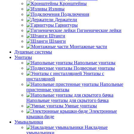
Кронштейны
Изливы
Подключения
Держатели
Гарнитуры
Гигиенические лейки
Штанги
Шланги
Монтажные части
Душевые системы
Унитазы
Напольные унитазы
Подвесные унитазы
Унитазы с
инсталляцией
Напольные
пристенные унитазы
Напольные унитазы для скрытого бачка
Умные унитазы
Электронные
крышки-биде
Умывальники
Накладные
умывальники