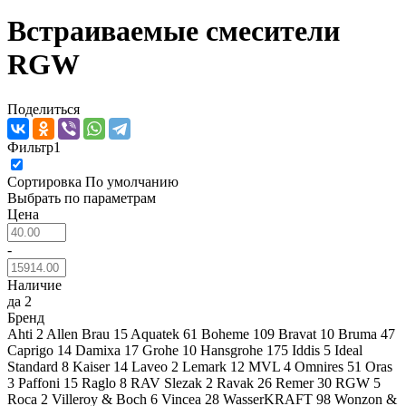
Встраиваемые смесители
RGW
Поделиться
Фильтр
1
Сортировка
По умолчанию
Выбрать по параметрам
Цена
-
Наличие
да
2
Бренд
Ahti
2
Allen Brau
15
Aquatek
61
Boheme
109
Bravat
10
Bruma
47
Caprigo
14
Damixa
17
Grohe
10
Hansgrohe
175
Iddis
5
Ideal
Standard
8
Kaiser
14
Laveo
2
Lemark
12
MVL
4
Omnires
51
Oras
3
Paffoni
15
Raglo
8
RAV Slezak
2
Ravak
26
Remer
30
RGW
5
Roca
2
Villeroy & Boch
6
Vincea
28
WasserKRAFT
98
Wonzon &