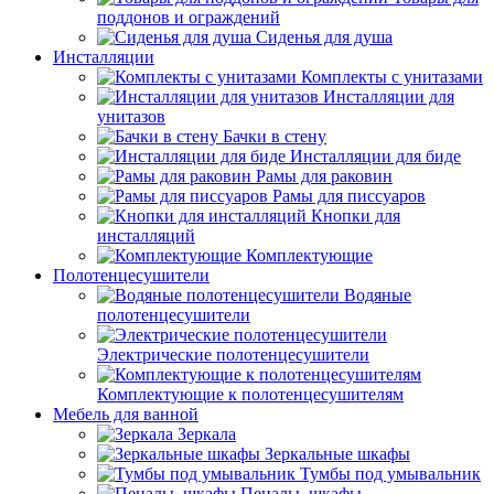
поддонов и ограждений
Сиденья для душа
Инсталляции
Комплекты с унитазами
Инсталляции для
унитазов
Бачки в стену
Инсталляции для биде
Рамы для раковин
Рамы для писсуаров
Кнопки для
инсталляций
Комплектующие
Полотенцесушители
Водяные
полотенцесушители
Электрические полотенцесушители
Комплектующие к полотенцесушителям
Мебель для ванной
Зеркала
Зеркальные шкафы
Тумбы под умывальник
Пеналы, шкафы