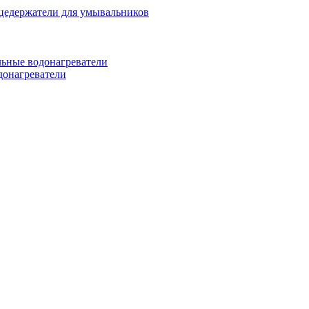
цедержатели для умывальников
ьные водонагреватели
донагреватели