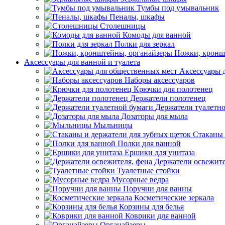
Тумбы под умывальник
Пеналы, шкафы
Столешницы
Комоды для ванной
Полки для зеркал
Ножки, кронш
Аксессуары для ванной и туалета
Аксессуары 
Наборы аксессуаров
Крючки для полотенец
Держатели полотенец
Держатели туалетн
Дозаторы для мыла
Мыльницы
Стаканы 
Полки для ванной
Ершики для унитаза
Держатели освежите
Туалетные стойки
Мусорные ведра
Поручни для ванны
Косметические зеркала
Корзины для белья
Коврики для ванной
Органайзеры