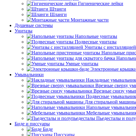
Гигиенические лейки
Штанги
Шланги
Монтажные части
Душевые системы
Унитазы
Напольные унитазы
Подвесные унитазы
Унитазы с инсталляцией
Напольные прис
Напольны
Умные унитазы
Электронные крышки
Умывальники
Накладные умывальни
Врезные сверху у
Врезные снизу умы
Подвесные умывальни
Для стиральной машин
Напольные умывальни
Мебельные умывальни
Пьедесталы и пол
Биде и писсуары
Биде
Писсуары