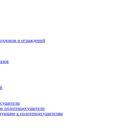
поддонов и ограждений
азов
ий
есушители
ие полотенцесушители
тующие к полотенцесушителям