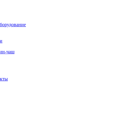
борудование
ли
вин-чаш
екты