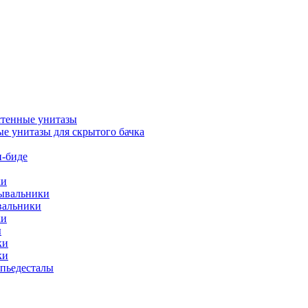
тенные унитазы
е унитазы для скрытого бачка
-биде
ки
мывальники
вальники
ки
ы
ки
ки
упьедесталы