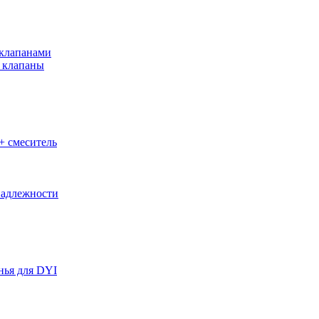
клапанами
 клапаны
+ смеситель
адлежности
нья для DYI