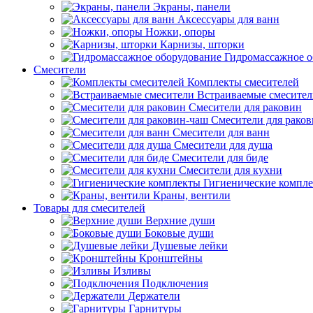
Экраны, панели
Аксессуары для ванн
Ножки, опоры
Карнизы, шторки
Гидромассажное о
Смесители
Комплекты смесителей
Встраиваемые смесите
Смесители для раковин
Смесители для рако
Смесители для ванн
Смесители для душа
Смесители для биде
Смесители для кухни
Гигиенические компл
Краны, вентили
Товары для смесителей
Верхние души
Боковые души
Душевые лейки
Кронштейны
Изливы
Подключения
Держатели
Гарнитуры