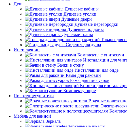
Душ
Душевые кабины
Душевые уголки
Душевые двери
Душевые перегородки
Душевые поддоны
Душевые трапы
Товары для 
Сиденья для душа
Инсталляции
Комплекты с унитазами
Инсталляции для унит
Бачки в стену
Инсталляции для биде
Рамы для раковин
Рамы для писсуаров
Кнопки для инсталляц
Комплектующие
Полотенцесушители
Водяные полотенц
Электрическ
Комплек
Мебель для ванной
Зеркала
Зеркальные шкафы