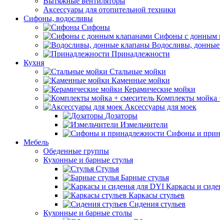
Вытяжные вентиляторы
Аксессуары для отопительной техники
Сифоны, водосливы
Сифоны
Сифоны с донным 
Водосливы, донные
Принадлежности
Кухня
Стальные мойки
Каменные мойки
Керамические мойки
Комплекты мойка 
Аксессуары для моек
Дозаторы
Измельчители
Сифоны и прин
Мебель
Обеденные группы
Кухонные и барные стулья
Стулья
Барные стулья
Каркасы и сиде
Каркасы стульев
Сидения стульев
Кухонные и барные столы